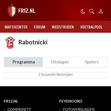
MATCHCENTER
FORUM
WEDSTRIJDEN
VOETBALPOOL
Rabotnicki
Programma
Uitslagen
Spelers
2 Gespeelde Wedstrijden
FR12.NL
FEYENOORD
COMMUNITY
FOTOVERSLAGEN