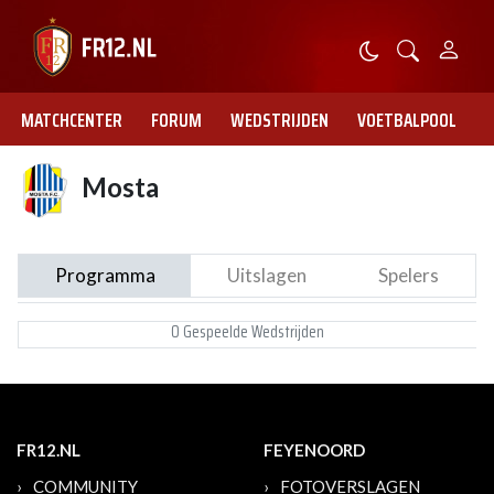
MATCHCENTER
FORUM
WEDSTRIJDEN
VOETBALPOOL
Mosta
Programma
Uitslagen
Spelers
0 Gespeelde Wedstrijden
FR12.NL
FEYENOORD
COMMUNITY
FOTOVERSLAGEN