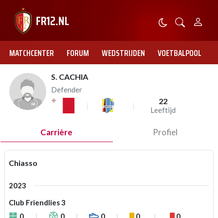
MATCHCENTER
FORUM
WEDSTRIJDEN
VOETBALPOOL
S. CACHIA
Defender
22
Leeftijd
Carrière
Profiel
Chiasso
2023
Club Friendlies 3
0
0
0
0
0