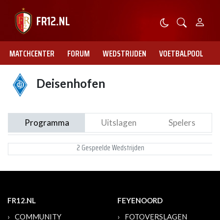
MATCHCENTER
FORUM
WEDSTRIJDEN
VOETBALPOOL
Deisenhofen
Programma
Uitslagen
Spelers
2 Gespeelde Wedstrijden
FR12.NL
FEYENOORD
COMMUNITY
FOTOVERSLAGEN