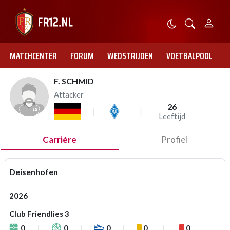
MATCHCENTER
FORUM
WEDSTRIJDEN
VOETBALPOOL
F. SCHMID
Attacker
26
Leeftijd
Carrière
Profiel
Deisenhofen
2026
Club Friendlies 3
0
0
0
0
0