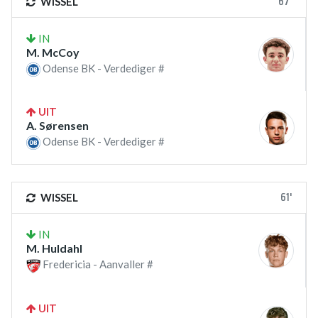
67'
WISSEL
IN
M. McCoy
Odense BK - Verdediger #
UIT
A. Sørensen
Odense BK - Verdediger #
61'
WISSEL
IN
M. Huldahl
Fredericia - Aanvaller #
UIT