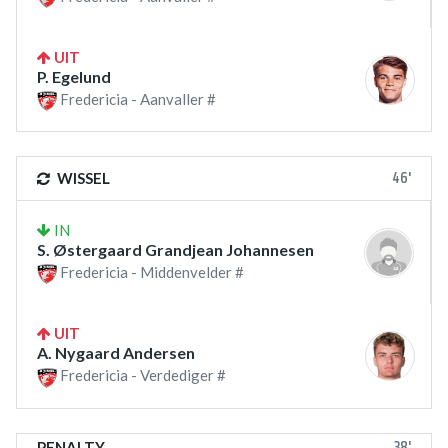
UIT
P. Egelund
Fredericia - Aanvaller #
46'
WISSEL
IN
S. Østergaard Grandjean Johannesen
Fredericia - Middenvelder #
UIT
A. Nygaard Andersen
Fredericia - Verdediger #
38'
PENALTY