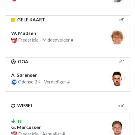
59'
GELE KAART
W. Madsen
Fredericia - Middenvelder #
54'
GOAL
A. Sørensen
Odense BK - Verdediger #
46'
WISSEL
IN
G. Marcussen
Fredericia - Aanvaller #