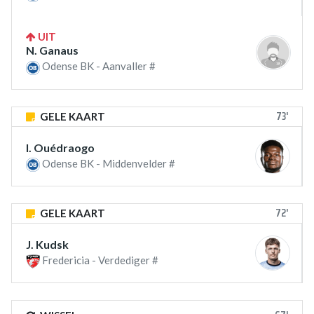
UIT
N. Ganaus
Odense BK - Aanvaller #
73'
GELE KAART
I. Ouédraogo
Odense BK - Middenvelder #
72'
GELE KAART
J. Kudsk
Fredericia - Verdediger #