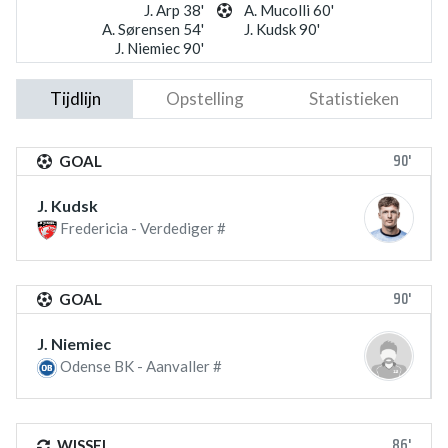
J. Arp 38'
A. Mucolli 60'
A. Sørensen 54'
J. Kudsk 90'
J. Niemiec 90'
Tijdlijn
Opstelling
Statistieken
90'
GOAL
J. Kudsk
Fredericia - Verdediger #
90'
GOAL
J. Niemiec
Odense BK - Aanvaller #
86'
WISSEL