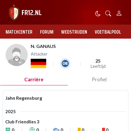
MATCHCENTER
FORUM
WEDSTRIJDEN
VOETBALPOOL
N. GANAUS
Attacker
25
Leeftijd
Carrière
Profiel
Jahn Regensburg
2025
Club Friendlies 3
0
0
0
0
0