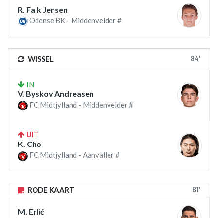
R. Falk Jensen
Odense BK - Middenvelder #
84'
WISSEL
IN
V. Byskov Andreasen
FC Midtjylland - Middenvelder #
UIT
K. Cho
FC Midtjylland - Aanvaller #
81'
RODE KAART
M. Erlić