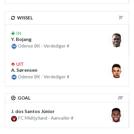
31'
WISSEL
IN
Y. Bojang
Odense BK - Verdediger #
UIT
A. Sørensen
Odense BK - Verdediger #
20'
GOAL
J. dos Santos Júnior
FC Midtjylland - Aanvaller #