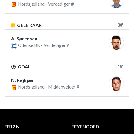
Nordsjælland - Verdediger #
30'
GELE KAART
A. Sørensen
Odense BK - Verdediger #
16'
GOAL
N. Røjkjær
Nordsjælland - Middenvelder #
FR12.NL
FEYENOORD