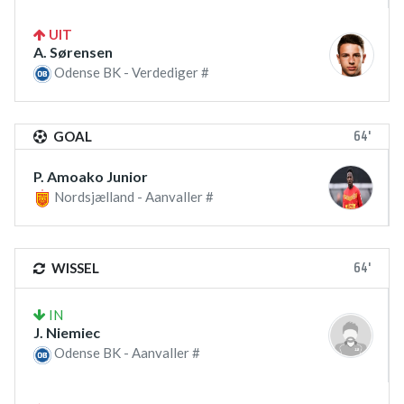
UIT
A. Sørensen
Odense BK - Verdediger #
64'
GOAL
P. Amoako Junior
Nordsjælland - Aanvaller #
64'
WISSEL
IN
J. Niemiec
Odense BK - Aanvaller #