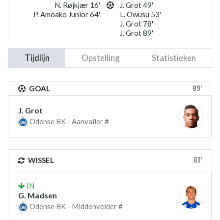
N. Røjkjær 16'
J. Grot 49'
P. Amoako Junior 64'
L. Owusu 53'
J. Grot 78'
J. Grot 89'
Tijdlijn
Opstelling
Statistieken
89'
GOAL
J. Grot
Odense BK - Aanvaller #
83'
WISSEL
IN
G. Madsen
Odense BK - Middenvelder #