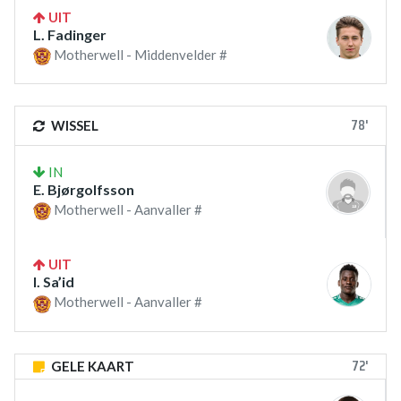
UIT
L. Fadinger
Motherwell - Middenvelder #
78'
WISSEL
IN
E. Bjørgolfsson
Motherwell - Aanvaller #
UIT
I. Sa’id
Motherwell - Aanvaller #
72'
GELE KAART