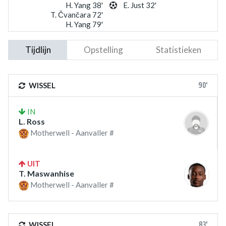
H. Yang 38'
E. Just 32'
T. Čvančara 72'
H. Yang 79'
Tijdlijn
Opstelling
Statistieken
90'
WISSEL
IN
L. Ross
Motherwell - Aanvaller #
UIT
T. Maswanhise
Motherwell - Aanvaller #
83'
WISSEL