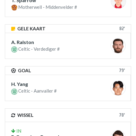
T. Sparrow
Motherwell - Middenvelder #
82'
GELE KAART
A. Ralston
Celtic - Verdediger #
79'
GOAL
H. Yang
Celtic - Aanvaller #
78'
WISSEL
IN