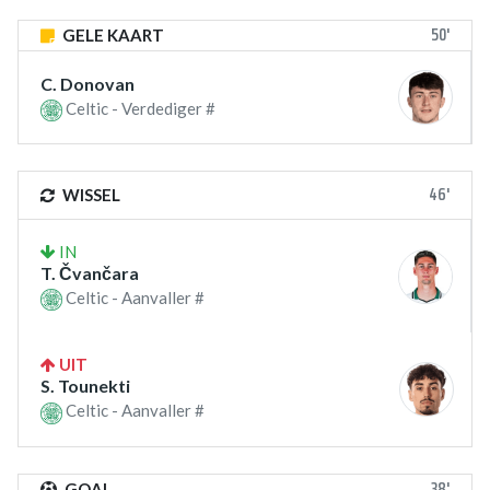
50'
GELE KAART
C. Donovan
Celtic - Verdediger #
46'
WISSEL
IN
T. Čvančara
Celtic - Aanvaller #
UIT
S. Tounekti
Celtic - Aanvaller #
38'
GOAL