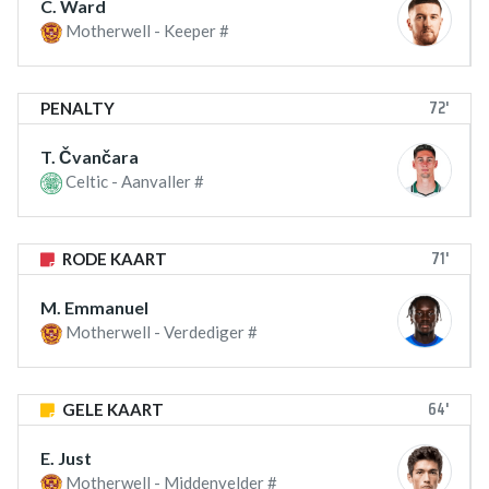
C. Ward
Motherwell - Keeper #
72'
PENALTY
T. Čvančara
Celtic - Aanvaller #
71'
RODE KAART
M. Emmanuel
Motherwell - Verdediger #
64'
GELE KAART
E. Just
Motherwell - Middenvelder #