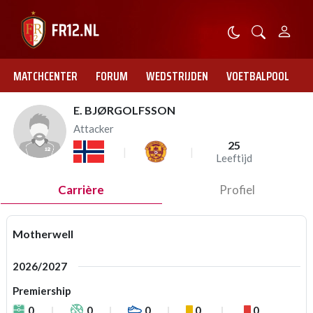
MATCHCENTER
FORUM
WEDSTRIJDEN
VOETBALPOOL
E. BJØRGOLFSSON
Attacker
25
Leeftijd
Carrière
Profiel
Motherwell
2026/2027
Premiership
0
0
0
0
0