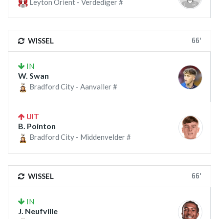
Leyton Orient - Verdediger #
66'
WISSEL
IN
W. Swan
Bradford City - Aanvaller #
UIT
B. Pointon
Bradford City - Middenvelder #
66'
WISSEL
IN
J. Neufville