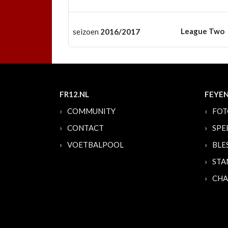
League Two
seizoen
2016/2017
FR12.NL
FEYE
COMMUNITY
FOT
CONTACT
SPE
VOETBALPOOL
BLE
STA
CHA