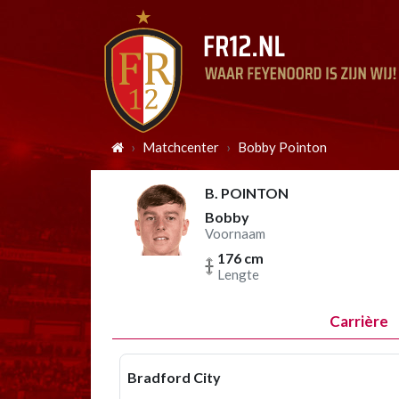
Matchcenter
Bobby Pointon
B. POINTON
Bobby
Voornaam
176 cm
Lengte
Carrière
Bradford City