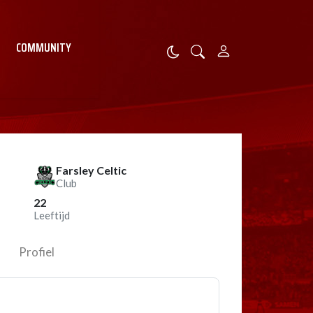
COMMUNITY
Farsley Celtic
Club
22
Leeftijd
Profiel