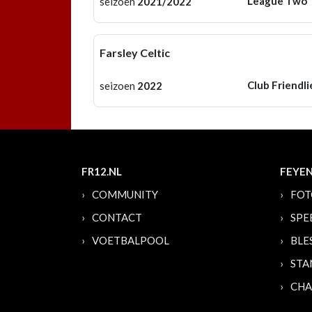
League Two
seizoen
2021/2022
Farsley Celtic
Club Friendli
seizoen
2022
FR12.NL
FEYE
COMMUNITY
FOT
CONTACT
SPE
VOETBALPOOL
BLE
STA
CHA