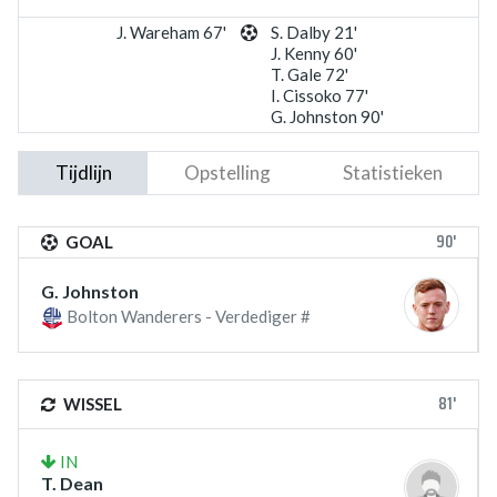
J. Wareham 67'
S. Dalby 21'
J. Kenny 60'
T. Gale 72'
I. Cissoko 77'
G. Johnston 90'
Tijdlijn
Opstelling
Statistieken
90'
GOAL
G. Johnston
Bolton Wanderers - Verdediger #
81'
WISSEL
IN
T. Dean