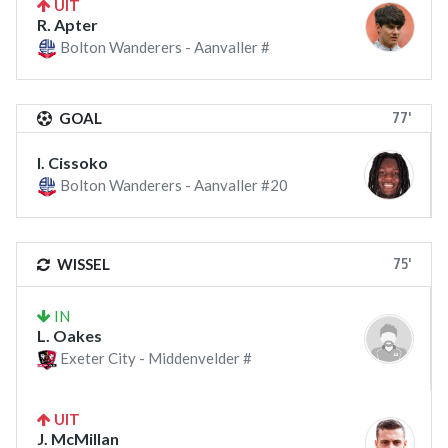
UIT
R. Apter
Bolton Wanderers - Aanvaller #
77'
GOAL
I. Cissoko
Bolton Wanderers - Aanvaller #20
75'
WISSEL
IN
L. Oakes
Exeter City - Middenvelder #
UIT
J. McMillan