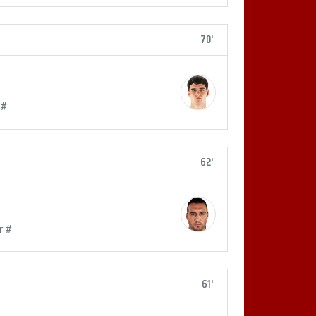
70'
 #
62'
r #
61'