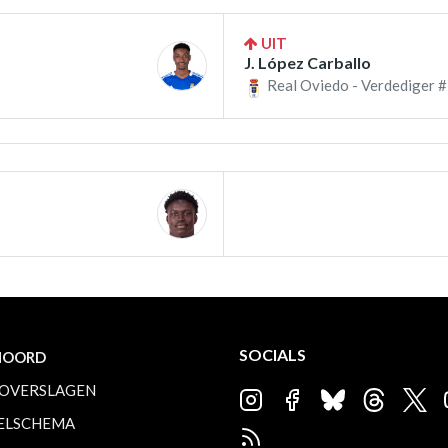
UIT
J. López Carballo
Real Oviedo - Verdediger #
SOCIALS
NOORD
OVERSLAGEN
ELSCHEMA