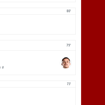
80'
79'
r #
73'