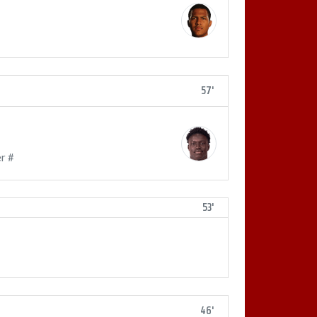
57'
r #
53'
46'