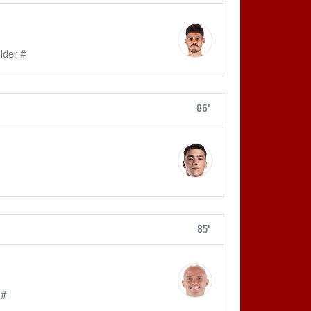
lder #
86'
85'
 #