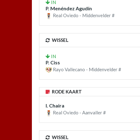
IN
P. Menéndez Agudín
Real Oviedo - Middenvelder #
WISSEL
IN
P. Ciss
Rayo Vallecano - Middenvelder #
RODE KAART
I. Chaira
Real Oviedo - Aanvaller #
WISSEL