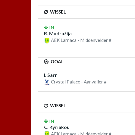
WISSEL
IN
R. Mudražija
AEK Larnaca - Middenvelder #
GOAL
I. Sarr
Crystal Palace - Aanvaller #
WISSEL
IN
C. Kyriakou
AEK Larnaca - Middenvelder #