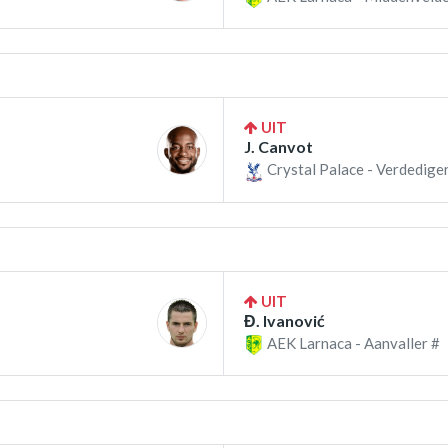
UIT
J. Canvot
Crystal Palace - Verdedige
UIT
Đ. Ivanović
AEK Larnaca - Aanvaller #