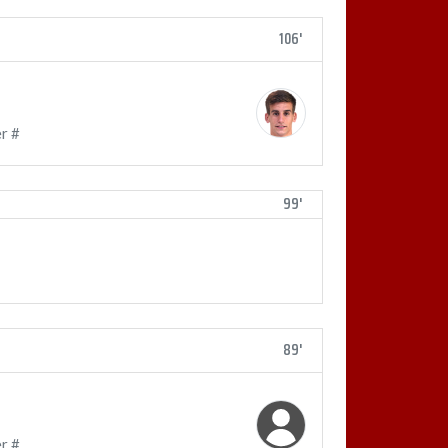
106'
r #
99'
89'
r #