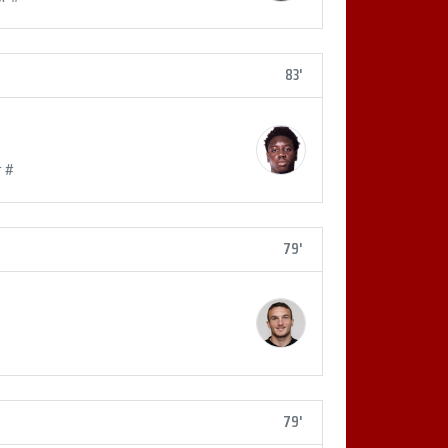
83'
r #
79'
79'