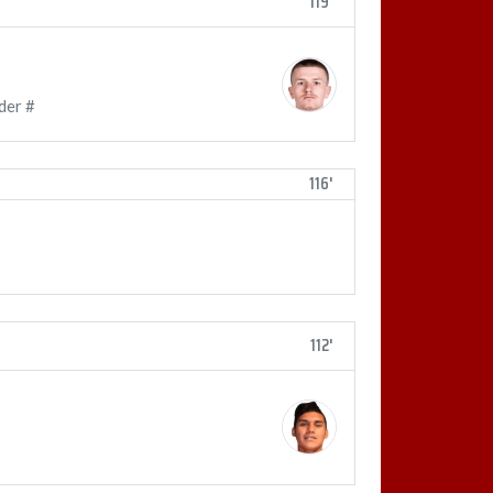
119'
der #
116'
112'