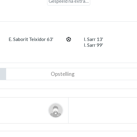
Gespeeld na extra tijd
E. Saborit Teixidor 63'
I. Sarr 13'
I. Sarr 99'
Opstelling