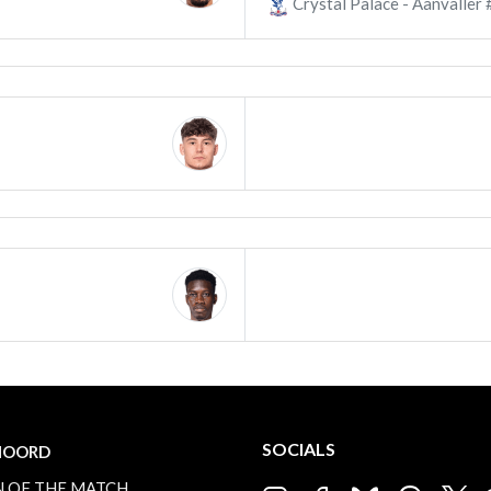
Crystal Palace - Aanvaller 
SOCIALS
NOORD
 OF THE MATCH