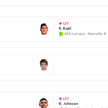
UIT
R. Bajić
AEK Larnaca - Aanvaller #
UIT
B. Johnson