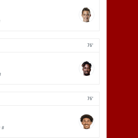
#
76'
#
76'
r #