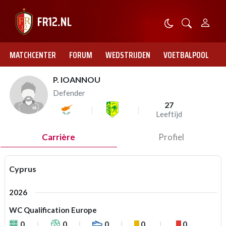
MATCHCENTER
FORUM
WEDSTRIJDEN
VOETBALPOOL
P. IOANNOU
Defender
27
Leeftijd
Carrière
Profiel
Cyprus
2026
WC Qualification Europe
0
0
0
0
0