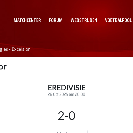
MATCHCENTER
FORUM
WEDSTRIJDEN
VOETBALPOOL
les - Excelsior
or
EREDIVISIE
26 Oct 2025 om 20:00
2-0