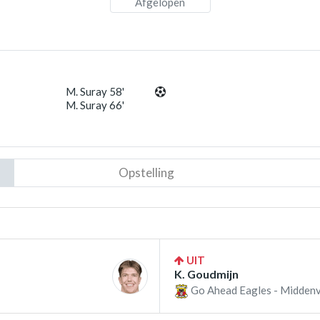
Afgelopen
s
M. Suray 58'
M. Suray 66'
Opstelling
UIT
K. Goudmijn
Go Ahead Eagles - Middenv