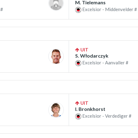
M. Tielemans
 #
Excelsior - Middenvelder #
UIT
S. Włodarczyk
Excelsior - Aanvaller #
UIT
I. Bronkhorst
Excelsior - Verdediger #