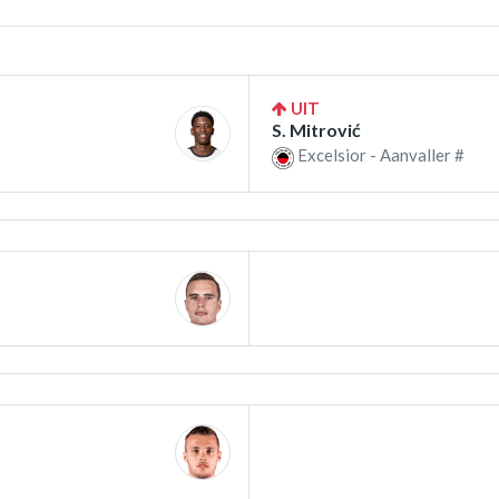
UIT
S. Mitrović
Excelsior - Aanvaller #