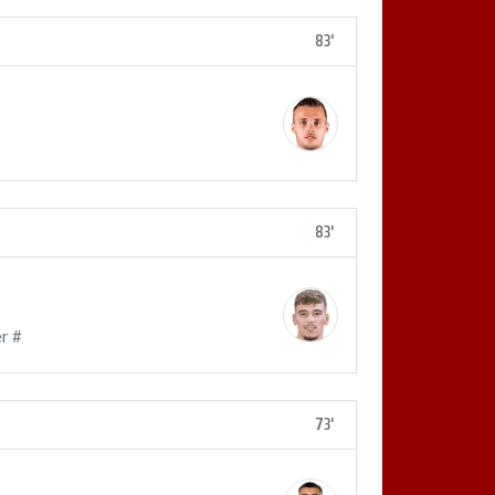
83'
83'
r #
73'