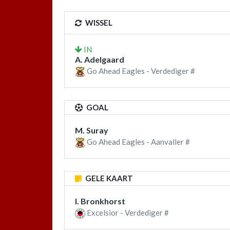
WISSEL
IN
A. Adelgaard
Go Ahead Eagles - Verdediger #
GOAL
M. Suray
Go Ahead Eagles - Aanvaller #
GELE KAART
I. Bronkhorst
Excelsior - Verdediger #