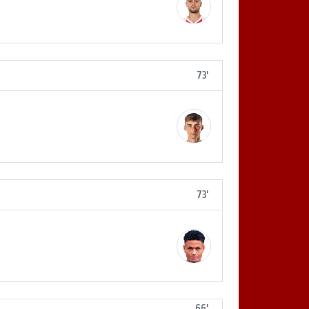
73'
73'
66'