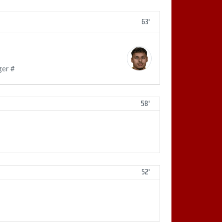
63'
ger #
58'
52'