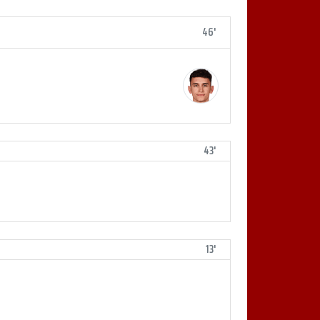
46'
43'
13'