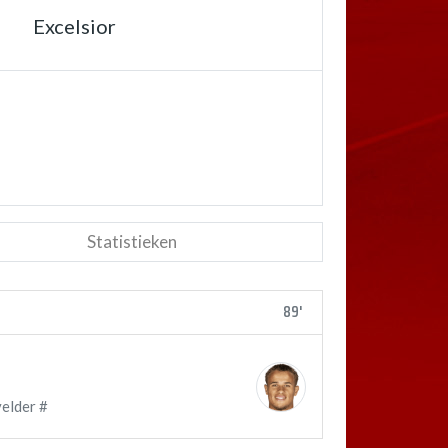
Excelsior
Statistieken
89'
elder #