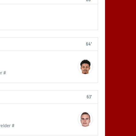
64'
r #
63'
elder #