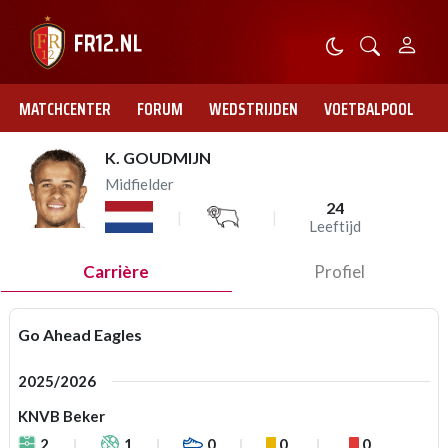
MATCHCENTER
FORUM
WEDSTRIJDEN
VOETBALPOOL
K. GOUDMIJN
Midfielder
24
Leeftijd
Carrière
Profiel
Go Ahead Eagles
2025/2026
KNVB Beker
2
1
0
0
0