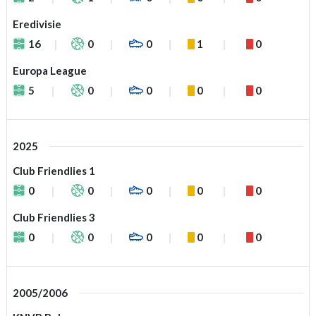
Eredivisie
16
0
0
1
0
Europa League
5
0
0
0
0
2025
Club Friendlies 1
0
0
0
0
0
Club Friendlies 3
0
0
0
0
0
2005/2006