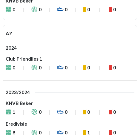
KNVB Beker
0
0
0
0
0
AZ
2024
Club Friendlies 1
0
0
0
0
0
2023/2024
KNVB Beker
1
0
0
0
0
Eredivisie
8
0
0
1
0