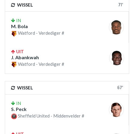
71'
WISSEL
IN
M. Bola
Watford - Verdediger #
UIT
J. Abankwah
Watford - Verdediger #
67'
WISSEL
IN
S. Peck
Sheffield United - Middenvelder #