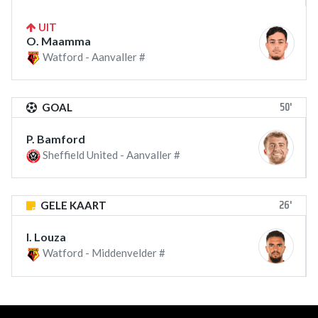
UIT
O. Maamma
Watford - Aanvaller #
50'
GOAL
P. Bamford
Sheffield United - Aanvaller #
26'
GELE KAART
I. Louza
Watford - Middenvelder #