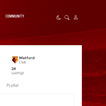
COMMUNITY
Watford
Club
24
Leeftijd
Profiel