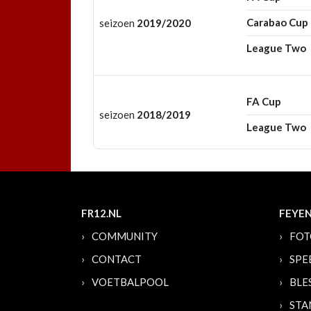
Carabao Cup
seizoen
2019/2020
League Two
FA Cup
seizoen
2018/2019
League Two
FR12.NL
FEYE
COMMUNITY
FOT
CONTACT
SPE
VOETBALPOOL
BLE
STA