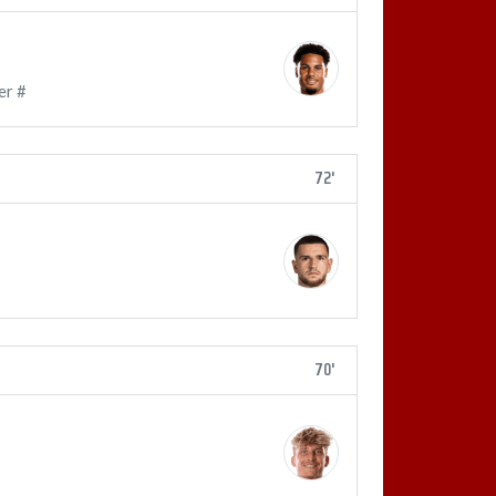
er #
72'
70'