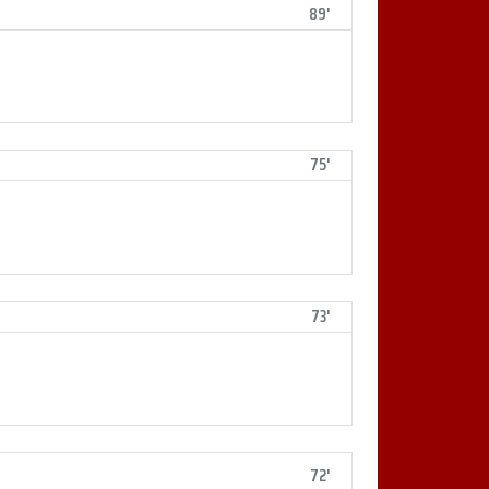
89'
75'
73'
72'