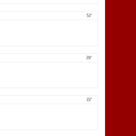
52'
28'
22'