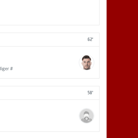
62'
iger #
58'