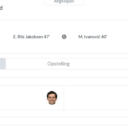
Afgelopen
nd
E. Riis Jakobsen 47'
M. Ivanović 40'
Opstelling