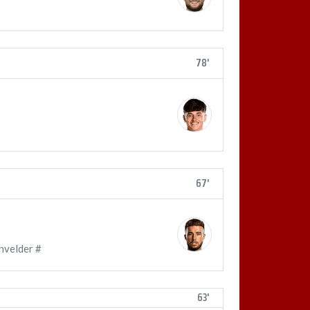
78'
67'
nvelder #
63'