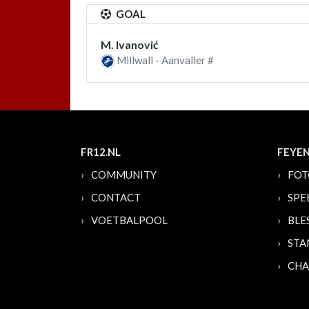
GOAL
M. Ivanović
Millwall - Aanvaller #
FR12.NL
FEYE
COMMUNITY
FOT
CONTACT
SPE
VOETBALPOOL
BLE
STA
CHA