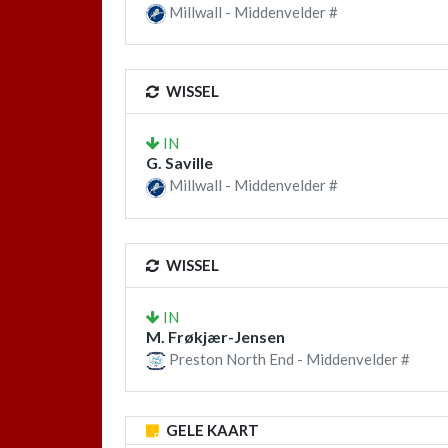
Millwall - Middenvelder #
WISSEL
IN
G. Saville
Millwall - Middenvelder #
WISSEL
IN
M. Frøkjær-Jensen
Preston North End - Middenvelder #
GELE KAART