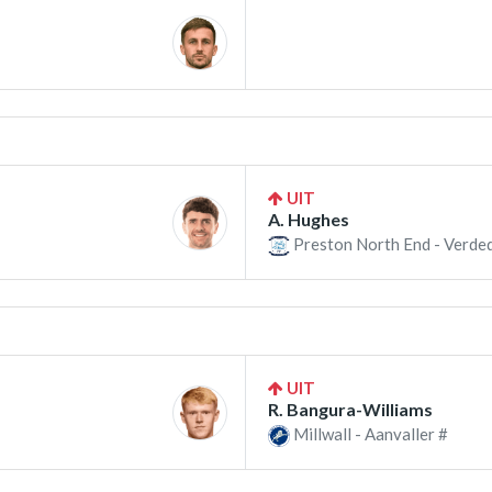
UIT
A. Hughes
Preston North End - Verded
UIT
R. Bangura-Williams
Millwall - Aanvaller #