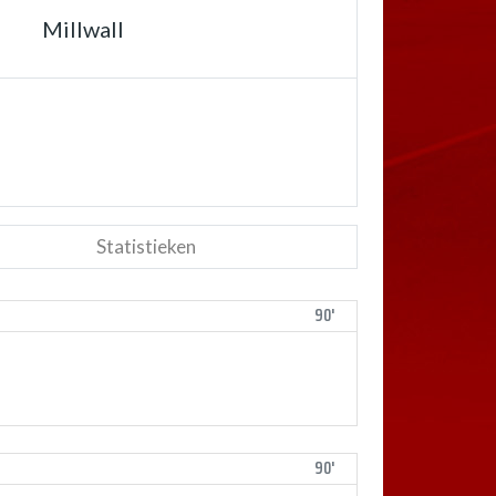
Millwall
Statistieken
90'
90'