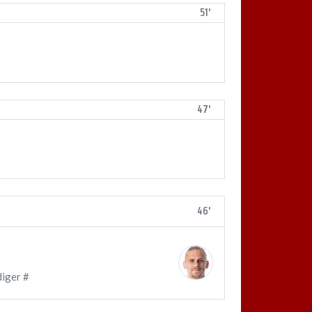
51'
47'
46'
iger #