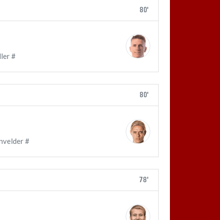
80'
ler #
80'
nvelder #
78'