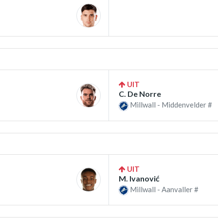
UIT
C. De Norre
Millwall - Middenvelder #
UIT
M. Ivanović
Millwall - Aanvaller #