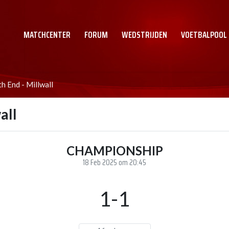
MATCHCENTER
FORUM
WEDSTRIJDEN
VOETBALPOOL
 End - Millwall
all
CHAMPIONSHIP
18 Feb 2025 om 20:45
1-1