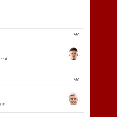
46'
er #
46'
r #