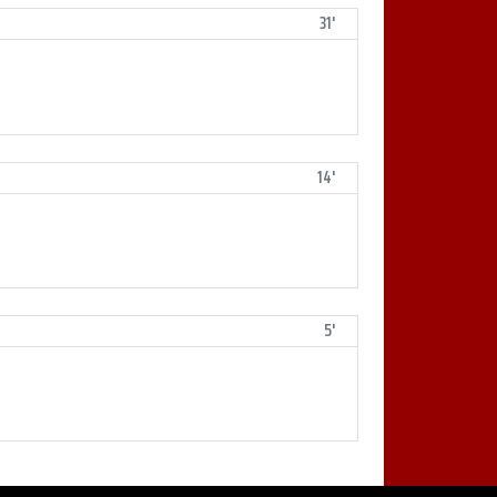
31'
14'
5'