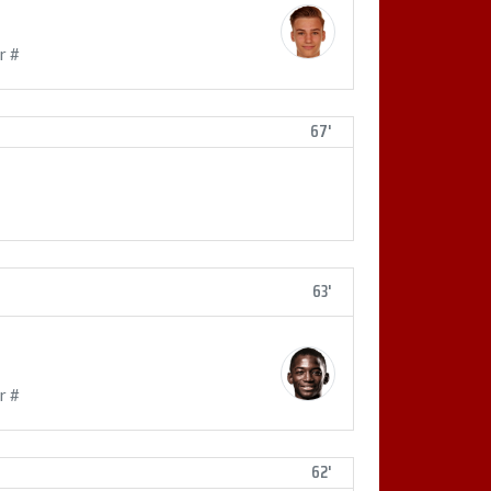
r #
67'
63'
r #
62'