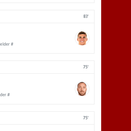
83'
elder #
75'
der #
75'