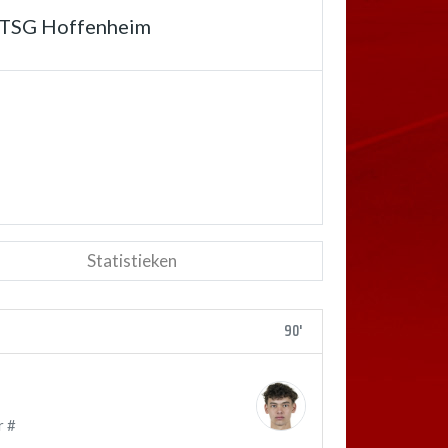
TSG Hoffenheim
Statistieken
90'
r #