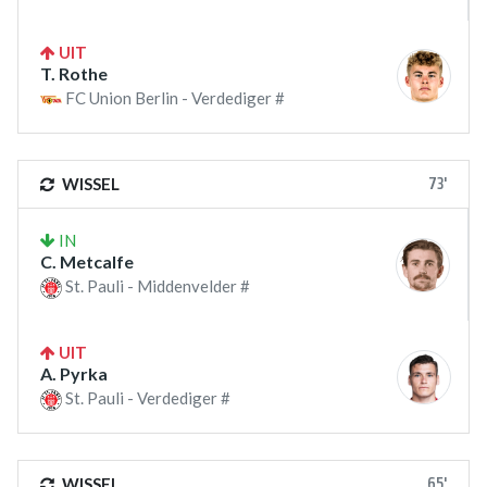
UIT
T. Rothe
FC Union Berlin - Verdediger #
73'
WISSEL
IN
C. Metcalfe
St. Pauli - Middenvelder #
UIT
A. Pyrka
St. Pauli - Verdediger #
65'
WISSEL