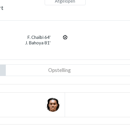
Afgelopen
rt
F. Chaïbi 64'
J. Bahoya 81'
Opstelling