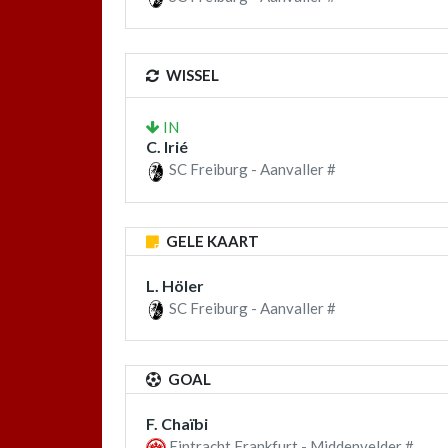
WISSEL
IN
C. Irié
SC Freiburg - Aanvaller #
GELE KAART
L. Höler
SC Freiburg - Aanvaller #
GOAL
F. Chaïbi
Eintracht Frankfurt - Middenvelder #