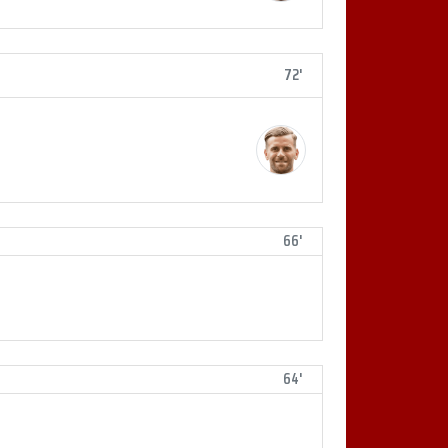
72'
66'
64'