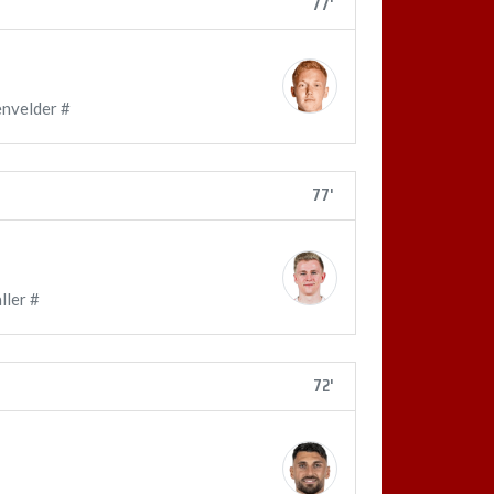
77'
envelder #
77'
ller #
72'