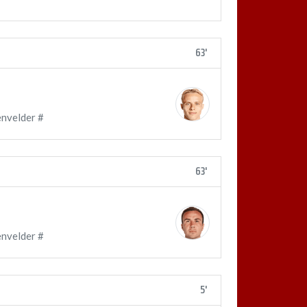
63'
envelder #
63'
envelder #
5'