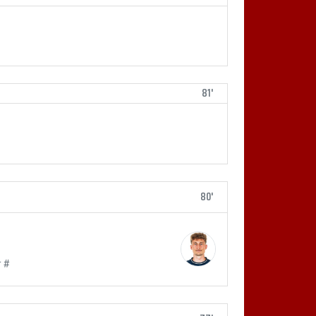
81'
80'
 #