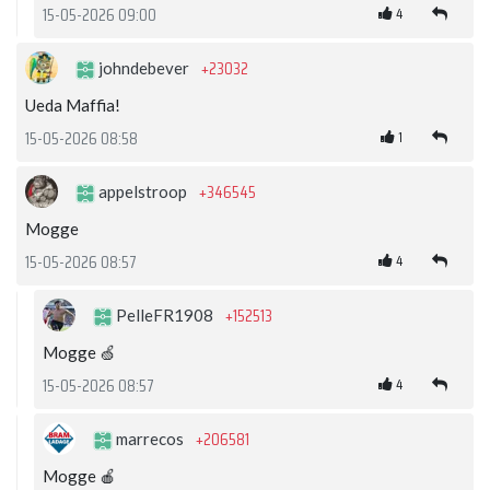
4
15-05-2026 09:00
+23032
johndebever
Ueda Maffia!
1
15-05-2026 08:58
+346545
appelstroop
Mogge
4
15-05-2026 08:57
+152513
PelleFR1908
Mogge 🍏
4
15-05-2026 08:57
+206581
marrecos
Mogge 🍎