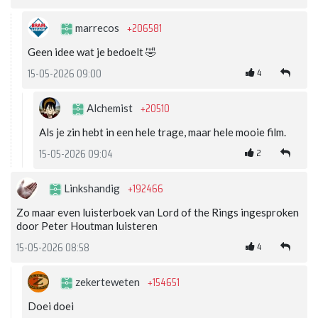
+206581
marrecos
Geen idee wat je bedoelt 🤣
4
15-05-2026 09:00
+20510
Alchemist
Als je zin hebt in een hele trage, maar hele mooie film.
2
15-05-2026 09:04
+192466
Linkshandig
Zo maar even luisterboek van Lord of the Rings ingesproken
door Peter Houtman luisteren
4
15-05-2026 08:58
+154651
zekerteweten
Doei doei