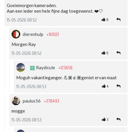
Goeiemorgen kameraden.
Aan een ieder een hele fijne dag toegewenst. ❤️🤍
8
15-05-2026 08:52
+161021
dierenhulp
Morgen Ray
6
15-05-2026 08:52
+123658
Raydicule
Moguh vakantieganger. 💪🏽👍🏽geniet ervan maat
4
15-05-2026 08:53
+378493
paulus56
mogge
3
15-05-2026 08:53