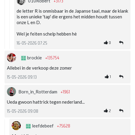
+3173
010Robert
de letter R is onmisbaar in de Japanse taal, maar de klank
is een unieke 'tap' die ergens het midden houdt tussen
onze L en D.
Wel je feiten schelp hebben hè
0
16-05-2026 07:25
+135754
brockie
Allebei in de verkoop deze zomer
1
15-05-2026 09:13
+1961
Born_in_Rotterdam
Ueda gwoon hattrick tegen nederland...
2
15-05-2026 09:08
+75628
leefdebeef