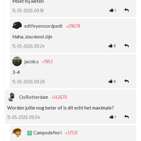
Moet hij weten
1
15-05-2026 09:18
+29678
edtfeyenoordpedt
Haha, zou mooi zijn
0
15-05-2026 09:24
+1953
jacob.s
3-4
0
15-05-2026 09:28
+142670
OxRotterdam
Worden jullie nog beter of is dit echt het maximale?
1
15-05-2026 09:04
+37531
Campodefiori