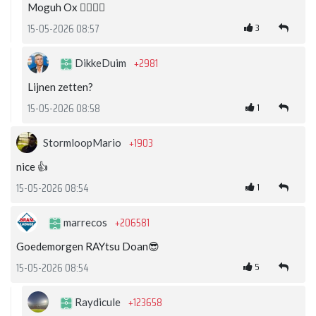
Moguh Ox 👍🏽💪🏽
3
15-05-2026 08:57
+2981
DikkeDuim
Lijnen zetten?
1
15-05-2026 08:58
+1903
StormloopMario
nice 👍
1
15-05-2026 08:54
+206581
marrecos
Goedemorgen RAYtsu Doan😎
5
15-05-2026 08:54
+123658
Raydicule