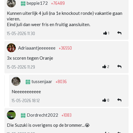
+76489
beppie172
Kunnen uiterlijk 4 juli (na 1e knockout ronde) vakantie gaan
vieren.
Eind juli dan weer fris en fruitig aansluiten.
1
15-05-2026 11:30
+36550
Adriaaantjeeeeeee
3x scoren tegen Oranje
2
15-05-2026 11:29
+8036
tussenjaar
Neeeeeeeeeee
0
15-05-2026 18:12
+1083
Dordrecht2022
Die Suzuki is overigens op de brommer...😭