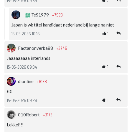
0
15-05-2026 09:39
+7923
TeS1979
Japan is wk titel kandidaat nederland bij lange na niet
1
15-05-2026 10:16
+2746
Factanonverba88
Jaaaaaaaaa interlands
0
15-05-2026 09:34
+8138
dionline
€€
0
15-05-2026 09:28
+3173
010Robert
Lekkel!!!