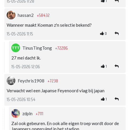
1
15-05-2026 11:28
+58432
hassan2
Wanneer maakt Koeman z'n selectie bekend?
0
15-05-2026 11:15
+72286
TinusTingTong
27 mei dacht ik.
1
15-05-2026 12:06
+7238
Feychris1908
Verwacht wel een Japanse Feyenoord vlag bij japan
1
15-05-2026 10:54
+7111
zdpln
Zal ook gebeuren. En ook alle eigen troep wordt door de
Japanners opgeruimd in het stadion.