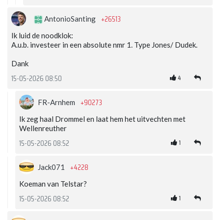
+26513
AntonioSanting
Ik luid de noodklok:
A.u.b. investeer in een absolute nmr 1. Type Jones/ Dudek.
Dank
4
15-05-2026 08:50
+90273
FR-Arnhem
Ik zeg haal Drommel en laat hem het uitvechten met
Wellenreuther
1
15-05-2026 08:52
+4228
Jack071
Koeman van Telstar?
1
15-05-2026 08:52