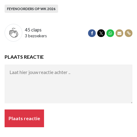
FEYENOORDERS OP WK 2026
45
claps
Delen op Facebook
Delen op Twitter
Delen op Wha
Delen vi
Dele
3 bezoekers
PLAATS REACTIE
Plaats reactie