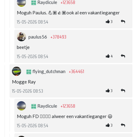
+123658
Raydicule
Moguh Paulus. 💪🏽👍🏽ook al een vakantieganger
3
15-05-2026 08:54
+378493
paulus56
beetje
4
15-05-2026 08:54
+364461
flying_dutchman
Mogge Ray
3
15-05-2026 08:53
+123658
Raydicule
Moguh FD 👍🏽💪🏽 alweer een vakantieganger 😃
3
15-05-2026 08:54