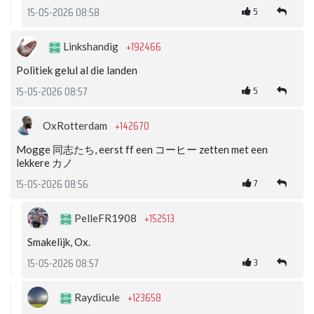
5
15-05-2026 08:58
+192466
Linkshandig
Politiek gelul al die landen
5
15-05-2026 08:57
+142670
OxRotterdam
Mogge 同志たち, eerst ff een コーヒー zetten met een
lekkere カノ
7
15-05-2026 08:56
+152513
PelleFR1908
Smakelijk, Ox.
3
15-05-2026 08:57
+123658
Raydicule