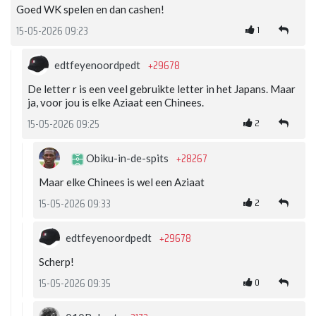
Goed WK spelen en dan cashen!
1
15-05-2026 09:23
+29678
edtfeyenoordpedt
De letter r is een veel gebruikte letter in het Japans. Maar
ja, voor jou is elke Aziaat een Chinees.
2
15-05-2026 09:25
+28267
Obiku-in-de-spits
Maar elke Chinees is wel een Aziaat
2
15-05-2026 09:33
+29678
edtfeyenoordpedt
Scherp!
0
15-05-2026 09:35