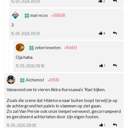
2
15-05-2026 09:01
+206581
marrecos
3
4
15-05-2026 09:01
+154651
zekerteweten
Oja haha
1
15-05-2026 09:18
+20510
Alchemist
Vanavond om te vieren Akira Kurosawa’s ‘Ran’ kijken.
Zoals die scene dat Hidetora naar buiten loopt terwijl je op
de achtergrond het paleis in vlammen op ziet gaan.
Zo zal Van Persie ook onze tempel verwoest, gecorrumpeerd
en geruïneerd achterlaten door zijn eigen fouten.
1
15-05-2026 09:00