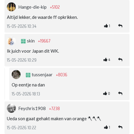
+5102
Hange-die-kip
Altijd lekker, de waarde ff opkrikken.
1
15-05-2026 10:34
+19667
skin
Ik juich voor Japan dit WK.
4
15-05-2026 10:29
+8036
tussenjaar
Op eentje na dan
0
15-05-2026 18:13
+7238
Feychris1908
Ueda son gaat gehakt maken van orange 🪓🪓🪓
1
15-05-2026 10:22