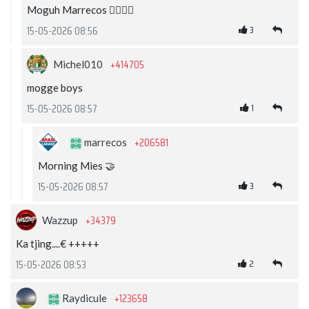
Moguh Marrecos 👍🏽💪🏽
3
15-05-2026 08:56
+414705
Michel010
mogge boys
1
15-05-2026 08:57
+206581
marrecos
Morning Mies 🤝
3
15-05-2026 08:57
+34379
Wazzup
Ka tjing....€ +++++
2
15-05-2026 08:53
+123658
Raydicule