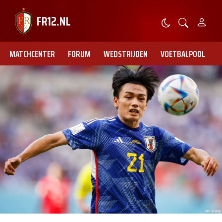
MATCHCENTER
FORUM
WEDSTRIJDEN
VOETBALPOOL