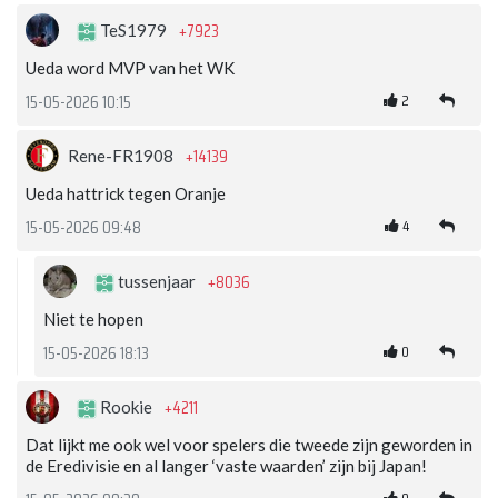
+7923
TeS1979
Ueda word MVP van het WK
2
15-05-2026 10:15
+14139
Rene-FR1908
Ueda hattrick tegen Oranje
4
15-05-2026 09:48
+8036
tussenjaar
Niet te hopen
0
15-05-2026 18:13
+4211
Rookie
Dat lijkt me ook wel voor spelers die tweede zijn geworden in
de Eredivisie en al langer ‘vaste waarden’ zijn bij Japan!