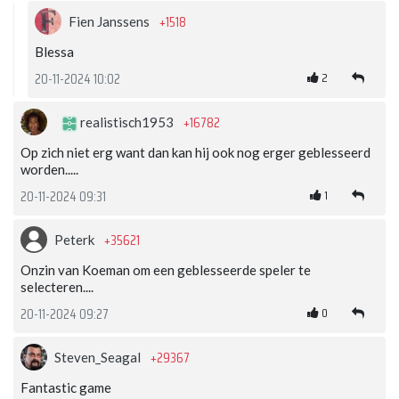
+1518
Fien Janssens
Blessa
2
20-11-2024 10:02
+16782
realistisch1953
Op zich niet erg want dan kan hij ook nog erger geblesseerd
worden.....
1
20-11-2024 09:31
+35621
Peterk
Onzin van Koeman om een geblesseerde speler te
selecteren....
0
20-11-2024 09:27
+29367
Steven_Seagal
Fantastic game