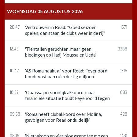
WOENSDAG 05 AUGUSTUS 2026
20:47
1571
Vertrouwen in Read: ''Goed seizoen
spelen, dan staan de clubs weer in de rij''
12:42
3368
'Tientallen geruchten, maar geen
biedingen op Hadj Moussa en Ueda'
10:47
1516
'AS Roma haakt af voor Read: Feyenoord
houdt vast aan ruim dertig miljoen'
10:37
683
'Ouaissa persoonlijk akkoord, maar
financiële situatie houdt Feyenoord tegen'
09:58
428
'Roma heeft clubakkoord over Molina,
gevolgen voor Read onduidelijk'
08:16
1431
'Nieuwkoop en vier ploeggenoten mogen