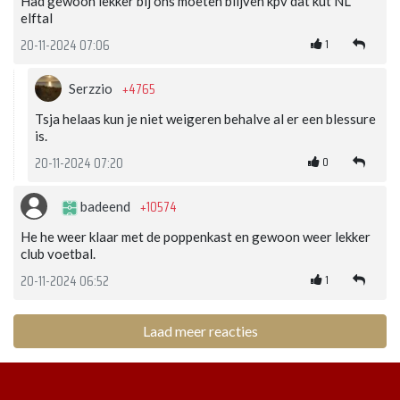
Had gewoon lekker bij ons moeten blijven kpv dat kut NL
elftal
1
20-11-2024 07:06
+4765
Serzzio
Tsja helaas kun je niet weigeren behalve al er een blessure
is.
0
20-11-2024 07:20
+10574
badeend
He he weer klaar met de poppenkast en gewoon weer lekker
club voetbal.
1
20-11-2024 06:52
Laad meer reacties