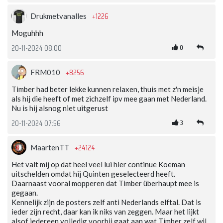
+1226
Drukmetvanalles
Moguhhh
0
20-11-2024 08:00
+8256
FRM010
Timber had beter lekke kunnen relaxen, thuis met z'n meisje
als hij die heeft of met zichzelf ipv mee gaan met Nederland.
Nu is hij alsnog niet uitgerust
3
20-11-2024 07:56
+24124
MaartenTT
Het valt mij op dat heel veel lui hier continue Koeman
uitschelden omdat hij Quinten geselecteerd heeft.
Daarnaast vooral mopperen dat Timber überhaupt mee is
gegaan.
Kennelijk zijn de posters zelf anti Nederlands elftal. Dat is
ieder zijn recht, daar kan ik niks van zeggen. Maar het lijkt
alsof iedereen volledig voorbij gaat aan wat Timber zelf wil.