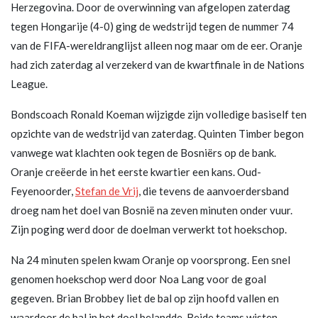
Herzegovina. Door de overwinning van afgelopen zaterdag
tegen Hongarije (4-0) ging de wedstrijd tegen de nummer 74
van de FIFA-wereldranglijst alleen nog maar om de eer. Oranje
had zich zaterdag al verzekerd van de kwartfinale in de Nations
League.
Bondscoach Ronald Koeman wijzigde zijn volledige basiself ten
opzichte van de wedstrijd van zaterdag. Quinten Timber begon
vanwege wat klachten ook tegen de Bosniërs op de bank.
Oranje creëerde in het eerste kwartier een kans. Oud-
Feyenoorder,
Stefan de Vrij
, die tevens de aanvoerdersband
droeg nam het doel van Bosnië na zeven minuten onder vuur.
Zijn poging werd door de doelman verwerkt tot hoekschop.
Na 24 minuten spelen kwam Oranje op voorsprong. Een snel
genomen hoekschop werd door Noa Lang voor de goal
gegeven. Brian Brobbey liet de bal op zijn hoofd vallen en
waardoor de bal in het doel belandde. Beide teams wisten