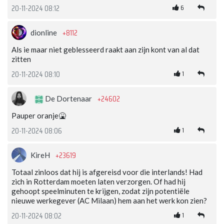
6
20-11-2024 08:12
+8112
dionline
Als ie maar niet geblesseerd raakt aan zijn kont van al dat
zitten
1
20-11-2024 08:10
+24602
De Dortenaar
Pauper oranje🤮
1
20-11-2024 08:06
+23619
KireH
Totaal zinloos dat hij is afgereisd voor die interlands! Had
zich in Rotterdam moeten laten verzorgen. Of had hij
gehoopt speelminuten te krijgen, zodat zijn potentiële
nieuwe werkegever (AC Milaan) hem aan het werk kon zien?
1
20-11-2024 08:02