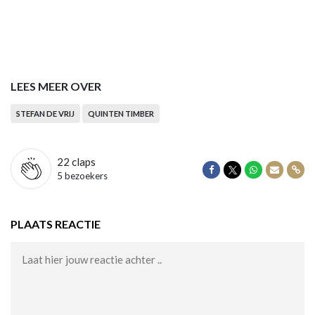
LEES MEER OVER
STEFAN DE VRIJ
QUINTEN TIMBER
22
claps
Delen op Facebook
Delen op Twitter
Delen op Wha
Delen vi
Dele
5 bezoekers
PLAATS REACTIE