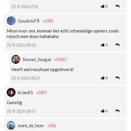
0
20-11-2024 21:12
+2395
GoudvisFR
Mooi voor ons. koeman liet echt schandalige spelers zoals
rensch mee doen hahahaha
5
20-11-2024 09:03
+29367
Steven_Seagal
Heeft wel resultaat opgeleverd!
0
20-11-2024 09:27
+5827
brian85
Gunstig
0
20-11-2024 08:57
+556
mark_de_heer