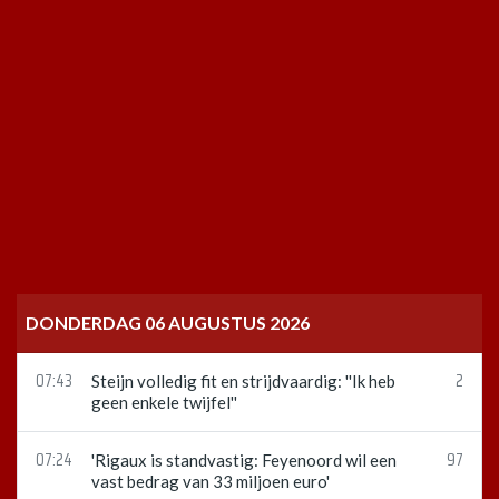
DONDERDAG 06 AUGUSTUS 2026
07:43
2
Steijn volledig fit en strijdvaardig: ''Ik heb
geen enkele twijfel''
07:24
97
'Rigaux is standvastig: Feyenoord wil een
vast bedrag van 33 miljoen euro'