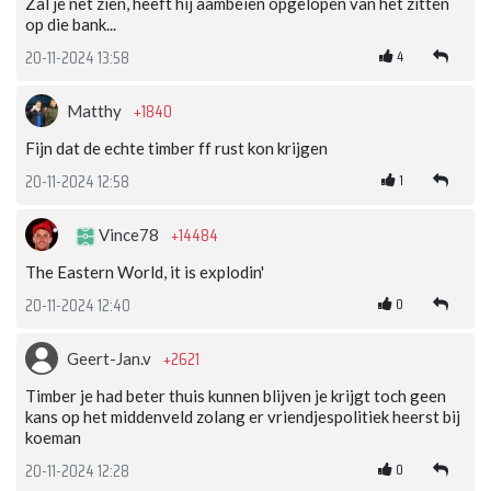
Zal je net zien, heeft hij aambeien opgelopen van het zitten
op die bank...
4
20-11-2024 13:58
+1840
Matthy
Fijn dat de echte timber ff rust kon krijgen
1
20-11-2024 12:58
+14484
Vince78
The Eastern World, it is explodin'
0
20-11-2024 12:40
+2621
Geert-Jan.v
Timber je had beter thuis kunnen blijven je krijgt toch geen
kans op het middenveld zolang er vriendjespolitiek heerst bij
koeman
0
20-11-2024 12:28