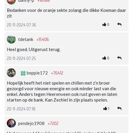
+16586
danny-p
Bedanken voor de oranje sekte zolang die dikke Koeman daar
zit
0
20-11-2024 07:36
+15406
tdetank
Heel goed. Uitgerust terug.
0
20-11-2024 07:25
+76412
beppie172
Hopelijk heeft het niet spelen en chillen met z’n broer
gezorgd voor nieuwe energie en ook minder last van die
enkel. Anders tegen Heerenveen ook rust geven en laten
starten op de bank. Kan Zechiel in zijn plaats spelen.
1
20-11-2024 07:18
+7202
pendejo1908