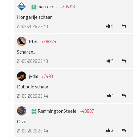
+205318
marrecos
Hongarije schaar
5
21-05-2026 22:43
+518874
Ptet
Scharen..
3
21-05-2026 22:43
+7493
jvdm
Dubbele schaar
1
21-05-2026 22:44
+40907
RemmingtonSteele
O zo
2
21-05-2026 22:44