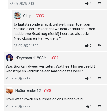
0
22-05-2026 12:10
+6906
Cluip
Ja laatste ronde snap ik wel wel.. maar toen aan
Sassuolo eerste keer dat we hem verhuurde... toen
hadden we Read nog niet bij t eerste.. als backs
Nieuwkoop en Hall volgens ™️
0
22-05-2026 17:23
+4324
.:Feyenoord1908!:.
Was Bjorkan alweer vergeten. Wat heeft hij gespeeld 1
wedstrijd en vertrok na een maand of zes weer?
0
21-05-2026 23:56
+1518
NoSurrender12
Ik wil weer kokcu en aursnes op ons middenveld
1
21-05-2026 23:45