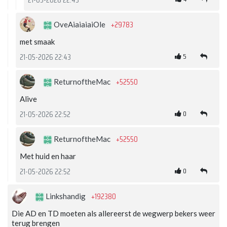
21-05-2026 22:43
+29783
OveAiaiaiaiOle
met smaak
5
21-05-2026 22:43
+52550
ReturnoftheMac
Alive
0
21-05-2026 22:52
+52550
ReturnoftheMac
Met huid en haar
0
21-05-2026 22:52
+192380
Linkshandig
Die AD en TD moeten als allereerst de wegwerp bekers weer
terug brengen