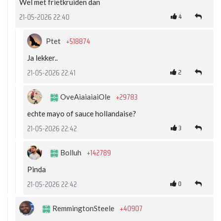
Wel met frietkruiden dan
4
21-05-2026 22:40
+518874
Ptet
Ja lekker..
2
21-05-2026 22:41
+29783
OveAiaiaiaiOle
echte mayo of sauce hollandaise?
3
21-05-2026 22:42
+142789
Bolluh
Pinda
0
21-05-2026 22:42
+40907
RemmingtonSteele