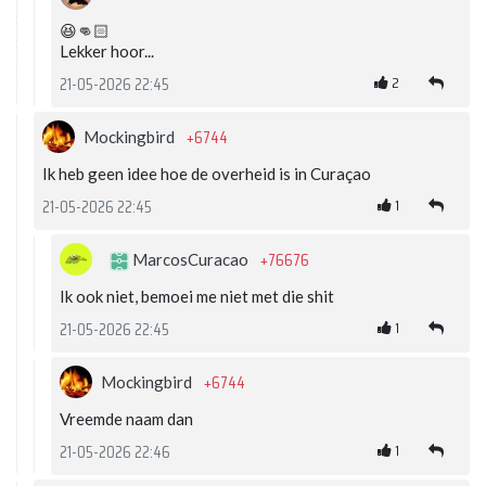
😆👊🏻
Lekker hoor...
2
21-05-2026 22:45
+6744
Mockingbird
Ik heb geen idee hoe de overheid is in Curaçao
1
21-05-2026 22:45
+76676
MarcosCuracao
Ik ook niet, bemoei me niet met die shit
1
21-05-2026 22:45
+6744
Mockingbird
Vreemde naam dan
1
21-05-2026 22:46