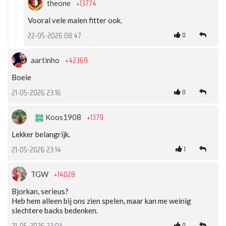
+13774
theone
Vooral vele malen fitter ook.
0
22-05-2026 08:47
+42369
aartinho
Boeie
0
21-05-2026 23:16
+1379
Koos1908
Lekker belangrijk.
1
21-05-2026 23:14
+14028
TGW
Bjorkan, serieus?
Heb hem alleen bij ons zien spelen, maar kan me weinig
slechtere backs bedenken.
0