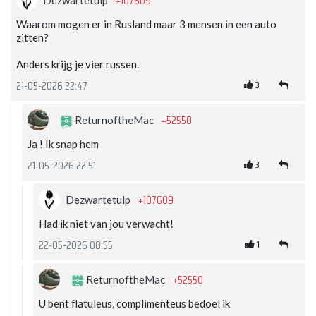
+107609
Dezwartetulp
Waarom mogen er in Rusland maar 3 mensen in een auto
zitten?
Anders krijg je vier russen.
3
21-05-2026 22:47
+52550
ReturnoftheMac
Ja ! Ik snap hem
3
21-05-2026 22:51
+107609
Dezwartetulp
Had ik niet van jou verwacht!
1
22-05-2026 08:55
+52550
ReturnoftheMac
U bent flatuleus, complimenteus bedoel ik