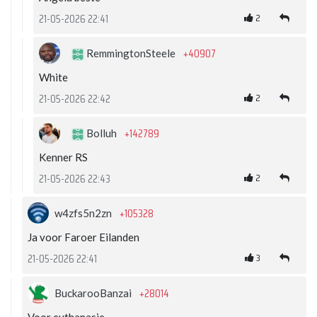
2
21-05-2026 22:41
+40907
RemmingtonSteele
White
2
21-05-2026 22:42
+142789
Bolluh
Kenner RS
2
21-05-2026 22:43
+105328
w4zfs5n2zn
Ja voor Faroer Eilanden
3
21-05-2026 22:41
+28014
BuckarooBanzai