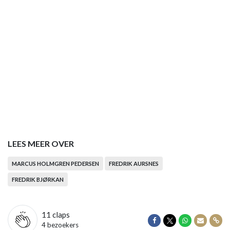
LEES MEER OVER
MARCUS HOLMGREN PEDERSEN
FREDRIK AURSNES
FREDRIK BJØRKAN
11
claps
Delen op Facebook
Delen op Twitter
Delen op Wha
Delen vi
Dele
4 bezoekers