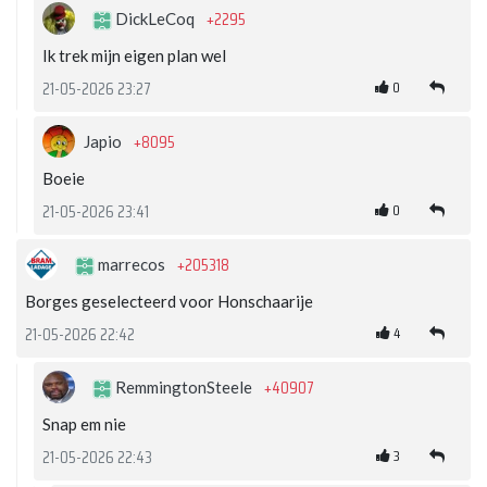
+2295
DickLeCoq
Ik trek mijn eigen plan wel
0
21-05-2026 23:27
+8095
Japio
Boeie
0
21-05-2026 23:41
+205318
marrecos
Borges geselecteerd voor Honschaarije
4
21-05-2026 22:42
+40907
RemmingtonSteele
Snap em nie
3
21-05-2026 22:43