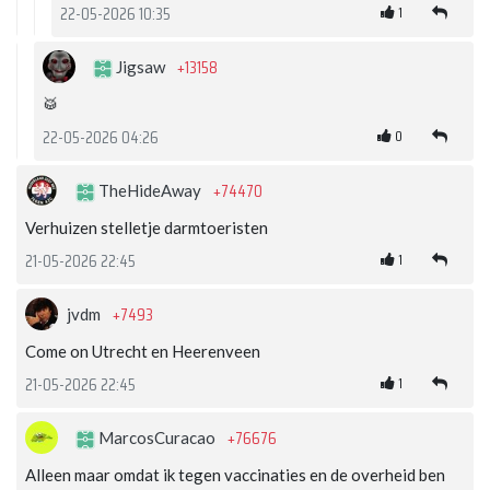
1
22-05-2026 10:35
+13158
Jigsaw
🥁
0
22-05-2026 04:26
+74470
TheHideAway
Verhuizen stelletje darmtoeristen
1
21-05-2026 22:45
+7493
jvdm
Come on Utrecht en Heerenveen
1
21-05-2026 22:45
+76676
MarcosCuracao
Alleen maar omdat ik tegen vaccinaties en de overheid ben