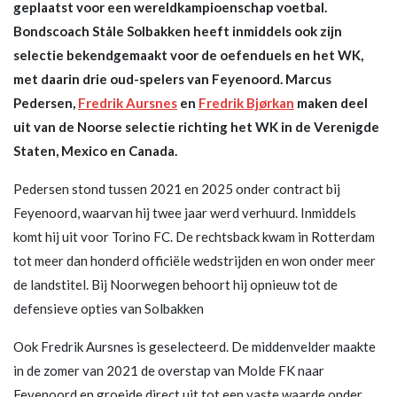
geplaatst voor een wereldkampioenschap voetbal.
Bondscoach Ståle Solbakken heeft inmiddels ook zijn
selectie bekendgemaakt voor de oefenduels en het WK,
met daarin drie oud-spelers van Feyenoord. Marcus
Pedersen,
Fredrik Aursnes
en
Fredrik Bjørkan
maken deel
uit van de Noorse selectie richting het WK in de Verenigde
Staten, Mexico en Canada.
Pedersen stond tussen 2021 en 2025 onder contract bij
Feyenoord, waarvan hij twee jaar werd verhuurd. Inmiddels
komt hij uit voor Torino FC. De rechtsback kwam in Rotterdam
tot meer dan honderd officiële wedstrijden en won onder meer
de landstitel. Bij Noorwegen behoort hij opnieuw tot de
defensieve opties van Solbakken
Ook Fredrik Aursnes is geselecteerd. De middenvelder maakte
in de zomer van 2021 de overstap van Molde FK naar
Feyenoord en groeide direct uit tot een vaste waarde onder