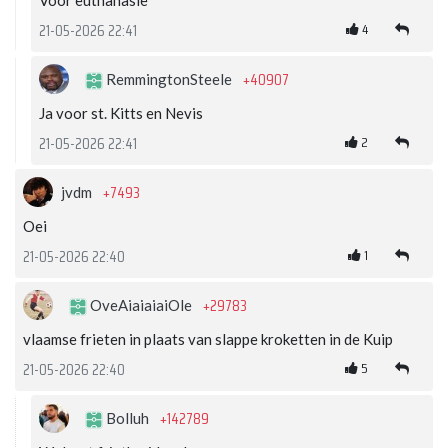
Voor euthanasie
4
21-05-2026 22:41
+40907
RemmingtonSteele
Ja voor st. Kitts en Nevis
2
21-05-2026 22:41
+7493
jvdm
Oei
1
21-05-2026 22:40
+29783
OveAiaiaiaiOle
vlaamse frieten in plaats van slappe kroketten in de Kuip
5
21-05-2026 22:40
+142789
Bolluh