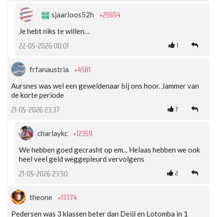
+25654
sjaarloos52h
Je hebt niks te willen…
1
22-05-2026 00:01
+4581
frfanaustria
Aursnes was wel een geweldenaar bij ons hoor. Jammer van
de korte periode
7
21-05-2026 23:37
+12359
charlaykc
We hebben goed gecrasht op em... Helaas hebben we ook
heel veel geld weggepleurd vervolgens
2
21-05-2026 23:50
+13774
theone
Pedersen was 3 klassen beter dan Deijl en Lotomba in 1