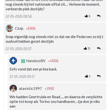
nog steeds bij het nationale elftal zit.... Verkeerde moment,
verkeerde plek destijds?
6
22-05-2026 08:58
+6906
Cluip
Snap eigenlijk nog steeds niet zo dat we die Pedersen zo bij t
oudvuil hebben gezet destijds
15
22-05-2026 00:07
+41006
HanskooBV
Eefs vond dat een prima back.
3
22-05-2026 00:17
+3990
atavistic1997
We hadden Geertruida en Read......en daarna de verplichte
optie tot koop als Torino zou handhaven....tja doe je niks
aan