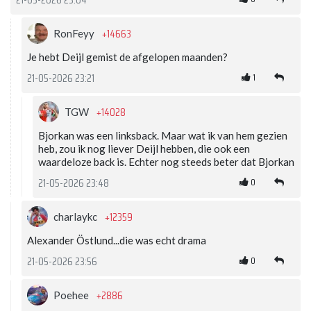
21-05-2026 23:04
+14663
RonFeyy
Je hebt Deijl gemist de afgelopen maanden?
1
21-05-2026 23:21
+14028
TGW
Bjorkan was een linksback. Maar wat ik van hem gezien
heb, zou ik nog liever Deijl hebben, die ook een
waardeloze back is. Echter nog steeds beter dat Bjorkan
0
21-05-2026 23:48
+12359
charlaykc
Alexander Östlund...die was echt drama
0
21-05-2026 23:56
+2886
Poehee