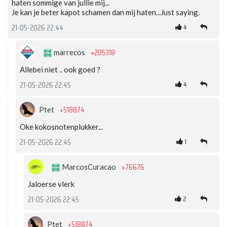
haten sommige van jullie mij...
Je kan je beter kapot schamen dan mij haten...Just saying.
4
21-05-2026 22:44
+205318
marrecos
Allebei niet .. ook goed ?
4
21-05-2026 22:45
+518874
Ptet
Oke kokosnotenplukker...
1
21-05-2026 22:45
+76676
MarcosCuracao
Jaloerse vlerk
2
21-05-2026 22:45
+518874
Ptet