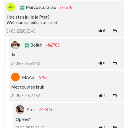
+76676
MarcosCuracao
Hoe eten jullie je Ptet?
Well done, medium of rare?
6
21-05-2026 22:42
+142789
Bolluh
Ja
6
21-05-2026 22:42
+5792
MAAS
Met touw en kruk
4
21-05-2026 22:42
+518874
Ptet
Op een*
4