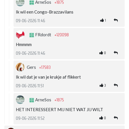
+1875
ArneSos
Ik wil een Congo-Brazzavilans
1
09-06-2026 11:46
+120098
FRdordt
Hmmmm
0
09-06-2026 11:46
+17583
Gers
Ik wil dat je van je krukje af flikkert
3
09-06-2026 11:51
+1875
ArneSos
HET INTERESSEERT MIJ NIET WAT JIJ WILT
0
09-06-2026 11:52