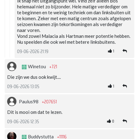
Ik snap het uitgangspunt wel. Vind zelf alleen Bos
helemaal niet zo bijzonder. Hele matige verdediger om
te beginnen en te weinig techniek om dan linksbuiten uit
te komen. Zeker met een matig centrum zoals afgelopen
seizoen kwamen zijn tekortkomingen als verdediger
naar voren.
Vond zowel Malacia als Hartman meer potentie hebben.
Nu speelden die ook wel met betere linksbuitens.
1
09-06-2026 21:19
+721
Winetou
Die zijn we dus ook kwijt....
1
09-06-2026 13:05
+207651
Paulus98
Dit is mooi om dat te lezen.
0
09-06-2026 12:35
+11116
Buddystutta