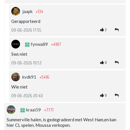
+134
jaapk
Gerapporteerd
2
09-06-2026 17:55
+4187
fynwa89
Sws niet
0
09-06-2026 19:53
+5416
kvdk91
Wie niet
0
09-06-2026 20:40
+7771
kraai59
Summerville halen, is gedegradeerd met West Ham,en kan
hier CL spelen. Moussa verkopen.