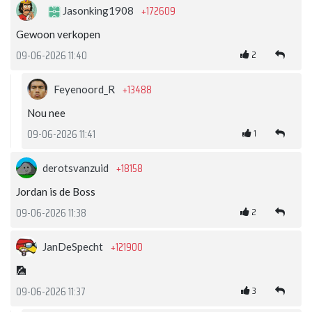
+172609
Jasonking1908
Gewoon verkopen
2
09-06-2026 11:40
+13488
Feyenoord_R
Nou nee
1
09-06-2026 11:41
+18158
derotsvanzuid
Jordan is de Boss
2
09-06-2026 11:38
+121900
JanDeSpecht
🎑
3
09-06-2026 11:37