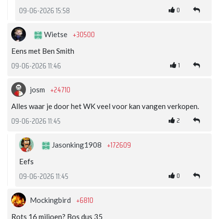
0
09-06-2026 15:58
+30500
Wietse
Eens met Ben Smith
1
09-06-2026 11:46
+24710
josm
Alles waar je door het WK veel voor kan vangen verkopen.
2
09-06-2026 11:45
+172609
Jasonking1908
Eefs
0
09-06-2026 11:45
+6810
Mockingbird
Rots 16 miljoen? Bos dus 35