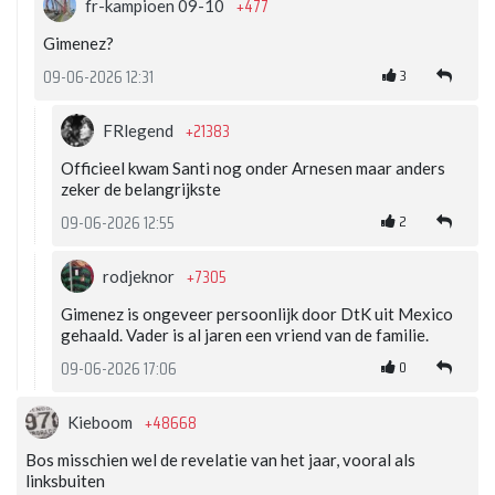
+477
fr-kampioen 09-10
Gimenez?
3
09-06-2026 12:31
+21383
FRlegend
Officieel kwam Santi nog onder Arnesen maar anders
zeker de belangrijkste
2
09-06-2026 12:55
+7305
rodjeknor
Gimenez is ongeveer persoonlijk door DtK uit Mexico
gehaald. Vader is al jaren een vriend van de familie.
0
09-06-2026 17:06
+48668
Kieboom
Bos misschien wel de revelatie van het jaar, vooral als
linksbuiten