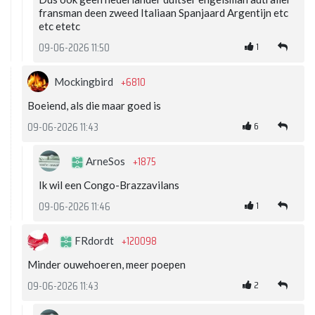
fransman deen zweed Italiaan Spanjaard Argentijn etc
etc etetc
1
09-06-2026 11:50
+6810
Mockingbird
Boeiend, als die maar goed is
6
09-06-2026 11:43
+1875
ArneSos
Ik wil een Congo-Brazzavilans
1
09-06-2026 11:46
+120098
FRdordt
Minder ouwehoeren, meer poepen
2
09-06-2026 11:43