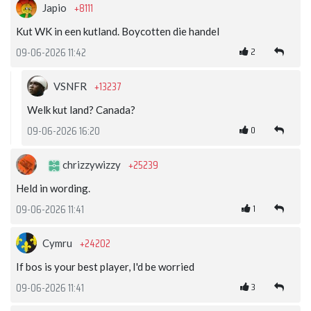
+8111
Japio
Kut WK in een kutland. Boycotten die handel
2
09-06-2026 11:42
+13237
VSNFR
Welk kut land? Canada?
0
09-06-2026 16:20
+25239
chrizzywizzy
Held in wording.
1
09-06-2026 11:41
+24202
Cymru
If bos is your best player, I'd be worried
3
09-06-2026 11:41