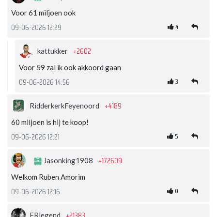
Voor 61 miljoen ook
4
09-06-2026 12:29
+2602
kattukker
Voor 59 zal ik ook akkoord gaan
3
09-06-2026 14:56
+4189
RidderkerkFeyenoord
60 miljoen is hij te koop!
5
09-06-2026 12:21
+172609
Jasonking1908
Welkom Ruben Amorim
0
09-06-2026 12:16
+21383
FRlegend