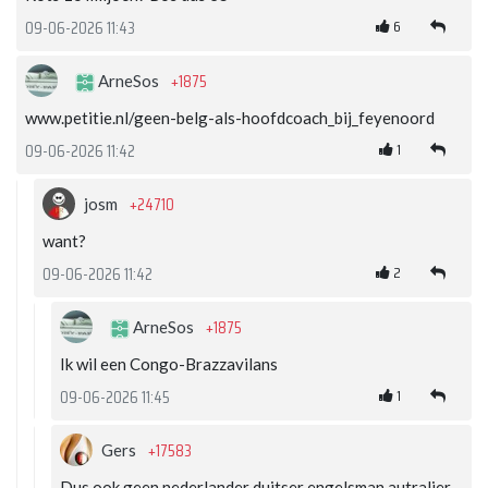
6
09-06-2026 11:43
+1875
ArneSos
www.petitie.nl/geen-belg-als-hoofdcoach_bij_feyenoord
1
09-06-2026 11:42
+24710
josm
want?
2
09-06-2026 11:42
+1875
ArneSos
Ik wil een Congo-Brazzavilans
1
09-06-2026 11:45
+17583
Gers
Dus ook geen nederlander duitser engelsman autralier