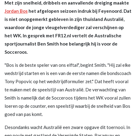
Met zijn snelheid, dribbels en aanvallende dreiging maakte
Jordan Bos
het afgelopen seizoen indruk bij Feyenoord. Dat
is niet onopgemerkt gebleven in zijn thuisland Australië,
waardoor de jonge vleugelverdediger zal verschijnen op
het WK. In gesprek met FR12.nl vertelt de Australische
sportjournalist Ben Smith hoe belangrijk hij is voor de
Socceroos.
"Bos is de beste speler van ons elftal", begint Smith. "Hij zal elke
wedstrijd starten en is een van de eerste namen die bondscoach
Tony Popovic op het wedstrijdformulier zet." Dat heeft vooral
te maken met de speelstijl van Australië. De verwachting van
Smith is namelijk dat de Socceroos tijdens het WK vooral zullen
loeren op de counter, een speelstijl waarbij de snelheid van Bos
goed van pas komt.
Desondanks wacht Australië een zware opgave dit toernooi. In
een poule met gastland de Verenigde Staten, Paraguay en