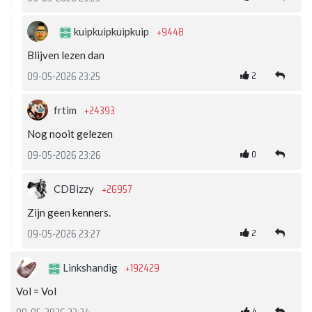
+9448
kuipkuipkuipkuip
Blijven lezen dan
2
09-05-2026 23:25
+24393
frtim
Nog nooit gelezen
0
09-05-2026 23:26
+26957
CDBizzy
Zijn geen kenners.
2
09-05-2026 23:27
+192429
Linkshandig
Vol = Vol
4