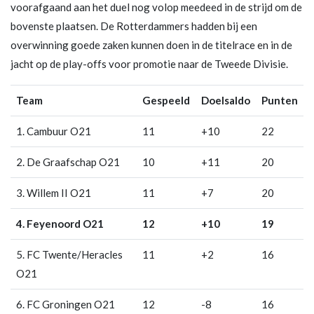
voorafgaand aan het duel nog volop meedeed in de strijd om de
bovenste plaatsen. De Rotterdammers hadden bij een
overwinning goede zaken kunnen doen in de titelrace en in de
jacht op de play-offs voor promotie naar de Tweede Divisie.
Team
Gespeeld
Doelsaldo
Punten
1. Cambuur O21
11
+10
22
2. De Graafschap O21
10
+11
20
3. Willem II O21
11
+7
20
4. Feyenoord O21
12
+10
19
5. FC Twente/Heracles
11
+2
16
O21
6. FC Groningen O21
12
-8
16