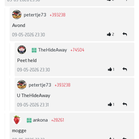
+393238
petertje73
Avond
2
09-05-2026 23:30
+74504
TheHideAway
Peet held
1
09-05-2026 23:30
+393238
petertje73
U TheHideAway
1
09-05-2026 23:31
+28261
ankona
mogge