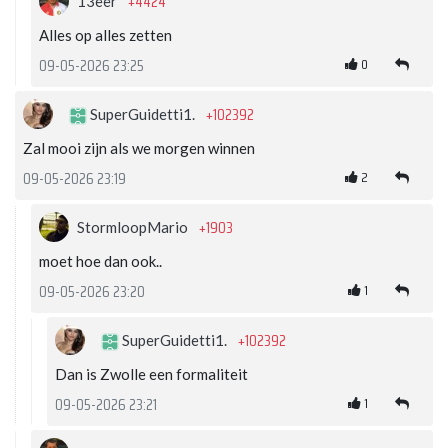
+4424
13eer
Alles op alles zetten
0
09-05-2026 23:25
+102392
SuperGuidetti1.
Zal mooi zijn als we morgen winnen
2
09-05-2026 23:19
+1903
StormloopMario
moet hoe dan ook..
1
09-05-2026 23:20
+102392
SuperGuidetti1.
Dan is Zwolle een formaliteit
1
09-05-2026 23:21