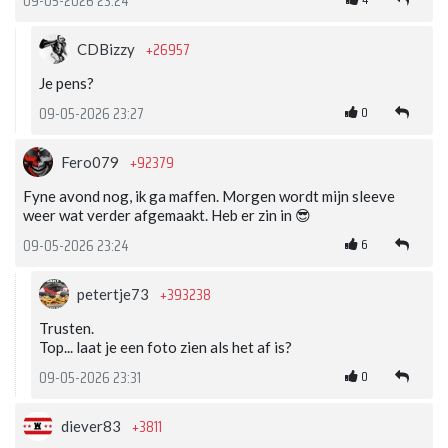
09-05-2026 23:24
+26957
CDBizzy
Je pens?
0
09-05-2026 23:27
+92379
Fero079
Fyne avond nog, ik ga maffen. Morgen wordt mijn sleeve
weer wat verder afgemaakt. Heb er zin in 😎
6
09-05-2026 23:24
+393238
petertje73
Trusten.
Top... laat je een foto zien als het af is?
0
09-05-2026 23:31
+3811
diever83