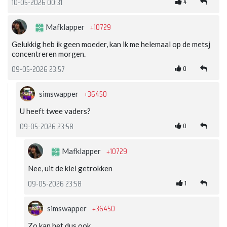
4
10-05-2026 00:31
+10729
Mafklapper
Gelukkig heb ik geen moeder, kan ik me helemaal op de metsj
concentreren morgen.
0
09-05-2026 23:57
+36450
simswapper
U heeft twee vaders?
0
09-05-2026 23:58
+10729
Mafklapper
Nee, uit de klei getrokken
1
09-05-2026 23:58
+36450
simswapper
Zo kan het dus ook