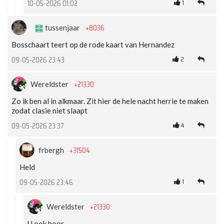
1
10-05-2026 01:02
+8036
tussenjaar
Bosschaart teert op de rode kaart van Hernandez
2
09-05-2026 23:43
+21330
Wereldster
Zo ik ben al in alkmaar. Zit hier de hele nacht herrie te maken
zodat clasie niet slaapt
4
09-05-2026 23:37
+31504
frbergh
Held
1
09-05-2026 23:46
+21330
Wereldster
U ook hoor