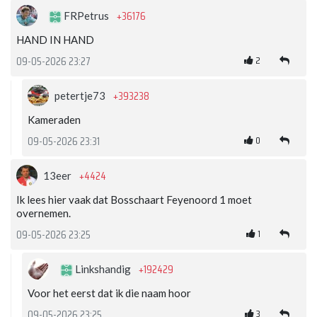
+36176
FRPetrus
HAND IN HAND
2
09-05-2026 23:27
+393238
petertje73
Kameraden
0
09-05-2026 23:31
+4424
13eer
Ik lees hier vaak dat Bosschaart Feyenoord 1 moet
overnemen.
1
09-05-2026 23:25
+192429
Linkshandig
Voor het eerst dat ik die naam hoor
3
09-05-2026 23:25