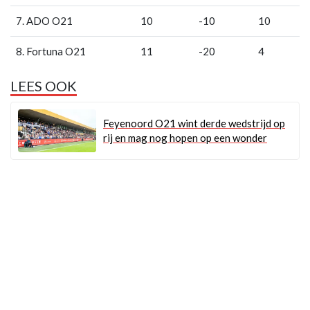
7. ADO O21
10
-10
10
8. Fortuna O21
11
-20
4
LEES OOK
Feyenoord O21 wint derde wedstrijd op
rij en mag nog hopen op een wonder