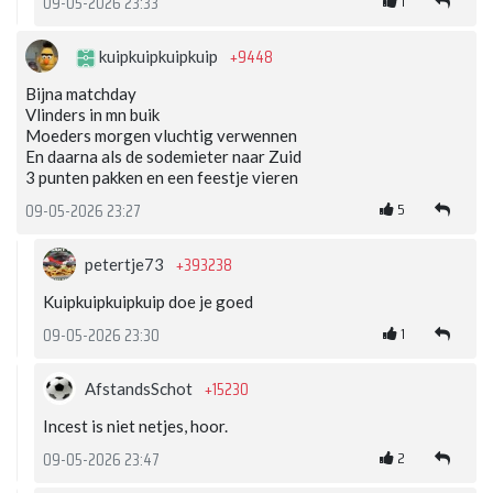
1
09-05-2026 23:33
+9448
kuipkuipkuipkuip
Bijna matchday
Vlinders in mn buik
Moeders morgen vluchtig verwennen
En daarna als de sodemieter naar Zuid
3 punten pakken en een feestje vieren
5
09-05-2026 23:27
+393238
petertje73
Kuipkuipkuipkuip doe je goed
1
09-05-2026 23:30
+15230
AfstandsSchot
Incest is niet netjes, hoor.
2
09-05-2026 23:47