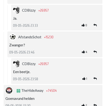
+26957
CDBizzy
Ja.
0
09-05-2026 23:33
+15230
AfstandsSchot
Zwanger?
4
09-05-2026 23:46
+26957
CDBizzy
Een beetje.
1
09-05-2026 23:58
+74504
TheHideAway
Goenavund helden
2
09-05-2026 23:30