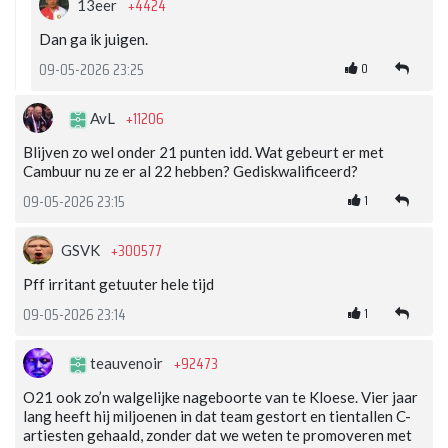
+4424
13eer
Dan ga ik juigen.
0
09-05-2026 23:25
+11206
AvL
Blijven zo wel onder 21 punten idd. Wat gebeurt er met
Cambuur nu ze er al 22 hebben? Gediskwalificeerd?
1
09-05-2026 23:15
+300577
GSVK
Pff irritant getuuter hele tijd
1
09-05-2026 23:14
+92473
teauvenoir
O21 ook zo’n walgelijke nageboorte van te Kloese. Vier jaar
lang heeft hij miljoenen in dat team gestort en tientallen C-
artiesten gehaald, zonder dat we weten te promoveren met