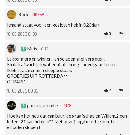
10-05-2026 01:30
+10858
Rock
Iemand staat voor een gesloten hek in 020dam
0
10-05-2026 01:03
+1300
Muis
Lekker morgen winnen,, en seizoen snel vergeten.
En dan afwachten wat er uit de hooge hoed gaat komen .
Ik blijft achter mijn cluppie staan.
GROETJES UIT ROTTERDAM
GERARD.
2
10-05-2026 00:36
+4178
patrick_gloudie
Hoe kan het nou dat cambuur ,de graafschap en Willem.2 een
beter -21 kan hebben?? Met onze jeugd moet je hun 1e
elftallen slopen !