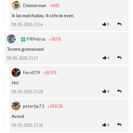
+1485
Dimmerman
Ik las matchaday. Ik schrok even.
0
09-05-2026 23:54
+36176
FRPetrus
Tevens goenavund
4
09-05-2026 23:27
+92379
Fero079
Hoi
0
09-05-2026 23:28
+393238
petertje73
Avond
0
09-05-2026 23:30