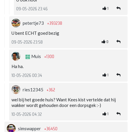
1
09-05-2026 23:46
+393238
petertje73
U bent ECHT goed bezig
0
09-05-2026 23:58
+1300
Muis
Ha ha.
1
10-05-2026 00:34
+362
ries12345
wel bij het goede huis? Want Kees kist vertelde dat hij
wakker wordt gehouden door een dorpsgek :-)
1
10-05-2026 04:32
+36450
simswapper