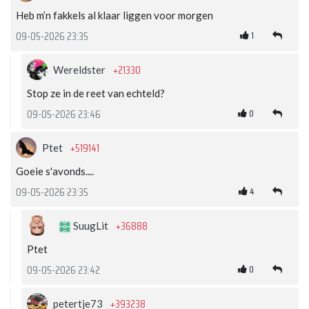
Heb m’n fakkels al klaar liggen voor morgen
1
09-05-2026 23:35
+21330
Wereldster
Stop ze in de reet van echteld?
0
09-05-2026 23:46
+519141
Ptet
Goeie s'avonds....
4
09-05-2026 23:35
+36888
SuugLit
Ptet
0
09-05-2026 23:42
+393238
petertje73