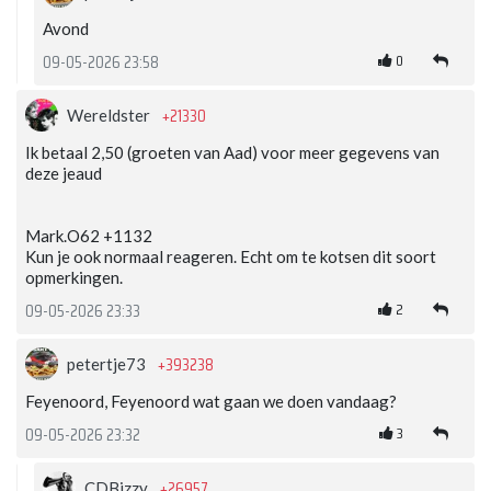
Avond
0
09-05-2026 23:58
+21330
Wereldster
Ik betaal 2,50 (groeten van Aad) voor meer gegevens van
deze jeaud
Mark.O62 +1132
Kun je ook normaal reageren. Echt om te kotsen dit soort
opmerkingen.
2
09-05-2026 23:33
+393238
petertje73
Feyenoord, Feyenoord wat gaan we doen vandaag?
3
09-05-2026 23:32
+26957
CDBizzy