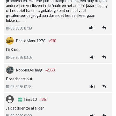
promoveren. Het ene jaar 2x kampioen en geen play off, het
andere jaar verliezen in de finale en het andere jaaar de play
off net biet halen….. gekukkig komt er heel veel
getalenteerde jeugd aan dus moet het een keer gaan
lukken………
2
10-05-2026 07:19
+930
PedroManu1978
DtK out
1
10-05-2026 03:05
+2360
RobbieDeHaag
Bosschaart out
3
10-05-2026 01:34
+812
Tim.v10
Ja dat doen ze al tijden
1