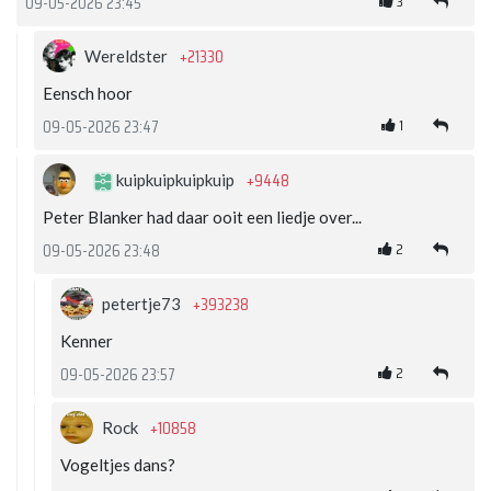
3
09-05-2026 23:45
+21330
Wereldster
Eensch hoor
1
09-05-2026 23:47
+9448
kuipkuipkuipkuip
Peter Blanker had daar ooit een liedje over...
2
09-05-2026 23:48
+393238
petertje73
Kenner
2
09-05-2026 23:57
+10858
Rock
Vogeltjes dans?