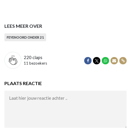
LEES MEER OVER
FEYENOORD ONDER 21
220
claps
Delen op Facebook
Delen op Twitter
Delen op Wha
Delen vi
Dele
11 bezoekers
PLAATS REACTIE