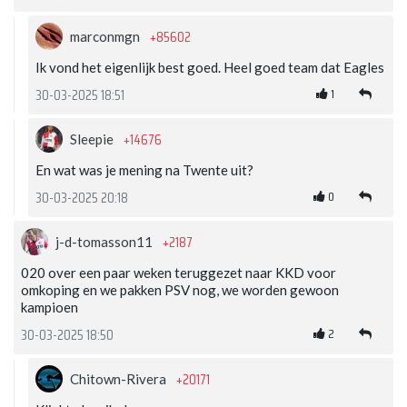
+85602
marconmgn
Ik vond het eigenlijk best goed. Heel goed team dat Eagles
1
30-03-2025 18:51
+14676
Sleepie
En wat was je mening na Twente uit?
0
30-03-2025 20:18
+2187
j-d-tomasson11
020 over een paar weken teruggezet naar KKD voor
omkoping en we pakken PSV nog, we worden gewoon
kampioen
2
30-03-2025 18:50
+20171
Chitown-Rivera