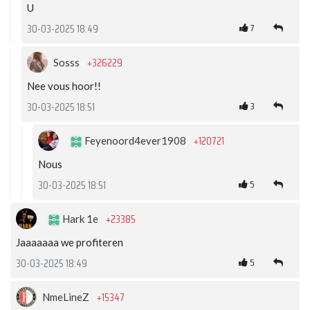
U
7
30-03-2025 18:49
+326229
Sosss
Nee vous hoor!!
3
30-03-2025 18:51
+120721
Feyenoord4ever1908
Nous
5
30-03-2025 18:51
+23385
Hark 1e
Jaaaaaaa we profiteren
5
30-03-2025 18:49
+15347
NmeLineZ