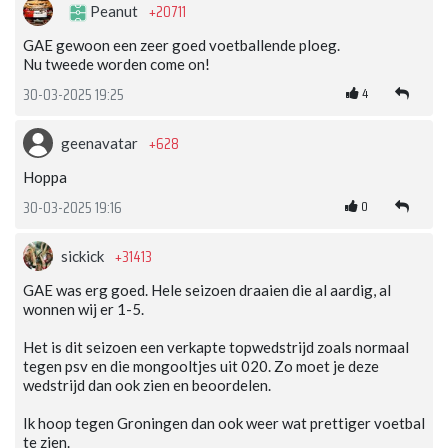
+20711
Peanut
GAE gewoon een zeer goed voetballende ploeg.
Nu tweede worden come on!
4
30-03-2025 19:25
+628
geenavatar
Hoppa
0
30-03-2025 19:16
+31413
sickick
GAE was erg goed. Hele seizoen draaien die al aardig, al
wonnen wij er 1-5.
Het is dit seizoen een verkapte topwedstrijd zoals normaal
tegen psv en die mongooltjes uit 020. Zo moet je deze
wedstrijd dan ook zien en beoordelen.
Ik hoop tegen Groningen dan ook weer wat prettiger voetbal
te zien.