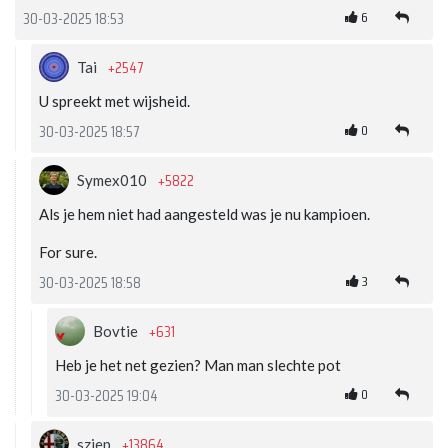
6
30-03-2025 18:53
+2547
Tai
U spreekt met wijsheid.
0
30-03-2025 18:57
+5822
Symex010
Als je hem niet had aangesteld was je nu kampioen.
For sure.
3
30-03-2025 18:58
+631
Bovtie
Heb je het net gezien? Man man slechte pot
0
30-03-2025 19:04
+13864
sziep