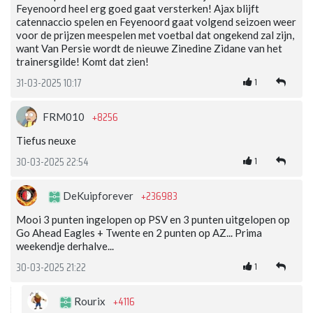
Feyenoord heel erg goed gaat versterken! Ajax blijft
catennaccio spelen en Feyenoord gaat volgend seizoen weer
voor de prijzen meespelen met voetbal dat ongekend zal zijn,
want Van Persie wordt de nieuwe Zinedine Zidane van het
trainersgilde! Komt dat zien!
1
31-03-2025 10:17
+8256
FRM010
Tiefus neuxe
1
30-03-2025 22:54
+236983
DeKuipforever
Mooi 3 punten ingelopen op PSV en 3 punten uitgelopen op
Go Ahead Eagles + Twente en 2 punten op AZ... Prima
weekendje derhalve...
1
30-03-2025 21:22
+4116
Rourix