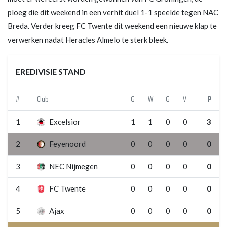
ploeg die dit weekend in een verhit duel 1-1 speelde tegen NAC
Breda. Verder kreeg FC Twente dit weekend een nieuwe klap te
verwerken nadat Heracles Almelo te sterk bleek.
EREDIVISIE STAND
#
Club
G
W
G
V
P
1
Excelsior
1
1
0
0
3
2
Feyenoord
0
0
0
0
0
3
NEC Nijmegen
0
0
0
0
0
4
FC Twente
0
0
0
0
0
5
Ajax
0
0
0
0
0