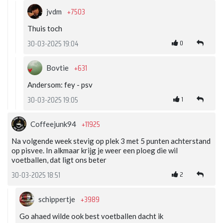
+7503
jvdm
Thuis toch
0
30-03-2025 19:04
+631
Bovtie
Andersom: fey - psv
1
30-03-2025 19:05
+11925
Coffeejunk94
Na volgende week stevig op plek 3 met 5 punten achterstand
op pisvee. In alkmaar krijg je weer een ploeg die wil
voetballen, dat ligt ons beter
2
30-03-2025 18:51
+3989
schippertje
Go ahaed wilde ook best voetballen dacht ik