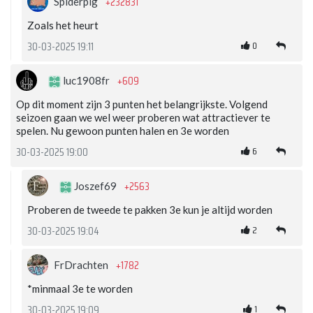
+232831
Spiderpig
Zoals het heurt
0
30-03-2025 19:11
+609
luc1908fr
Op dit moment zijn 3 punten het belangrijkste. Volgend
seizoen gaan we wel weer proberen wat attractiever te
spelen. Nu gewoon punten halen en 3e worden
6
30-03-2025 19:00
+2563
Joszef69
Proberen de tweede te pakken 3e kun je altijd worden
2
30-03-2025 19:04
+1782
FrDrachten
*minmaal 3e te worden
1
30-03-2025 19:09