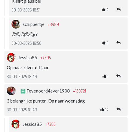
Klinkt plausibel
0
30-03-2025 18:51
+3989
schippertje
🤔🤔🤔🤔🤔??
0
30-03-2025 18:56
+7305
Jessica85
Op naar zilver dit jaar
1
30-03-2025 18:49
+120721
Feyenoord4ever1908
3 belangrijke punten. Op naar woensdag
10
30-03-2025 18:49
+7305
Jessica85