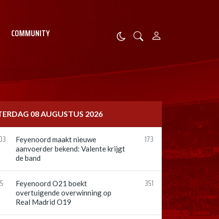
COMMUNITY
TERDAG 08 AUGUSTUS 2026
03
173
Feyenoord maakt nieuwe
aanvoerder bekend: Valente krijgt
de band
15
351
Feyenoord O21 boekt
overtuigende overwinning op
Real Madrid O19