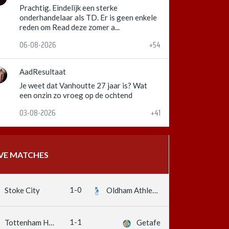
Prachtig. Eindelijk een sterke
onderhandelaar als TD. Er is geen enkele
reden om Read deze zomer a...
06-08-2026
+54
AadResultaat
Je weet dat Vanhoutte 27 jaar is? Wat
een onzin zo vroeg op de ochtend
03-08-2026
+41
IVE MATCHES
1-0
Stoke City
Oldham Athletic
1-1
Tottenham Hotspur
Getafe