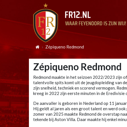
Zépiqueno Redmond
Zépiqueno Redmond
Redmond maakte in het seizoen 2022/2023 zijn offi
talentvolle spits komt uit de jeugdopleiding van de
zijn snelheid, techniek en scorend vermogen. Red
kreeg in 2022 zijn eerste minuten in de Eredivisie
De aanvaller is geboren in Nederland op 11 janua
Hij geldt al jaren als een groot talent en werd oo
zomer van 2025 maakte Redmond de overstap naar 
tekende bij Aston Villa. Daar maakte hij enkel minu