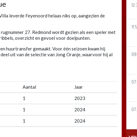
ue
12:
lla leverde Feyenoord helaas niks op, aangezien de
11:
met rugnummer 27. Redmond wordt gezien als een speler met
ribbels, overzicht en gevoel voor doelpunten.
een huurtransfer gemaakt. Voor één seizoen kwam hij
09:
deel uit van de selectie van Jong Oranje, waarvoor hij al
07
Aantal
Jaar
1
2023
07:
1
2024
1
2024