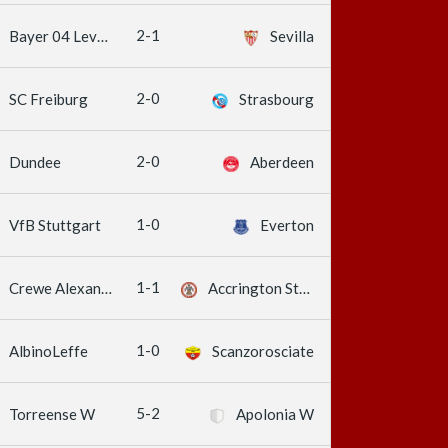
2-1
Bayer 04 Leverkusen
Sevilla
2-0
SC Freiburg
Strasbourg
2-0
Dundee
Aberdeen
1-0
VfB Stuttgart
Everton
1-1
Crewe Alexandra
Accrington Stanley
1-0
AlbinoLeffe
Scanzorosciate
5-2
Torreense W
Apolonia W