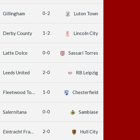
0-2
Gillingham
Luton Town
1-2
Derby County
Lincoln City
0-0
Latte Dolce
Sassari Torres
2-0
Leeds United
RB Leipzig
k
1-0
Fleetwood Town
Chesterfield
0-0
Salernitana
Sambiase
2-0
Eintracht Frankfurt
Hull City