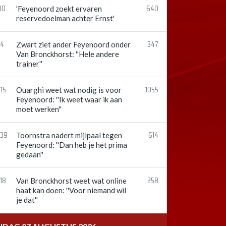
30
640
'Feyenoord zoekt ervaren
reservedoelman achter Ernst'
54
347
Zwart ziet ander Feyenoord onder
Van Bronckhorst: ''Hele andere
trainer''
15
1055
Ouarghi weet wat nodig is voor
Feyenoord: ''Ik weet waar ik aan
moet werken''
:39
614
Toornstra nadert mijlpaal tegen
Feyenoord: ''Dan heb je het prima
gedaan''
18
258
Van Bronckhorst weet wat online
haat kan doen: ''Voor niemand wil
je dat''