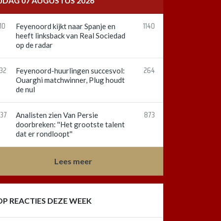
IJDAG 07 AUGUSTUS 2026
10
1140
Feyenoord kijkt naar Spanje en
heeft linksback van Real Sociedad
op de radar
:32
264
Feyenoord-huurlingen succesvol:
Ouarghi matchwinner, Plug houdt
de nul
:37
873
Analisten zien Van Persie
doorbreken: ''Het grootste talent
dat er rondloopt''
Lees meer
OP REACTIES DEZE WEEK