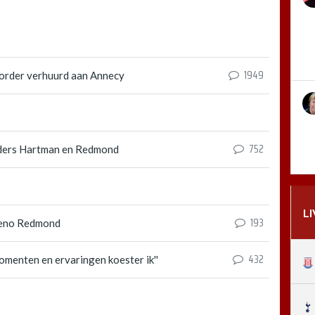
1949
order verhuurd aan Annecy
752
rders Hartman en Redmond
L
193
queno Redmond
432
omenten en ervaringen koester ik''