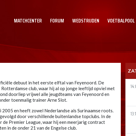
MATCHCENTER
FORUM
WEDSTRIJDEN
VOETBALPOOL
ZA
ciële debuut in het eerste elftal van Feyenoord. De
14:
 Rotterdamse club, waar hij al op jonge leeftijd opviel met
mond doorliep vrijwel alle jeugdteams van Feyenoord en
 onder toenmalig trainer Arne Slot.
ri 2005 en heeft zowel Nederlandse als Surinaamse roots.
13:
k gevolgd door verschillende buitenlandse topclubs. In de
de Premier League, waar hij een meerjarig contract
ten in de onder 21 van de Engelse club.