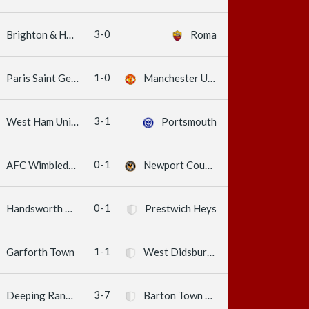
3-0
Brighton & Hove Albion
Roma
1-0
Paris Saint Germain
Manchester United
3-1
West Ham United
Portsmouth
0-1
AFC Wimbledon
Newport County
0-1
Handsworth Parramore
Prestwich Heys
1-1
Garforth Town
West Didsbury & Chorlton
3-7
Deeping Rangers
Barton Town Old Boys