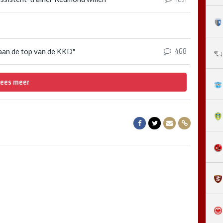
468
n aan de top van de KKD"
Lees meer
Delen op Facebook
Delen op Twitter
Delen via Mail
Delen via lin