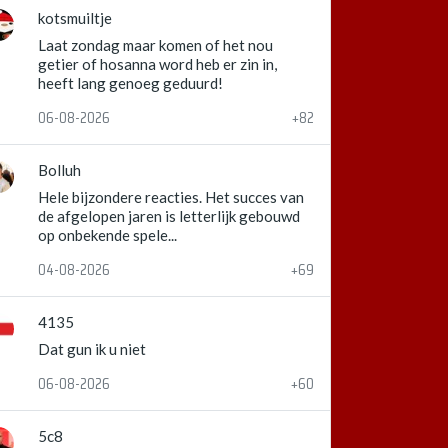
kotsmuiltje
Laat zondag maar komen of het nou
getier of hosanna word heb er zin in,
heeft lang genoeg geduurd!
06-08-2026
+82
Bolluh
Hele bijzondere reacties. Het succes van
de afgelopen jaren is letterlijk gebouwd
op onbekende spele...
04-08-2026
+69
4135
Dat gun ik u niet
06-08-2026
+60
5c8