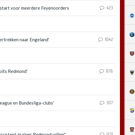
423
start voor meerdere Feyenoorders
1042
ertrekken naar Engeland'
876
spits Redmond'
307
League en Bundesliga-clubs'
1231
assistent-trainer Redmond willen''