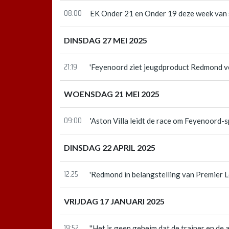
08:00
EK Onder 21 en Onder 19 deze week van 
DINSDAG 27 MEI 2025
21:19
'Feyenoord ziet jeugdproduct Redmond v
WOENSDAG 21 MEI 2025
09:00
'Aston Villa leidt de race om Feyenoord-
DINSDAG 22 APRIL 2025
12:25
'Redmond in belangstelling van Premier 
VRIJDAG 17 JANUARI 2025
19:52
''Het is geen geheim dat de trainer en de 