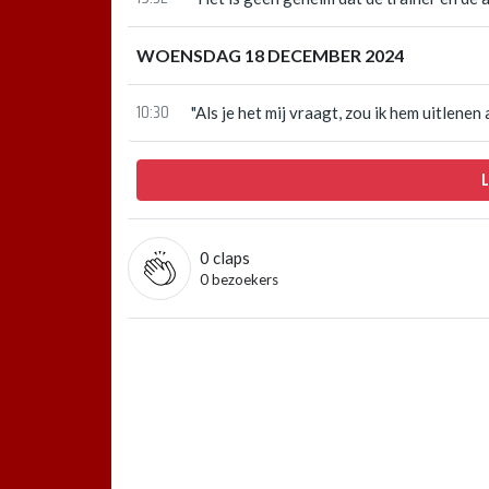
WOENSDAG 18 DECEMBER 2024
10:30
"Als je het mij vraagt, zou ik hem uitlene
0
claps
0 bezoekers