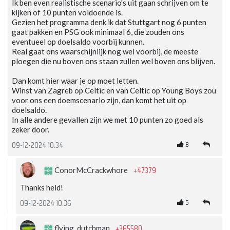
Ik ben even realistische scenario's uit gaan schrijven om te
kijken of 10 punten voldoende is.
Gezien het programma denk ik dat Stuttgart nog 6 punten
gaat pakken en PSG ook minimaal 6, die zouden ons
eventueel op doelsaldo voorbij kunnen.
Real gaat ons waarschijnlijk nog wel voorbij, de meeste
ploegen die nu boven ons staan zullen wel boven ons blijven.
Dan komt hier waar je op moet letten.
Winst van Zagreb op Celtic en van Celtic op Young Boys zou
voor ons een doemscenario zijn, dan komt het uit op
doelsaldo.
In alle andere gevallen zijn we met 10 punten zo goed als
zeker door.
8
09-12-2024 10:34
+47379
ConorMcCrackwhore
Thanks held!
5
09-12-2024 10:36
+365580
flying_dutchman