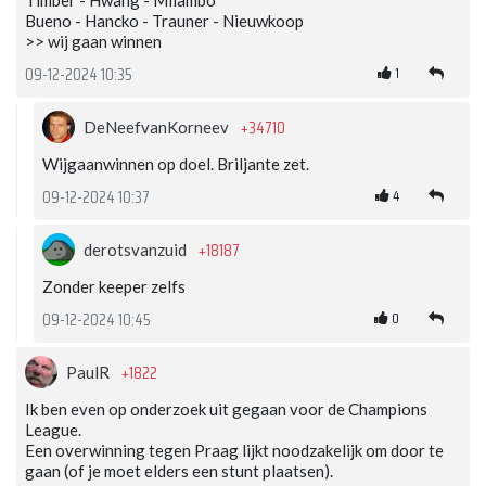
Timber - Hwang - Milambo
Bueno - Hancko - Trauner - Nieuwkoop
>> wij gaan winnen
1
09-12-2024 10:35
+34710
DeNeefvanKorneev
Wijgaanwinnen op doel. Briljante zet.
4
09-12-2024 10:37
+18187
derotsvanzuid
Zonder keeper zelfs
0
09-12-2024 10:45
+1822
PaulR
Ik ben even op onderzoek uit gegaan voor de Champions
League.
Een overwinning tegen Praag lijkt noodzakelijk om door te
gaan (of je moet elders een stunt plaatsen).