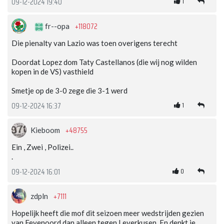
1
09-12-2024 19:40
+118072
fr--opa
Die pienalty van Lazio was toen overigens terecht
Doordat Lopez dom Taty Castellanos (die wij nog wilden
kopen in de VS) vasthield
Smetje op de 3-0 zege die 3-1 werd
1
09-12-2024 16:37
+48755
Kieboom
Ein , Zwei , Polizei..
.
0
09-12-2024 16:01
+7111
zdpln
Hopelijk heeft die mof dit seizoen meer wedstrijden gezien
van Feyenoord dan alleen tegen Leverkusen. En denkt ie