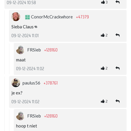
3
09-12-2024 10:58
+47379
ConorMcCrackwhore
Sieba Claus👊
2
09-12-2024 11:01
+128160
FRSieb
maat
2
09-12-2024 11:02
+378761
paulus56
je ex?
2
09-12-2024 11:02
+128160
FRSieb
hoop t niet