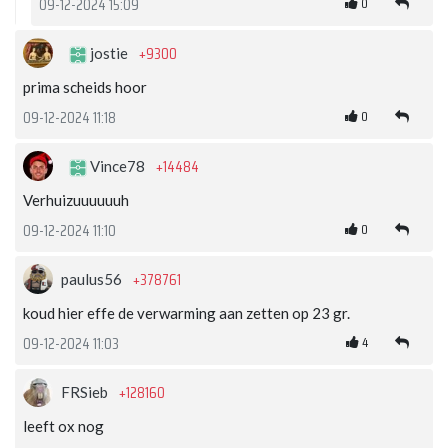
0
09-12-2024 15:09
+9300
jostie
prima scheids hoor
0
09-12-2024 11:18
+14484
Vince78
Verhuizuuuuuuh
0
09-12-2024 11:10
+378761
paulus56
koud hier effe de verwarming aan zetten op 23 gr.
4
09-12-2024 11:03
+128160
FRSieb
leeft ox nog