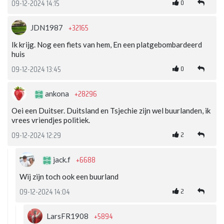
0
09-12-2024 14:15
+32165
JDN1987
Ik krijg. Nog een fiets van hem, En een platgebombardeerd
huis
0
09-12-2024 13:45
+28296
ankona
Oei een Duitser. Duitsland en Tsjechie zijn wel buurlanden, ik
vrees vriendjes politiek.
2
09-12-2024 12:29
+6688
jack.f
Wij zijn toch ook een buurland
2
09-12-2024 14:04
+5894
LarsFR1908