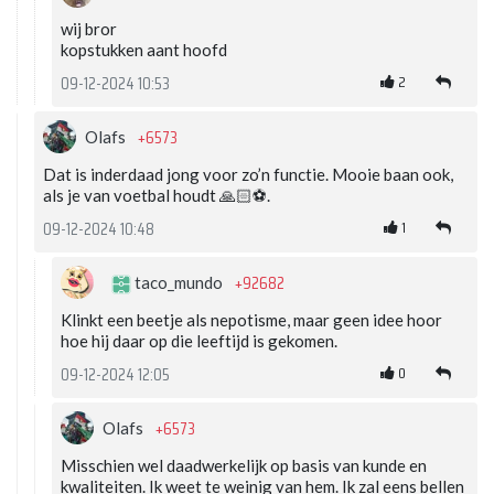
wij bror
kopstukken aant hoofd
2
09-12-2024 10:53
+6573
Olafs
Dat is inderdaad jong voor zo’n functie. Mooie baan ook,
als je van voetbal houdt 🙏🏻⚽️.
1
09-12-2024 10:48
+92682
taco_mundo
Klinkt een beetje als nepotisme, maar geen idee hoor
hoe hij daar op die leeftijd is gekomen.
0
09-12-2024 12:05
+6573
Olafs
Misschien wel daadwerkelijk op basis van kunde en
kwaliteiten. Ik weet te weinig van hem. Ik zal eens bellen