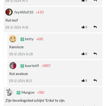
0
09-12-2024 14:17
+4351
fey4life010
Kut mof
0
09-12-2024 14:16
+682
betty
Kansloze
0
09-12-2024 14:28
+18817
kuurie69
Kut avaloze
0
09-12-2024 18:21
+1182
Mungon
Zijn lievelingslied schijnt 'Erika' te zijn.