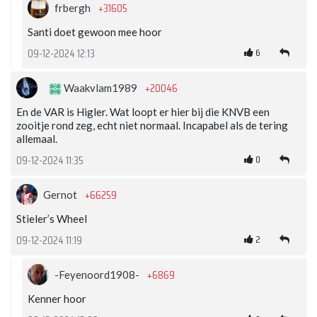
+31605
frbergh
Santi doet gewoon mee hoor
6
09-12-2024 12:13
+20046
Waakvlam1989
En de VAR is Higler. Wat loopt er hier bij die KNVB een
zooitje rond zeg, echt niet normaal. Incapabel als de tering
allemaal.
0
09-12-2024 11:35
+66259
Gernot
Stieler’s Wheel
2
09-12-2024 11:19
+6869
-Feyenoord1908-
Kenner hoor