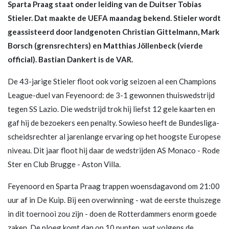
Sparta Praag staat onder leiding van de Duitser Tobias
Stieler. Dat maakte de UEFA maandag bekend. Stieler wordt
geassisteerd door landgenoten Christian Gittelmann, Mark
Borsch (grensrechters) en Matthias Jöllenbeck (vierde
official). Bastian Dankert is de VAR.
De 43-jarige Stieler floot ook vorig seizoen al een Champions
League-duel van Feyenoord: de 3-1 gewonnen thuiswedstrijd
tegen SS Lazio. Die wedstrijd trok hij liefst 12 gele kaarten en
gaf hij de bezoekers een penalty. Sowieso heeft de Bundesliga-
scheidsrechter al jarenlange ervaring op het hoogste Europese
niveau. Dit jaar floot hij daar de wedstrijden AS Monaco - Rode
Ster en Club Brugge - Aston Villa.
Feyenoord en Sparta Praag trappen woensdagavond om 21:00
uur af in De Kuip. Bij een overwinning - wat de eerste thuiszege
in dit toernooi zou zijn - doen de Rotterdammers enorm goede
zaken. De ploeg komt dan op 10 punten, wat volgens de