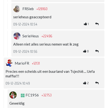
+128160
FRSieb
serieheus geaccepteerd
1
09-12-2024 10:54
+22496
SerieHeus
Alleen niet alles serieus nemen wat ik zeg
0
09-12-2024 10:56
+12131
MarioFR
Precies een scheids uit een buurland van Tsjechië.... Uefa
maffia!!!
2
09-12-2024 10:49
+32753
FC1956
Geweldig