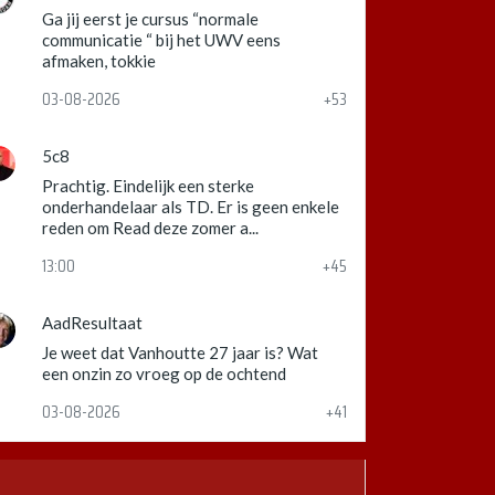
Ga jij eerst je cursus “normale
communicatie “ bij het UWV eens
afmaken, tokkie
03-08-2026
+53
5c8
Prachtig. Eindelijk een sterke
onderhandelaar als TD. Er is geen enkele
reden om Read deze zomer a...
13:00
+45
AadResultaat
Je weet dat Vanhoutte 27 jaar is? Wat
een onzin zo vroeg op de ochtend
03-08-2026
+41