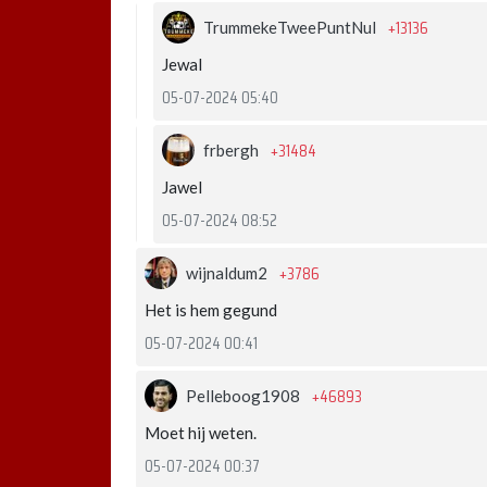
+13136
TrummekeTweePuntNul
Jewal
05-07-2024 05:40
+31484
frbergh
Jawel
05-07-2024 08:52
+3786
wijnaldum2
Het is hem gegund
05-07-2024 00:41
+46893
Pelleboog1908
Moet hij weten.
05-07-2024 00:37