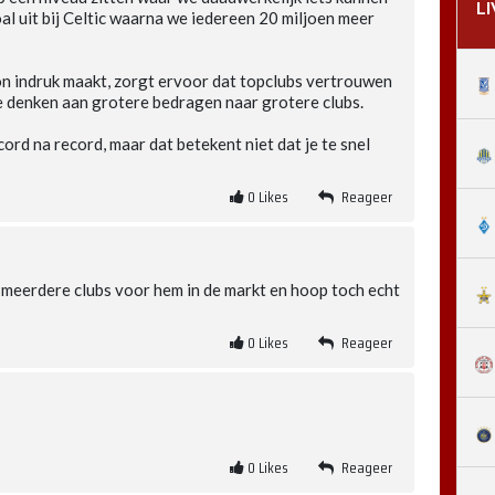
L
al uit bij Celtic waarna we iedereen 20 miljoen meer
ton indruk maakt, zorgt ervoor dat topclubs vertrouwen
 je denken aan grotere bedragen naar grotere clubs.
cord na record, maar dat betekent niet dat je te snel
0
Likes
Reageer
n meerdere clubs voor hem in de markt en hoop toch echt
0
Likes
Reageer
0
Likes
Reageer