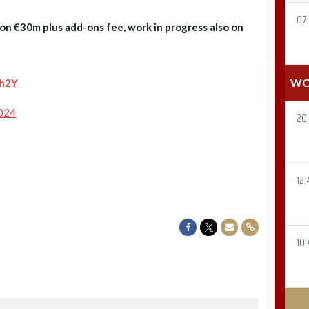
07
n €30m plus add-ons fee, work in progress also on
WO
Ch2Y
2024
20
12:
Delen op Facebook
Delen op Twitter
Delen via Mail
Delen via link
10: