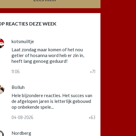
OP REACTIES DEZE WEEK
kotsmuiltje
Laat zondag maar komen of het nou
getier of hosanna word heb er zin in,
heeft lang genoeg geduurd!
11:06
+71
Bolluh
Hele bijzondere reacties. Het succes van
de afgelopen jaren is letterlijk gebouwd
op onbekende spele...
04-08-2026
+63
Nordberg