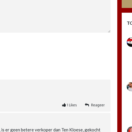
T
1
Likes
Reageer
, is er geen betere verkoper dan Ten Kloese, gekocht