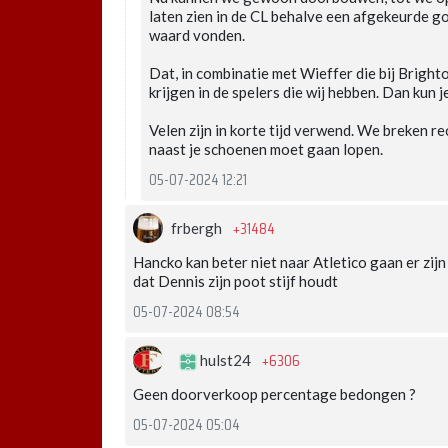
laten zien in de CL behalve een afgekeurde go
waard vonden.
Dat, in combinatie met Wieffer die bij Brigh
krijgen in de spelers die wij hebben. Dan kun
Velen zijn in korte tijd verwend. We breken re
naast je schoenen moet gaan lopen.
05-07-2024 12:21
+31484
frbergh
Hancko kan beter niet naar Atletico gaan er zij
dat Dennis zijn poot stijf houdt
05-07-2024 08:54
+6306
hulst24
Geen doorverkoop percentage bedongen ?
05-07-2024 05:04