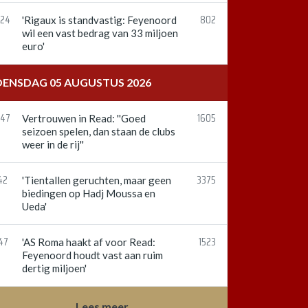
:24
802
'Rigaux is standvastig: Feyenoord
wil een vast bedrag van 33 miljoen
euro'
ENSDAG 05 AUGUSTUS 2026
:47
1605
Vertrouwen in Read: ''Goed
seizoen spelen, dan staan de clubs
weer in de rij''
42
3375
'Tientallen geruchten, maar geen
biedingen op Hadj Moussa en
Ueda'
47
1523
'AS Roma haakt af voor Read:
Feyenoord houdt vast aan ruim
dertig miljoen'
Lees meer