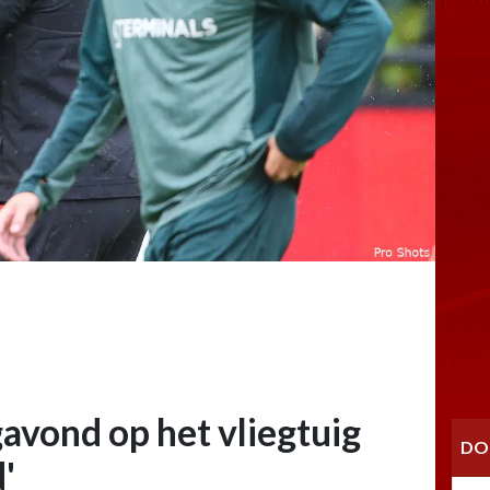
avond op het vliegtuig
DO
'