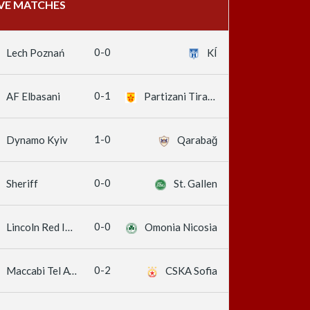
IVE MATCHES
0-0
Lech Poznań
KÍ
0-1
AF Elbasani
Partizani Tirana
1-0
Dynamo Kyiv
Qarabağ
0-0
Sheriff
St. Gallen
0-0
Lincoln Red Imps
Omonia Nicosia
0-2
Maccabi Tel Aviv
CSKA Sofia