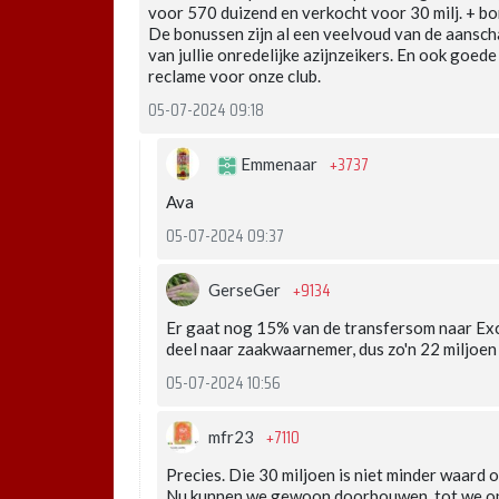
voor 570 duizend en verkocht voor 30 milj. + b
De bonussen zijn al een veelvoud van de aanschaf.
van jullie onredelijke azijnzeikers. En ook goede
reclame voor onze club.
05-07-2024 09:18
+3737
Emmenaar
Ava
05-07-2024 09:37
+9134
GerseGer
Er gaat nog 15% van de transfersom naar Exc
deel naar zaakwaarnemer, dus zo'n 22 miljoen
05-07-2024 10:56
+7110
mfr23
Precies. Die 30 miljoen is niet minder waard 
Nu kunnen we gewoon doorbouwen, tot we op 