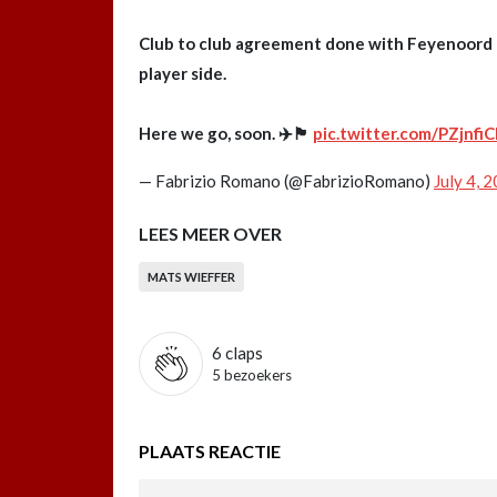
Club to club agreement done with Feyenoord o
player side.
Here we go, soon. ✈️🏴󠁧󠁢󠁥󠁮󠁧󠁿
pic.twitter.com/PZjnfi
— Fabrizio Romano (@FabrizioRomano)
July 4, 
LEES MEER OVER
MATS WIEFFER
6
claps
5 bezoekers
PLAATS REACTIE