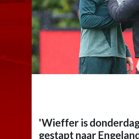
'Wieffer is donderdag
gestapt naar Engeland