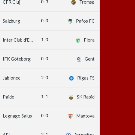
0-3
CFR Cluj
Tromsø
0-0
Salzburg
Pafos FC
1-0
Inter Club d'Escaldes
Flora
0-0
IFK Göteborg
Gent
2-0
Jablonec
Rīgas FS
1-1
Paide
SK Rapid
0-0
Legnago Salus
Mantova
2-1
AEL
Atromitos