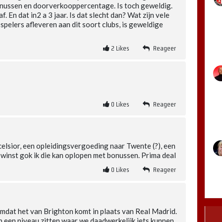
onussen en doorverkooppercentage. Is toch geweldig.
 En dat in2 a 3 jaar. Is dat slecht dan? Wat zijn vele
 spelers afleveren aan dit soort clubs, is geweldige
2
Likes
Reageer
0
Likes
Reageer
elsior, een opleidingsvergoeding naar Twente (?), een
 winst gok ik die kan oplopen met bonussen. Prima deal
0
Likes
Reageer
omdat het van Brighton komt in plaats van Real Madrid.
een niveau zitten waar we daadwerkelijk iets kunnen