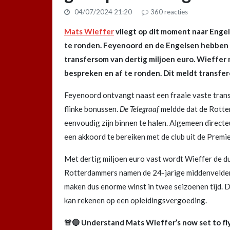
04/07/2024 21:20
360
reacties
Mats Wieffer
vliegt op dit moment naar Engel
te ronden. Feyenoord en de Engelsen hebben
transfersom van dertig miljoen euro. Wieffer 
bespreken en af te ronden. Dit meldt transfe
Feyenoord ontvangt naast een fraaie vaste tran
flinke bonussen.
De Telegraaf
meldde dat de Rotte
eenvoudig zijn binnen te halen. Algemeen direct
een akkoord te bereiken met de club uit de Premi
Met dertig miljoen euro vast wordt Wieffer de du
Rotterdammers namen de 24-jarige middenvelder
maken dus enorme winst in twee seizoenen tijd. 
kan rekenen op een opleidingsvergoeding.
🚨🔵 Understand Mats Wieffer’s now set to fly