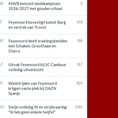
:46
0
KNVB beloont landskampioen
2026/2027 met gouden schaal
21
459
Feyenoord bevestigt komst Barg
en vertrek van Troost
00
186
Feyenoord deelt trainingsbeelden
met Schaken, Grootfaam en
Diarra
57
367
Uitvak Feyenoord bij SC Cambuur
volledig uitverkocht
25
824
Wedstrijden van Feyenoord
krijgen vaste plek bij DAZN
Spanje
:43
2365
Steijn volledig fit en strijdvaardig:
''Ik heb geen enkele twijfel''