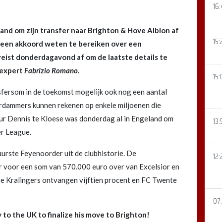
16
and om zijn transfer naar Brighton & Hove Albion af
15:
 een akkoord weten te bereiken over een
reist donderdagavond af om de laatste details te
rexpert
Fabrizio Romano.
15:
sfersom in de toekomst mogelijk ook nog een aantal
rdammers kunnen rekenen op enkele miljoenen die
eur Dennis te Kloese was donderdag al in Engeland om
13:
er League.
urste Feyenoorder uit de clubhistorie. De
12:
 voor een som van 570.000 euro over van Excelsior en
De Kralingers ontvangen vijftien procent en FC Twente
07
 to the UK to finalize his move to Brighton!