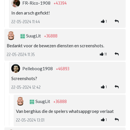
+43394
FR-Rico-1908
In den arsch gefickt!
1
22-05-2024 11:44
+36888
SuugLit
Bedankt voor de bewezen diensten en screenshots.
11
22-05-2024 11:35
+46893
Pelleboog1908
Screenshots?
1
22-05-2024 12:42
+36888
SuugLit
Van berghius die de spelers whatsappgroep verlaat
1
22-05-2024 13:01