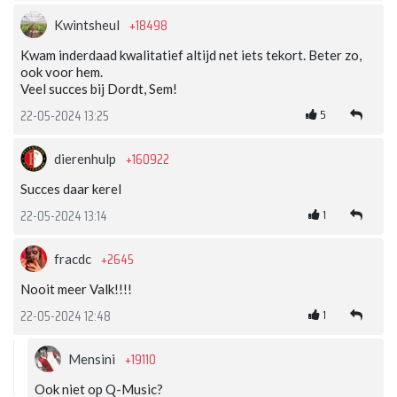
+18498
Kwintsheul
Kwam inderdaad kwalitatief altijd net iets tekort. Beter zo,
ook voor hem.
Veel succes bij Dordt, Sem!
5
22-05-2024 13:25
+160922
dierenhulp
Succes daar kerel
1
22-05-2024 13:14
+2645
fracdc
Nooit meer Valk!!!!
1
22-05-2024 12:48
+19110
Mensini
Ook niet op Q-Music?