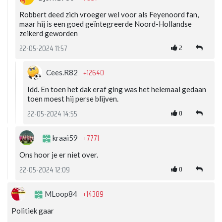
Robbert deed zich vroeger wel voor als Feyenoord fan,
maar hij is een goed geïntegreerde Noord-Hollandse
zeikerd geworden
2
22-05-2024 11:57
+12640
Cees.R82
Idd. En toen het dak eraf ging was het helemaal gedaan
toen moest hij perse blijven.
0
22-05-2024 14:55
+7771
kraai59
Ons hoor je er niet over.
0
22-05-2024 12:09
+14389
MLoop84
Politiek gaar