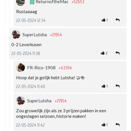
+52653
ReturnoftheMac
Rustaaaag
1
22-05-2024 12:34
+21954
SuperLutsha
0-2 Leverkusen
2
22-05-2024 11:38
+43394
FR-Rico-1908
Hoop dat je gelijk hebt Lutsha! 🤝🍻
1
22-05-2024 11:40
+21954
SuperLutsha
Zou gruwelijk zijn als ze 3 prijzen pakken in een
ongeslagen seizoen, historie maken!
1
22-05-2024 11:42