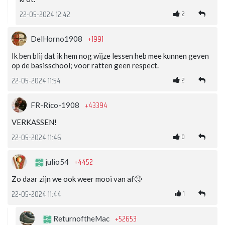
2
22-05-2024 12:42
+1991
DelHorno1908
Ik ben blij dat ik hem nog wijze lessen heb mee kunnen geven
op de basisschool; voor ratten geen respect.
2
22-05-2024 11:54
+43394
FR-Rico-1908
VERKASSEN!
0
22-05-2024 11:46
+4452
julio54
Zo daar zijn we ook weer mooi van af🙄
1
22-05-2024 11:44
+52653
ReturnoftheMac