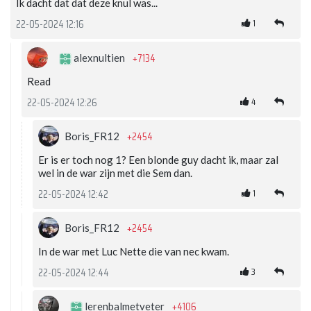
Ik dacht dat dat deze knul was...
1
22-05-2024 12:16
+7134
alexnultien
Read
4
22-05-2024 12:26
+2454
Boris_FR12
Er is er toch nog 1? Een blonde guy dacht ik, maar zal
wel in de war zijn met die Sem dan.
1
22-05-2024 12:42
+2454
Boris_FR12
In de war met Luc Nette die van nec kwam.
3
22-05-2024 12:44
+4106
lerenbalmetveter