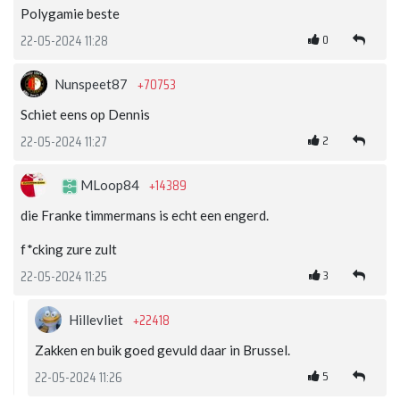
Polygamie beste
0
22-05-2024 11:28
+70753
Nunspeet87
Schiet eens op Dennis
2
22-05-2024 11:27
+14389
MLoop84
die Franke timmermans is echt een engerd.
f*cking zure zult
3
22-05-2024 11:25
+22418
Hillevliet
Zakken en buik goed gevuld daar in Brussel.
5
22-05-2024 11:26