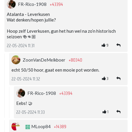
+43394
FR-Rico-1908
Atalanta - Leverkusen
Wat denken/hopen jullie?
Hoop zelf Leverkusen, gun het hun wel na zo’n historisch
seizoen 🍻👊🏼
9
22-05-2024 11:31
+80340
ZoonVanDeMelkboer
echt 50/50 hoor, gaat een mooie pot worden.
3
22-05-2024 11:32
+43394
FR-Rico-1908
Eebs! 🤝
1
22-05-2024 11:33
+14389
MLoop84