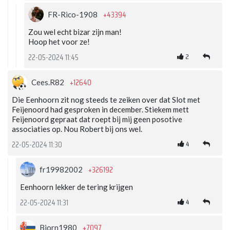
+43394
FR-Rico-1908
Zou wel echt bizar zijn man!
Hoop het voor ze!
2
22-05-2024 11:45
+12640
Cees.R82
Die Eenhoorn zit nog steeds te zeiken over dat Slot met
Feijenoord had gesproken in december. Stiekem mett
Feijenoord gepraat dat roept bij mij geen posotive
associaties op. Nou Robert bij ons wel.
4
22-05-2024 11:30
+326192
fr19982002
Eenhoorn lekker de tering krijgen
4
22-05-2024 11:31
+7097
Bjorn1980