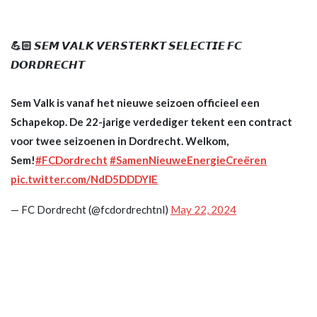
💪🏻 𝙎𝙀𝙈 𝙑𝘼𝙇𝙆 𝙑𝙀𝙍𝙎𝙏𝙀𝙍𝙆𝙏 𝙎𝙀𝙇𝙀𝘾𝙏𝙄𝙀 𝙁𝘾
𝘿𝙊𝙍𝘿𝙍𝙀𝘾𝙃𝙏
Sem Valk is vanaf het nieuwe seizoen officieel een
Schapekop. De 22-jarige verdediger tekent een contract
voor twee seizoenen in Dordrecht. Welkom,
Sem!
#FCDordrecht
#SamenNieuweEnergieCreëren
pic.twitter.com/NdD5DDDYIE
— FC Dordrecht (@fcdordrechtnl)
May 22, 2024