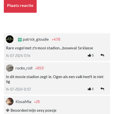
Plaats reactie
+4178
patrick_gloudie
Rare vogel met z'n mooi stadion....bouwval 1e klasse
0
14-07-2024 13:14
+8931
rockn_roll
In dit mooie stadion zegt ie. Ogen als een valk heeft ie niet
iig
0
14-07-2024 12:07
+28
KissaMia
🍓 Beoordeel mijn sexy poesje