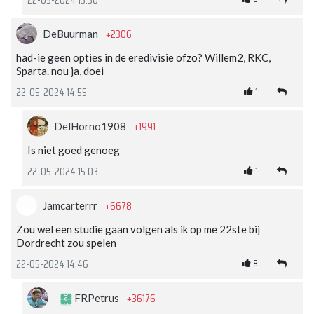
+2306
DeBuurman
had-ie geen opties in de eredivisie ofzo? Willem2, RKC,
Sparta. nou ja, doei
1
22-05-2024 14:55
+1991
DelHorno1908
Is niet goed genoeg
1
22-05-2024 15:03
+6678
Jamcarterrr
Zou wel een studie gaan volgen als ik op me 22ste bij
Dordrecht zou spelen
8
22-05-2024 14:46
+36176
FRPetrus