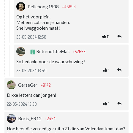
+46893
Pelleboog1908
Op het voorplein.
Met een cobra in je handen.
Snel weggooien maat!
11
22-05-2024 12:58
+52653
ReturnoftheMac
So bedankt voor de waarschuwing !
1
22-05-2024 13:49
+9142
GerseGer
Dikke letters dan jongen!
1
22-05-2024 12:28
+2454
Boris_FR12
Hoe heet die verdediger uit o21 die van Volendam komt dan?