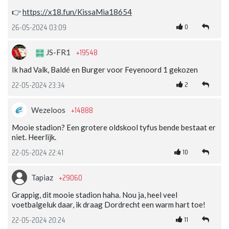
👉
https://x18.fun/KissaMia18654
0
26-05-2024 03:09
+19548
JS-FR1
Ik had Valk, Baldé en Burger voor Feyenoord 1 gekozen
2
22-05-2024 23:34
+14888
Wezeloos
Mooie stadion? Een grotere oldskool tyfus bende bestaat er
niet. Heerlijk.
10
22-05-2024 22:41
+29060
Tapiaz
Grappig, dit mooie stadion haha. Nou ja, heel veel
voetbalgeluk daar, ik draag Dordrecht een warm hart toe!
11
22-05-2024 20:24