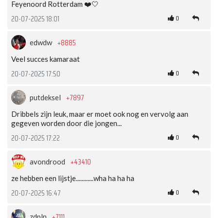
Feyenoord Rotterdam ❤️🤍
0
20-07-2025 18:01
+8885
edwdw
Veel succes kamaraat
0
20-07-2025 17:50
+7897
putdeksel
Dribbels zijn leuk, maar er moet ook nog en vervolg aan
gegeven worden door die jongen...
0
20-07-2025 17:22
+43410
avondrood
ze hebben een lijstje............wha ha ha ha
0
20-07-2025 16:47
+7111
zdpln