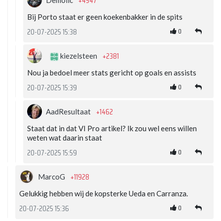
+4547
Bij Porto staat er geen koekenbakker in de spits
0
20-07-2025 15:38
+2381
kiezelsteen
Nou ja bedoel meer stats gericht op goals en assists
0
20-07-2025 15:39
+1462
AadResultaat
Staat dat in dat VI Pro artikel? Ik zou wel eens willen
weten wat daarin staat
0
20-07-2025 15:59
+11928
MarcoG
Gelukkig hebben wij de kopsterke Ueda en Carranza.
0
20-07-2025 15:36