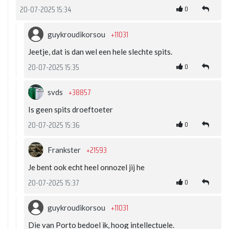
0
20-07-2025 15:34
+11031
guykroudikorsou
Jeetje, dat is dan wel een hele slechte spits.
0
20-07-2025 15:35
+38857
svds
Is geen spits droeftoeter
0
20-07-2025 15:36
+21593
Frankster
Je bent ook echt heel onnozel jij he
0
20-07-2025 15:37
+11031
guykroudikorsou
Die van Porto bedoel ik, hoog intellectuele.