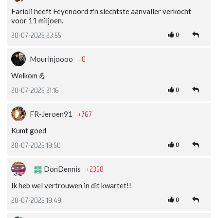
Farioli heeft Feyenoord z'n slechtste aanvaller verkocht
voor 11 miljoen.
0
20-07-2025 23:55
+0
Mourinjoooo
Welkom 💪
0
20-07-2025 21:16
+767
FR-Jeroen91
Kumt goed
0
20-07-2025 19:50
+2358
DonDennis
Ik heb wel vertrouwen in dit kwartet!!
0
20-07-2025 19:49