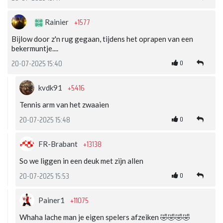
+1577
Rainier
Bijlow door z'n rug gegaan, tijdens het oprapen van een
bekermuntje....
0
20-07-2025 15:40
+5416
kvdk91
Tennis arm van het zwaaien
0
20-07-2025 15:48
+13138
FR-Brabant
So we liggen in een deuk met zijn allen
0
20-07-2025 15:53
+11075
Painer1
Whaha lache man je eigen spelers afzeiken 🤣🤣🤣🤣