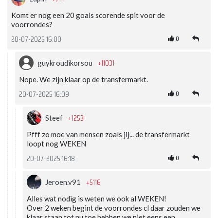
Komt er nog een 20 goals scorende spit voor de
voorrondes?
0
20-07-2025 16:00
+11031
guykroudikorsou
Nope. We zijn klaar op de transfermarkt.
0
20-07-2025 16:09
+1253
Steef
Pfff zo moe van mensen zoals jij... de transfermarkt
loopt nog WEKEN
0
20-07-2025 16:18
+5116
Jeroen.v91
Alles wat nodig is weten we ook al WEKEN!
Over 2 weken begint de voorrondes cl daar zouden we
klaar staan tot nu toe hebben we niet eens een