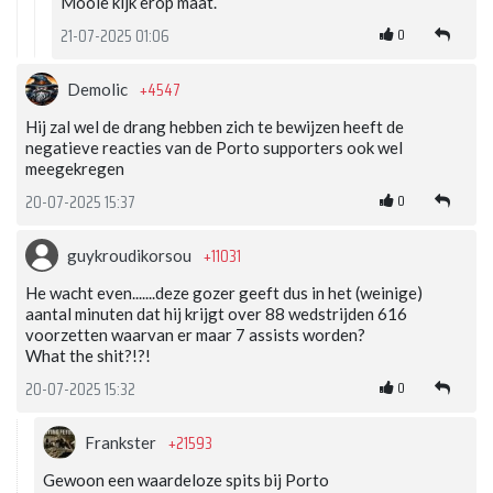
Mooie kijk erop maat.
0
21-07-2025 01:06
+4547
Demolic
Hij zal wel de drang hebben zich te bewijzen heeft de
negatieve reacties van de Porto supporters ook wel
meegekregen
0
20-07-2025 15:37
+11031
guykroudikorsou
He wacht even.......deze gozer geeft dus in het (weinige)
aantal minuten dat hij krijgt over 88 wedstrijden 616
voorzetten waarvan er maar 7 assists worden?
What the shit?!?!
0
20-07-2025 15:32
+21593
Frankster
Gewoon een waardeloze spits bij Porto