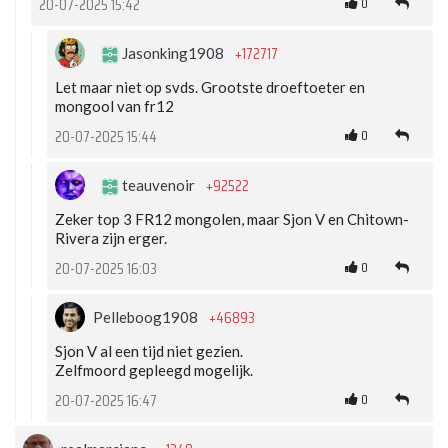
0
20-07-2025 15:42
+172717
Jasonking1908
Let maar niet op svds. Grootste droeftoeter en
mongool van fr12
0
20-07-2025 15:44
+92522
teauvenoir
Zeker top 3 FR12 mongolen, maar Sjon V en Chitown-
Rivera zijn erger.
0
20-07-2025 16:03
+46893
Pelleboog1908
Sjon V al een tijd niet gezien.
Zelfmoord gepleegd mogelijk.
0
20-07-2025 16:47