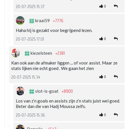
0
20-07-2025 15:37
+7776
kraai59
Haha hij is gezakt voor begrijpend lezen.
0
20-07-2025 17:01
+2381
kiezelsteen
Kan ook aan de afmaker liggen ... of voor assist. Maar ze
stats lijken nie echt goed . We gaan het zien
0
20-07-2025 15:34
+8900
slot-is-goat
Los van z’n goals en assists zijn z’n stats juist wel goed.
Beter dan die van Hadj Moussa zelfs.
0
20-07-2025 15:36
Demolic