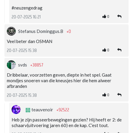
#neuzengedrag
0
20-07-2025 16:21
+0
Stefanus Dominggus.B
Veel beter dan OSMAN
0
20-07-2025 15:38
+38857
svds
Dribbelaar, voorzetten geven, diepte in het spel. Gaat
mondjes snoeren van die kneusjes hier die hem alweer
afbranden
0
20-07-2025 15:38
+92522
teauvenoir
Heb je zijn passeerbewegingen gezien? Hij heeft er 2: de
schaarv(uitvoering jaren 60) en de kap. C’est tout.