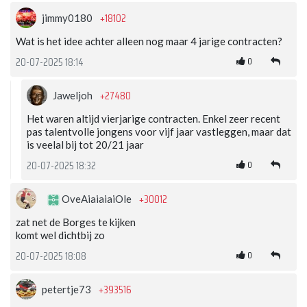
+18102
jimmy0180
Wat is het idee achter alleen nog maar 4 jarige contracten?
0
20-07-2025 18:14
+27480
Jaweljoh
Het waren altijd vierjarige contracten. Enkel zeer recent
pas talentvolle jongens voor vijf jaar vastleggen, maar dat
is veelal bij tot 20/21 jaar
0
20-07-2025 18:32
+30012
OveAiaiaiaiOle
zat net de Borges te kijken
komt wel dichtbij zo
0
20-07-2025 18:08
+393516
petertje73