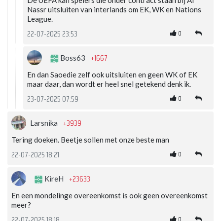
De UEFA kan spelers die onder contract staan bij Al
Nassr uitsluiten van interlands om EK, WK en Nations
League.
0
22-07-2025 23:53
+1667
Boss63
En dan Saoedie zelf ook uitsluiten en geen WK of EK
maar daar, dan wordt er heel snel getekend denk ik.
0
23-07-2025 07:59
+3939
Larsnika
Tering doeken. Beetje sollen met onze beste man
0
22-07-2025 18:21
+23633
KireH
En een mondelinge overeenkomst is ook geen overeenkomst
meer?
0
22-07-2025 18:18