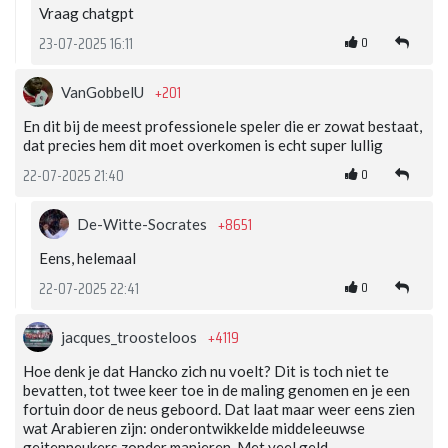
Vraag chatgpt
0
23-07-2025 16:11
+201
VanGobbelU
En dit bij de meest professionele speler die er zowat bestaat,
dat precies hem dit moet overkomen is echt super lullig
0
22-07-2025 21:40
+8651
De-Witte-Socrates
Eens, helemaal
0
22-07-2025 22:41
+4119
jacques_troosteloos
Hoe denk je dat Hancko zich nu voelt? Dit is toch niet te
bevatten, tot twee keer toe in de maling genomen en je een
fortuin door de neus geboord. Dat laat maar weer eens zien
wat Arabieren zijn: onderontwikkelde middeleeuwse
geitenneukers zonder manieren. Met veel geld.