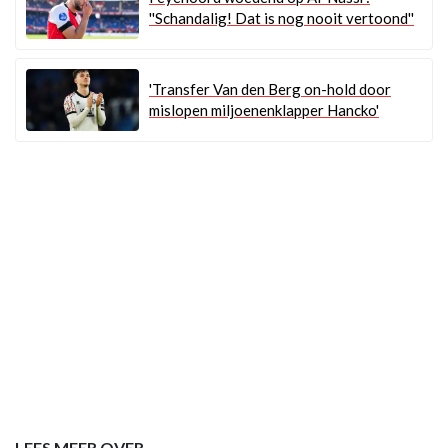
''Schandalig! Dat is nog nooit vertoond''
'Transfer Van den Berg on-hold door
mislopen miljoenenklapper Hancko'
LEES MEER OVER