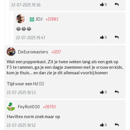
0
22-07-2025 19:36
+22883
JDJ
😂😂😂
0
22-07-2025 19:47
+1207
DeEuromasters
Wat een poppenkast. Zit je twee weken lang als een gek op
F5 te rammen, ga je een dagje zwemmen met je vrouw en kids,
kom je thuis… en dan zie je dit allemaal voorbij komen
Tijd voor een HJ ✌🏻
0
22-07-2025 18:53
+28793
FeyRot010
Haviltex norm zoek maar op
0
22-07-2025 18:52