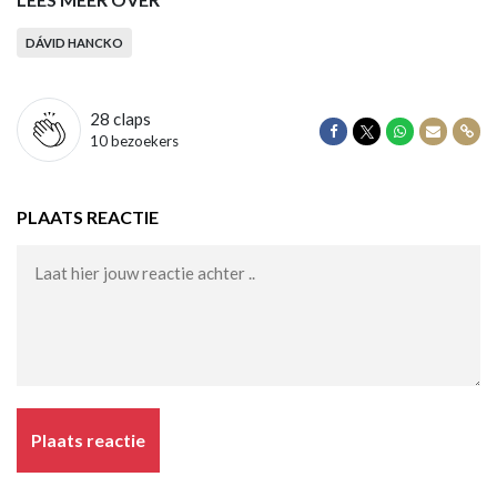
DÁVID HANCKO
28
claps
Delen op Facebook
Delen op Twitter
Delen op Wha
Delen vi
Dele
10 bezoekers
PLAATS REACTIE
Plaats reactie