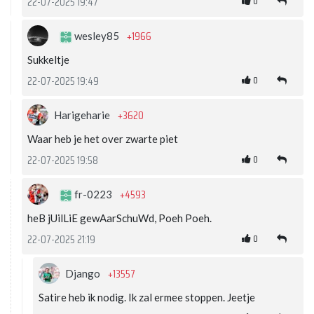
0
22-07-2025 19:47
+1966
wesley85
Sukkeltje
0
22-07-2025 19:49
+3620
Harigeharie
Waar heb je het over zwarte piet
0
22-07-2025 19:58
+4593
fr-0223
heB jUilLiE gewAarSchuWd, Poeh Poeh.
0
22-07-2025 21:19
+13557
Django
Satire heb ik nodig. Ik zal ermee stoppen. Jeetje