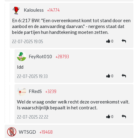
+14774
Kalouless
En 6:217 BW: "Een overeenkomst komt tot stand door een
aanbod en de aanvaarding daarvan." - nergens staat dat
beide partijen hun handtekening moeten zetten.
0
22-07-2025 19:05
+28793
FeyRot010
Idd
0
22-07-2025 19:33
+3239
FRedS
Wel de vraag onder welk recht deze overeenkomst valt.
Is waarschijnlijk bepaalt in het contract.
0
22-07-2025 22:22
+19468
WTSGD