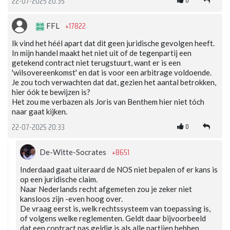
0
22-07-2025 20:35
+17822
FFL
Ik vind het héél apart dat dit geen juridische gevolgen heeft.
In mijn handel maakt het niet uit of de tegenpartij een
getekend contract niet terugstuurt, want er is een
'wilsovereenkomst' en dat is voor een arbitrage voldoende.
Je zou toch verwachten dat dat, gezien het aantal betrokken,
hier óók te bewijzen is?
Het zou me verbazen als Joris van Benthem hier niet tóch
naar gaat kijken.
0
22-07-2025 20:33
+8651
De-Witte-Socrates
Inderdaad gaat uiteraard de NOS niet bepalen of er kans is
op een juridische claim.
Naar Nederlands recht afgemeten zou je zeker niet
kansloos zijn -even hoog over.
De vraag eerst is, welk rechtssysteem van toepassing is,
of volgens welke reglementen. Geldt daar bijvoorbeeld
dat een contract pas geldig is als alle partijen hebben