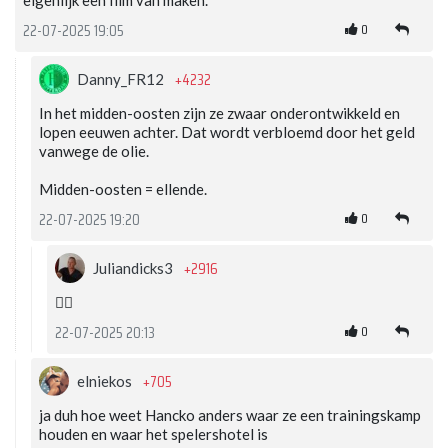
eigenlijk een film van maken.
0
22-07-2025 19:05
+4232
Danny_FR12
In het midden-oosten zijn ze zwaar onderontwikkeld en
lopen eeuwen achter. Dat wordt verbloemd door het geld
vanwege de olie.
Midden-oosten = ellende.
0
22-07-2025 19:20
+2916
Juliandicks3
👍🏻
0
22-07-2025 20:13
+705
elniekos
ja duh hoe weet Hancko anders waar ze een trainingskamp
houden en waar het spelershotel is