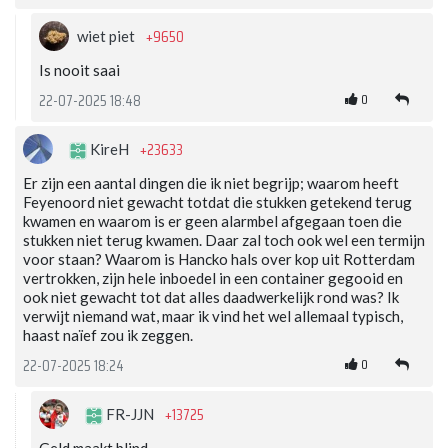
+9650
wiet piet
Is nooit saai
0
22-07-2025 18:48
+23633
KireH
Er zijn een aantal dingen die ik niet begrijp; waarom heeft
Feyenoord niet gewacht totdat die stukken getekend terug
kwamen en waarom is er geen alarmbel afgegaan toen die
stukken niet terug kwamen. Daar zal toch ook wel een termijn
voor staan? Waarom is Hancko hals over kop uit Rotterdam
vertrokken, zijn hele inboedel in een container gegooid en
ook niet gewacht tot dat alles daadwerkelijk rond was? Ik
verwijt niemand wat, maar ik vind het wel allemaal typisch,
haast naïef zou ik zeggen.
0
22-07-2025 18:24
+13725
FR-JJN