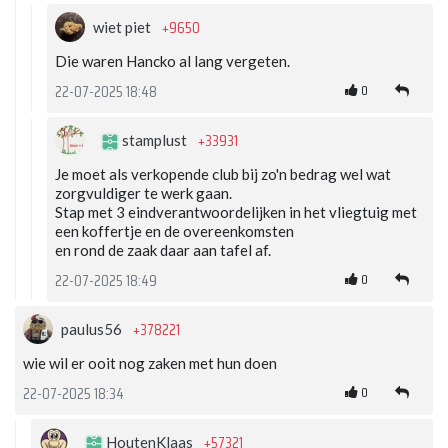
+9650
wiet piet
Die waren Hancko al lang vergeten.
0
22-07-2025 18:48
+33931
stamplust
Je moet als verkopende club bij zo'n bedrag wel wat
zorgvuldiger te werk gaan.
Stap met 3 eindverantwoordelijken in het vliegtuig met
een koffertje en de overeenkomsten
en rond de zaak daar aan tafel af.
0
22-07-2025 18:49
+378221
paulus56
wie wil er ooit nog zaken met hun doen
0
22-07-2025 18:34
+57321
HoutenKlaas