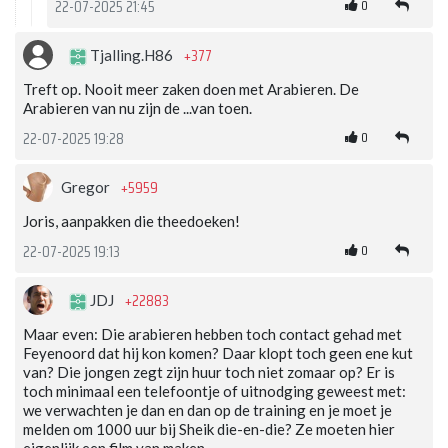
0
22-07-2025 21:45
+377
Tjalling.H86
Treft op. Nooit meer zaken doen met Arabieren. De
Arabieren van nu zijn de ...van toen.
0
22-07-2025 19:28
+5959
Gregor
Joris, aanpakken die theedoeken!
0
22-07-2025 19:13
+22883
JDJ
Maar even: Die arabieren hebben toch contact gehad met
Feyenoord dat hij kon komen? Daar klopt toch geen ene kut
van? Die jongen zegt zijn huur toch niet zomaar op? Er is
toch minimaal een telefoontje of uitnodging geweest met:
we verwachten je dan en dan op de training en je moet je
melden om 1000 uur bij Sheik die-en-die? Ze moeten hier