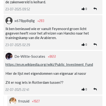
de zakenwereld is keihard.
0
23-07-2025 09:52
+283
x678pp8q8g
Ik ben benieuwd wie er vanuit Feyenoord groen licht
gegeven heeft voor het afreizen van Hancko naar het
trainingskamp van die Arabieren.
0
23-07-2025 02:29
+8651
De-Witte-Socrates
https://en.m.wikipedia.org/wiki/Public_Investment_Fund
Hier de lijst met eigendommen van eigenaar al nassr
Zit er nog iets in Rotterdam tussen??
0
22-07-2025 22:41
+1927
frnzuid