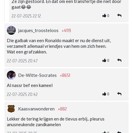
Ze zijn gestoord. En dat om een transfertje die niet door
gaat😂😂
0
22-07-2025 22:12
+4119
jacques_troosteloos
Die galbak van een Ronaldo maakt er nu de dienst uit,
verzamelt allemaal vriendjes van hem om zich heen.
Wat een grafzakken.
0
22-07-2025 20:47
+8651
De-Witte-Socrates
Al nassr bef een kameel
0
22-07-2025 20:42
+882
Kaasvanwonderen
Lekker de tering krijgen en de tievus erbij.. pleurus
anusneukende zandkamelen