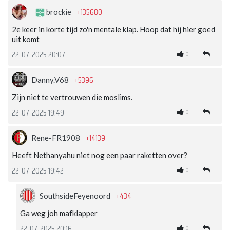
+135680
brockie
2e keer in korte tijd zo'n mentale klap. Hoop dat hij hier goed
uit komt
0
22-07-2025 20:07
+5396
Danny.V68
Zijn niet te vertrouwen die moslims.
0
22-07-2025 19:49
+14139
Rene-FR1908
Heeft Nethanyahu niet nog een paar raketten over?
0
22-07-2025 19:42
+434
SouthsideFeyenoord
Ga weg joh mafklapper
0
22-07-2025 20:16