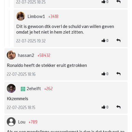
0
22-07-2025 18:25
+3418
Limbow1
Dit is gewoon dtk overl de schuld van willen geven
omdat je het niet in hem ziet zitten.
0
22-07-2025 19:32
+58432
hassan2
Ronaldo heeft de stekker eruit getrokken
0
22-07-2025 18:16
+262
2ehelft
Kkzemmels
0
22-07-2025 18:15
+789
Lou
Als er een mondelinge overeenkomst is dan is dat toch net zo