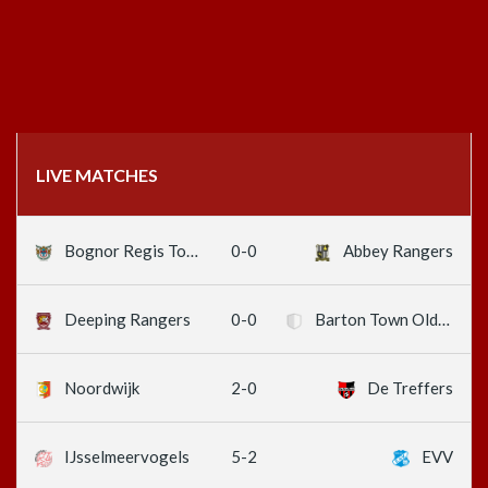
LIVE MATCHES
0-0
Bognor Regis Town
Abbey Rangers
0-0
Deeping Rangers
Barton Town Old Boys
2-0
Noordwijk
De Treffers
5-2
IJsselmeervogels
EVV