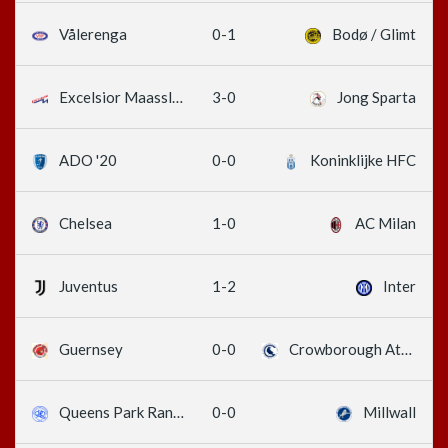
0-1
Vålerenga
Bodø / Glimt
3-0
Excelsior Maassluis
Jong Sparta
0-0
ADO '20
Koninklijke HFC
1-0
Chelsea
AC Milan
1-2
Juventus
Inter
0-0
Guernsey
Crowborough Athletic
0-0
Queens Park Rangers
Millwall