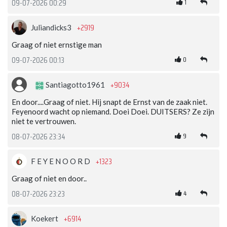
1
09-07-2026 00:29
+2919
Juliandicks3
Graag of niet ernstige man
0
09-07-2026 00:13
+9034
Santiagotto1961
En door....Graag of niet. Hij snapt de Ernst van de zaak niet.
Feyenoord wacht op niemand. Doei Doei. DUITSERS? Ze zijn
niet te vertrouwen.
9
08-07-2026 23:34
+1323
F E Y E N O O R D
Graag of niet en door..
4
08-07-2026 23:23
+6914
Koekert