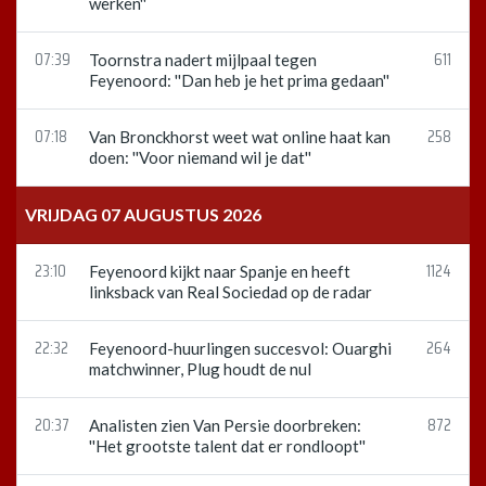
werken''
07:39
611
Toornstra nadert mijlpaal tegen
Feyenoord: ''Dan heb je het prima gedaan''
07:18
258
Van Bronckhorst weet wat online haat kan
doen: ''Voor niemand wil je dat''
VRIJDAG 07 AUGUSTUS 2026
23:10
1124
Feyenoord kijkt naar Spanje en heeft
linksback van Real Sociedad op de radar
22:32
264
Feyenoord-huurlingen succesvol: Ouarghi
matchwinner, Plug houdt de nul
20:37
872
Analisten zien Van Persie doorbreken:
''Het grootste talent dat er rondloopt''