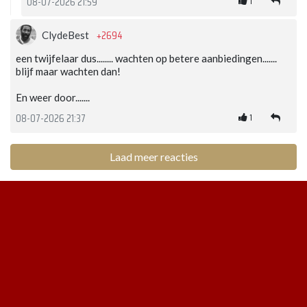
1
08-07-2026 21:59
+2694
ClydeBest
een twijfelaar dus........ wachten op betere aanbiedingen.......
blijf maar wachten dan!
En weer door.......
1
08-07-2026 21:37
Laad meer reacties