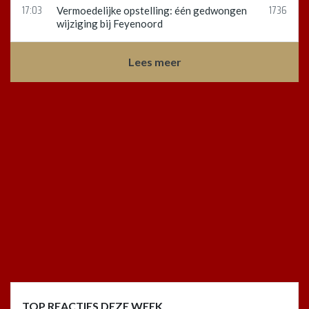
17:03
1736
Vermoedelijke opstelling: één gedwongen
wijziging bij Feyenoord
Lees meer
TOP REACTIES DEZE WEEK