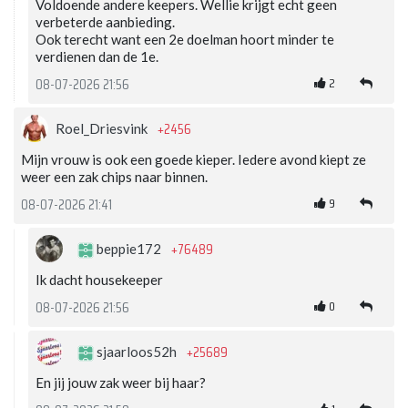
Voldoende andere keepers. Wellie krijgt echt geen
verbeterde aanbieding.
Ook terecht want een 2e doelman hoort minder te
verdienen dan de 1e.
2
08-07-2026 21:56
+2456
Roel_Driesvink
Mijn vrouw is ook een goede kieper. Iedere avond kiept ze
weer een zak chips naar binnen.
9
08-07-2026 21:41
+76489
beppie172
Ik dacht housekeeper
0
08-07-2026 21:56
+25689
sjaarloos52h
En jij jouw zak weer bij haar?