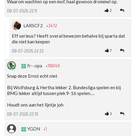
Waarom wachten op een mof, haal gewoon drommel op.
2
08-07-2026 22:11
+3472
LARSCF2
Eff serieus? Heeft overal bewezen behalve bij sparta dat
die niet kan keepen
7
08-07-2026 22:22
+118049
fr--opa
Snap deze Ernst echt niet
Bij Wolfsburg & Hertha lekker 2. Bundesliga spelen en bij
BMG lekker altijd tussen plek 9-16 spelen….
Houdt ons aan het lijntje joh
3
08-07-2026 22:10
+1
YGDN