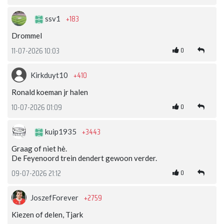
+183
ssv1
Drommel
0
11-07-2026 10:03
+410
Kirkduyt10
Ronald koeman jr halen
0
10-07-2026 01:09
+3443
kuip1935
Graag of niet hè.
De Feyenoord trein dendert gewoon verder.
0
09-07-2026 21:12
+2759
JoszefForever
Kiezen of delen, Tjark