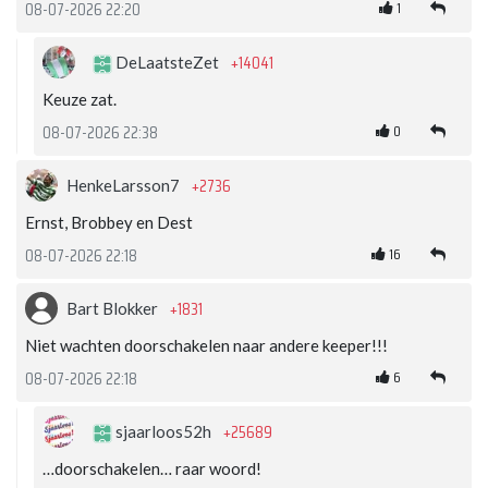
1
08-07-2026 22:20
+14041
DeLaatsteZet
Keuze zat.
0
08-07-2026 22:38
+2736
HenkeLarsson7
Ernst, Brobbey en Dest
16
08-07-2026 22:18
+1831
Bart Blokker
Niet wachten doorschakelen naar andere keeper!!!
6
08-07-2026 22:18
+25689
sjaarloos52h
…doorschakelen… raar woord!