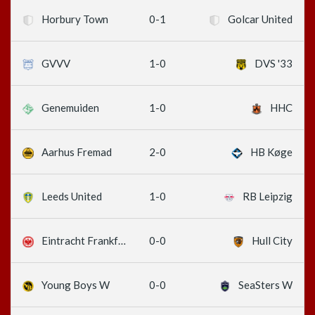
0-1
Horbury Town
Golcar United
1-0
GVVV
DVS '33
1-0
Genemuiden
HHC
2-0
Aarhus Fremad
HB Køge
1-0
Leeds United
RB Leipzig
0-0
Eintracht Frankfurt
Hull City
0-0
Young Boys W
SeaSters W