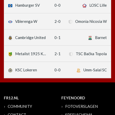
0-0
Hamburger SV
LOSC Lille
2-0
Vålerenga W
Omonia Nicosia W
0-1
Cambridge United
Barnet
2-1
Metalist 1925 Kharkiv W
TSC Bačka Topola
0-0
KSC Lokeren
Umm-Salal SC
FR12.NL
FEYENOORD
COMMUNITY
FOTOVERSLAGEN
CONTACT
SPEELSCHEMA