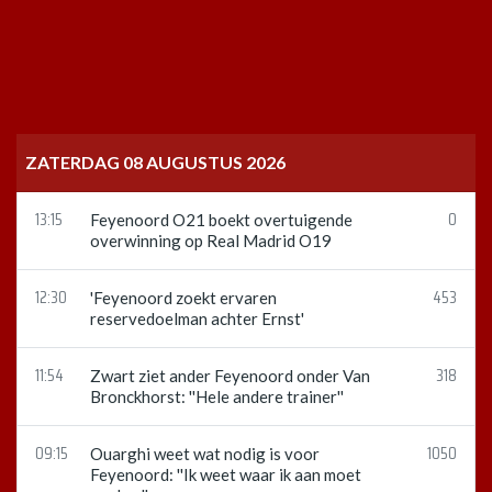
ZATERDAG 08 AUGUSTUS 2026
13:15
0
Feyenoord O21 boekt overtuigende
overwinning op Real Madrid O19
12:30
453
'Feyenoord zoekt ervaren
reservedoelman achter Ernst'
11:54
318
Zwart ziet ander Feyenoord onder Van
Bronckhorst: ''Hele andere trainer''
09:15
1050
Ouarghi weet wat nodig is voor
Feyenoord: ''Ik weet waar ik aan moet