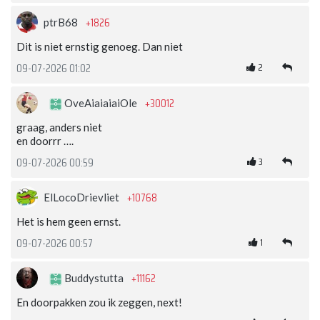
+1826
ptrB68
Dit is niet ernstig genoeg. Dan niet
2
09-07-2026 01:02
+30012
OveAiaiaiaiOle
graag, anders niet
en doorrr ….
3
09-07-2026 00:59
+10768
ElLocoDrievliet
Het is hem geen ernst.
1
09-07-2026 00:57
+11162
Buddystutta
En doorpakken zou ik zeggen, next!