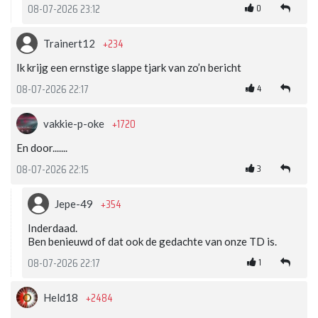
0
08-07-2026 23:12
+234
Trainert12
Ik krijg een ernstige slappe tjark van zo’n bericht
4
08-07-2026 22:17
+1720
vakkie-p-oke
En door.......
3
08-07-2026 22:15
+354
Jepe-49
Inderdaad.
Ben benieuwd of dat ook de gedachte van onze TD is.
1
08-07-2026 22:17
+2484
Held18