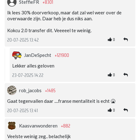
+8301
SteffieFR
Ik lees 30% doorverkoop, maar dat zal wel weer over de
overwaarde zijn. Daar heb je dus niks aan.
Kokcu 2.0 transfer dit. Veeeeel te weinig.
0
20-07-2025 13:42
+121900
JanDeSpecht
Lekker alles geloven
0
23-07-2025 14:22
+1485
rob_jacobs
Gaat tegenvallen daar ....franse mentaliteit is echt 🤮
0
20-07-2025 13:41
+882
Kaasvanwonderen
Veelste weinig zeg.. belachelijk