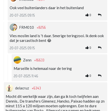
Ook veel buitenlanders daar in het buitenland
0
20-07-2025 09:15
+8256
FRM010
Vies moslim land is 't daar. Smerige teringzooi. Ik denk ook
dat je sarcastisch bent 😂
0
20-07-2025 09:15
+16633
Zenn
Marseille is helemaal naar de tering
0
20-07-2025 11:46
+6343
delacruz
Mocht dit werkelijk waar zijn, dan ga ik toch twijfelen aan
Dennis.. De transfers Gimenez, Hancko, Paixao hadden op zn
minst 115 a 120 miljoen moeten opbrengen. Een te dure
buitenspeler van Porto.. Allemaal rare namen en bedragen,