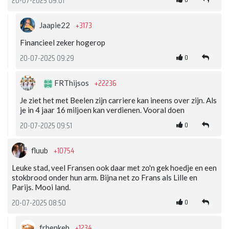
20-07-2025 09:01
+3173
Jaapie22
Financieel zeker hogerop
0
20-07-2025 09:29
+22236
FRThijsos
Je ziet het met Beelen zijn carriere kan ineens over zijn. Als
je in 4 jaar 16 miljoen kan verdienen. Vooral doen
0
20-07-2025 09:51
+10754
fluub
Leuke stad, veel Fransen ook daar met zo'n gek hoedje en een
stokbrood onder hun arm. Bijna net zo Frans als Lille en
Parijs. Mooi land.
0
20-07-2025 08:50
+1234
frhenkeb