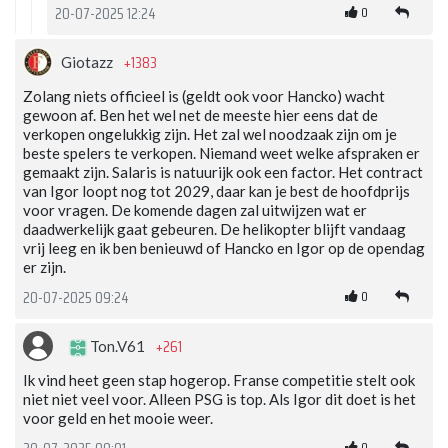
0
20-07-2025 12:24
+1383
Giotazz
Zolang niets officieel is (geldt ook voor Hancko) wacht
gewoon af. Ben het wel net de meeste hier eens dat de
verkopen ongelukkig zijn. Het zal wel noodzaak zijn om je
beste spelers te verkopen. Niemand weet welke afspraken er
gemaakt zijn. Salaris is natuurijk ook een factor. Het contract
van Igor loopt nog tot 2029, daar kan je best de hoofdprijs
voor vragen. De komende dagen zal uitwijzen wat er
daadwerkelijk gaat gebeuren. De helikopter blijft vandaag
vrij leeg en ik ben benieuwd of Hancko en Igor op de opendag
er zijn.
0
20-07-2025 09:24
+261
Ton.V61
Ik vind heet geen stap hogerop. Franse competitie stelt ook
niet niet veel voor. Alleen PSG is top. Als Igor dit doet is het
voor geld en het mooie weer.
0