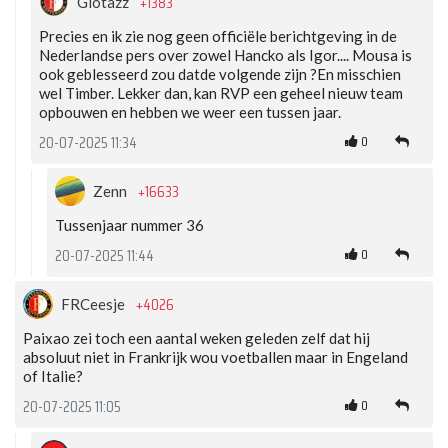
+1383
Giotazz
Precies en ik zie nog geen officiële berichtgeving in de
Nederlandse pers over zowel Hancko als Igor.... Mousa is
ook geblesseerd zou datde volgende zijn ?En misschien
wel Timber. Lekker dan, kan RVP een geheel nieuw team
opbouwen en hebben we weer een tussen jaar.
0
20-07-2025 11:34
+16633
Zenn
Tussenjaar nummer 36
0
20-07-2025 11:44
+4026
FRCeesje
Paixao zei toch een aantal weken geleden zelf dat hij
absoluut niet in Frankrijk wou voetballen maar in Engeland
of Italie?
0
20-07-2025 11:05