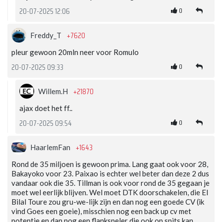
0
20-07-2025 12:06
+7620
Freddy_T
pleur gewoon 20mln neer voor Romulo
0
20-07-2025 09:33
+21870
Willem.H
ajax doet het ff..
0
20-07-2025 09:54
+1643
HaarlemFan
Rond de 35 miljoen is gewoon prima. Lang gaat ook voor 28,
Bakayoko voor 23. Paixao is echter wel beter dan deze 2 dus
vandaar ook die 35. Tillman is ook voor rond de 35 gegaan je
moet wel eerlijk blijven. Wel moet DTK doorschakelen, die El
Bilal Toure zou gru-we-lijk zijn en dan nog een goede CV (ik
vind Goes een goeie), misschien nog een back up cv met
potentie en dan nog een flankspeler die ook op spits kan