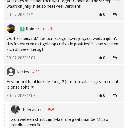
Valt alles bij elkaar toch wat tegen. Onder aan de streep is er
waarschijnlijk niet zo heel veel verdient.
0
20-07-2025 12:11
+1579
Rainier
Ooit zei iemand:"met een zak geld,win je geen wedstrijden":
dus investeren dat geld op cruisiale posities!!! : dan verdient
zich dit weer terug!
0
20-07-2025 12:07
+123
klmies
Feyenoord haal luuk de Jong. 2 jaar top salaris geven en dat
is onze spits 👊
0
20-07-2025 12:06
+3529
Telecaster
Zou wel een stunt zijn. Maar die gaat naar de MLS of
zandbak denk ik.