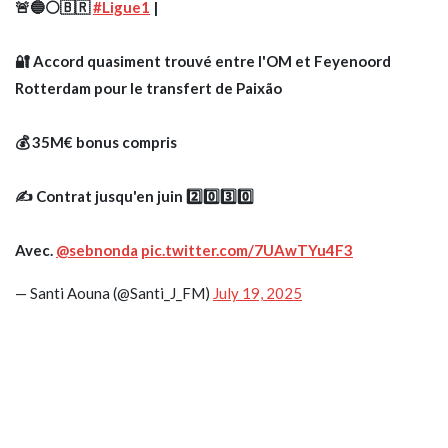
🚨🔵⚪️🇧🇷
#Ligue1
|
🔐 Accord quasiment trouvé entre l'OM et Feyenoord
Rotterdam pour le transfert de Paixão
💰 35M€ bonus compris
✍️ Contrat jusqu'en juin 2️⃣0️⃣3️⃣0️⃣
Avec.
@sebnonda
pic.twitter.com/7UAwTYu4F3
— Santi Aouna (@Santi_J_FM)
July 19, 2025