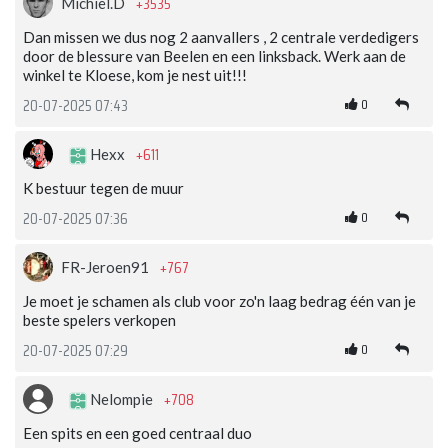
+3535
Michiel.D
Dan missen we dus nog 2 aanvallers , 2 centrale verdedigers
door de blessure van Beelen en een linksback. Werk aan de
winkel te Kloese, kom je nest uit!!!
0
20-07-2025 07:43
+611
Hexx
K bestuur tegen de muur
0
20-07-2025 07:36
+767
FR-Jeroen91
Je moet je schamen als club voor zo'n laag bedrag één van je
beste spelers verkopen
0
20-07-2025 07:29
+708
Nelompie
Een spits en een goed centraal duo