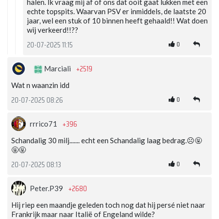
halen. Ik vraag mij af of ons dat ooit gaat lukken met een
echte topspits. Waarvan PSV er inmiddels, de laatste 20
jaar, wel een stuk of 10 binnen heeft gehaald!! Wat doen
wij verkeerd!!??
0
20-07-2025 11:15
+2519
Marciali
Wat n waanzin idd
0
20-07-2025 08:26
+396
rrrico71
Schandalig 30 milj....... echt een Schandalig laag bedrag.☹️🤬
🤬🤬
0
20-07-2025 08:13
+2680
Peter.P39
Hij riep een maandje geleden toch nog dat hij persé niet naar
Frankrijk maar naar Italië of Engeland wilde?