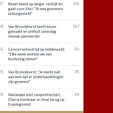
07
595
Read rekent op langer verblijf en
gaat voor titel: ''Ik was geeneens
teleurgesteld''
09
667
Van Bronckhorst heeft keuze
gemaakt en onthult zaterdag
nieuwe aanvoerder
56
124
Concurrentiestrijd op middenveld:
''Elke week moeten we een
beslissing nemen''
29
215
Van Bronckhorst: ''Je merkt niet
aan hem dat er onderhandelingen
zijn geweest''
20
319
Watanabe mist competitiestart,
Diarra inzetbaar en Smal terug op
trainingsveld