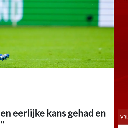
een eerlijke kans gehad en
VR
"