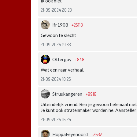
Ik ook niet
21-09-2024 20:23
+25118
lfr1908
Gewoon te slecht
21-09-2024 19:33
+848
Otterguy
Wat een raar verhaal.
21-09-2024 18:25
+9916
Struukangeren
Uiteindelijk vriend. Ben je gewoon helemaal ni
Je kunt ook stratenmaker worden he. Aansteller
21-09-2024 16:24
+2632
HoppaFeyenoord