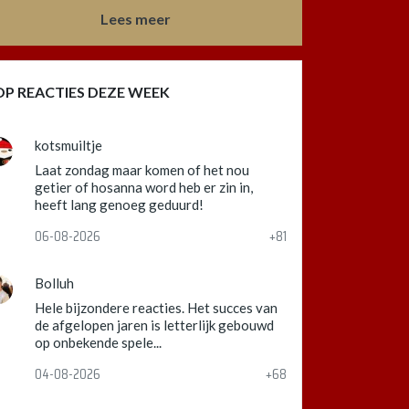
Lees meer
OP REACTIES DEZE WEEK
kotsmuiltje
Laat zondag maar komen of het nou
getier of hosanna word heb er zin in,
heeft lang genoeg geduurd!
06-08-2026
+81
Bolluh
Hele bijzondere reacties. Het succes van
de afgelopen jaren is letterlijk gebouwd
op onbekende spele...
04-08-2026
+68