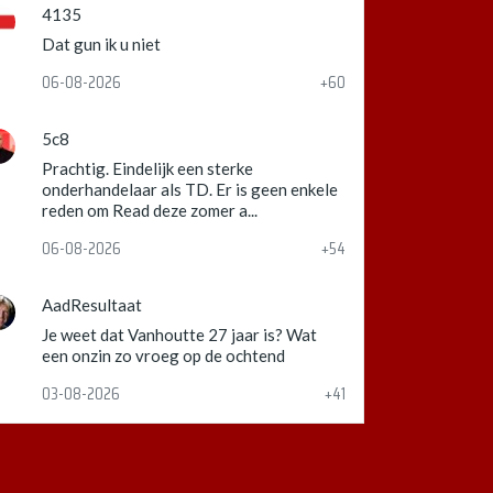
4135
Dat gun ik u niet
06-08-2026
+60
5c8
Prachtig. Eindelijk een sterke
onderhandelaar als TD. Er is geen enkele
reden om Read deze zomer a...
06-08-2026
+54
AadResultaat
Je weet dat Vanhoutte 27 jaar is? Wat
een onzin zo vroeg op de ochtend
03-08-2026
+41