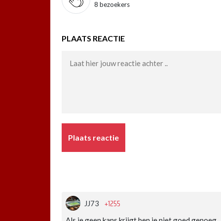
8 bezoekers
PLAATS REACTIE
Plaats reactie
+1255
JJ73
Als je geen kans krijgt ben je niet goed genoeg.