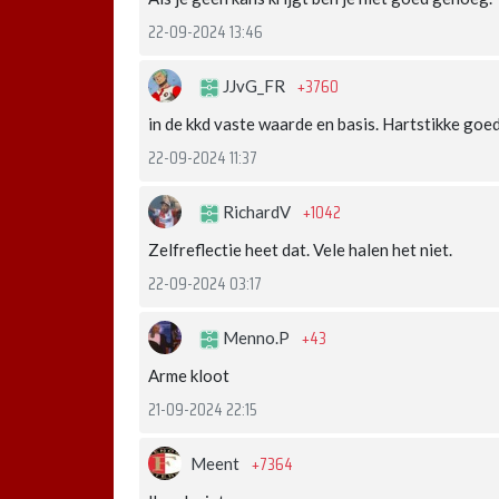
22-09-2024 13:46
+3760
JJvG_FR
in de kkd vaste waarde en basis. Hartstikke goe
22-09-2024 11:37
+1042
RichardV
Zelfreflectie heet dat. Vele halen het niet.
22-09-2024 03:17
+43
Menno.P
Arme kloot
21-09-2024 22:15
+7364
Meent