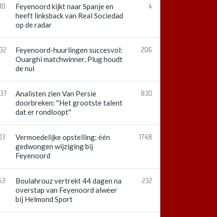
10
4
Feyenoord kijkt naar Spanje en
heeft linksback van Real Sociedad
op de radar
:32
206
Feyenoord-huurlingen succesvol:
Ouarghi matchwinner, Plug houdt
de nul
:37
830
Analisten zien Van Persie
doorbreken: ''Het grootste talent
dat er rondloopt''
03
1748
Vermoedelijke opstelling: één
gedwongen wijziging bij
Feyenoord
53
232
Boulahrouz vertrekt 44 dagen na
overstap van Feyenoord alweer
bij Helmond Sport