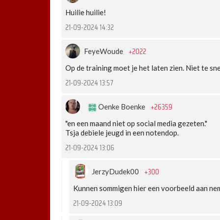
Huilie huilie!
21-09-2024 14:32
+2022
FeyeWoude
Op de training moet je het laten zien. Niet te s
21-09-2024 13:57
+26359
Oenke Boenke
"en een maand niet op social media gezeten."
Tsja debiele jeugd in een notendop.
21-09-2024 13:06
+300
JerzyDudek00
Kunnen sommigen hier een voorbeeld aan ne
21-09-2024 13:09