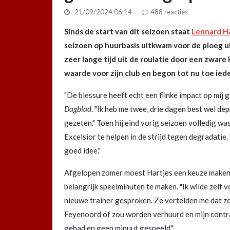
21/09/2024 06:14
488
reacties
Sinds de start van dit seizoen staat
Lennard H
seizoen op huurbasis uitkwam voor de ploeg ui
zeer lange tijd uit de roulatie door een zware 
waarde voor zijn club en begon tot nu toe iede
"De blessure heeft echt een flinke impact op mij 
Dagblad
. "Ik heb me twee, drie dagen best wel de
gezeten." Toen hij eind vorig seizoen volledig wa
Excelsior te helpen in de strijd tegen degradatie
goed idee."
Afgelopen zomer moest Hartjes een keuze maken 
belangrijk speelminuten te maken. "Ik wilde zelf 
nieuwe trainer gesproken. Ze vertelden me dat ze m
Feyenoord óf zou worden verhuurd en mijn contrac
gehad en geen minuut gespeeld."