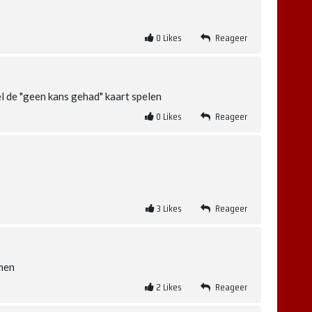
0
Likes
Reageer
nel de "geen kans gehad" kaart spelen
0
Likes
Reageer
3
Likes
Reageer
men
2
Likes
Reageer