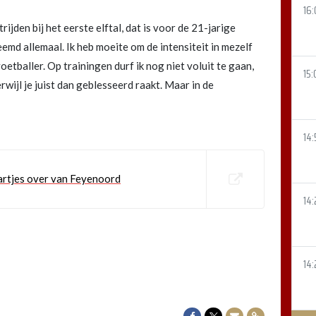
16:
den bij het eerste elftal, dat is voor de 21-jarige
emd allemaal. Ik heb moeite om de intensiteit in mezelf
etballer. Op trainingen durf ik nog niet voluit te gaan,
15:
wijl je juist dan geblesseerd raakt. Maar in de
14:
Hartjes over van Feyenoord
14:
14:
Delen op Facebook
Delen op Twitter
Delen via Mail
Delen via link