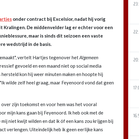
23:
artjes
onder contract bij Excelsior, nadat hij vorig
t Kralingen. De middenvelder lag er echter voor een
22
knieblessure, maar is sinds dit seizoen een vaste
re wedstrijd in de basis.
gemaakt", vertelt Hartjes tegenover het
Algemeen
20
pressief gevoeld en een maand niet op social media
s hersteld kon hij weer minuten maken en hoopte hij
. "Ik wilde zelf heel graag, maar Feyenoord vond dat geen
17:
over zijn toekomst en voor hem was het vooral
voor mijn kans gaan bij Feyenoord. Ik heb ook met de
16:
ij niet kwijt wilden en dat ik óf een kans zou krijgen bij
t verlengen. Uiteindelijk heb ik geen eerlijke kans