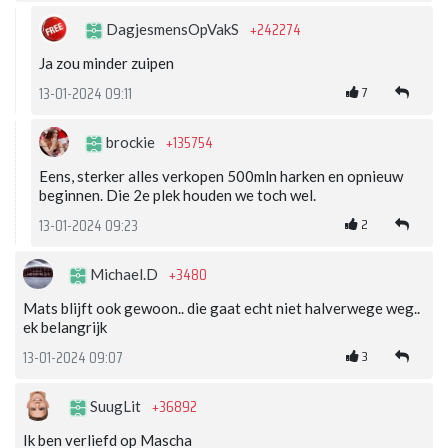
+242274
DagjesmensOpVakS
Ja zou minder zuipen
7
13-01-2024 09:11
+135754
brockie
Eens, sterker alles verkopen 500mln harken en opnieuw
beginnen. Die 2e plek houden we toch wel.
2
13-01-2024 09:23
+3480
Michael.D
Mats blijft ook gewoon.. die gaat echt niet halverwege weg..
ek belangrijk
3
13-01-2024 09:07
+36892
SuugLit
Ik ben verliefd op Mascha