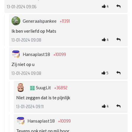
4
13-01-2024 09:06
+11391
Generaalspankee
Ik ben verliefd op Mats
4
13-01-2024 09:08
+10099
Hansaplast18
Zij niet op u
5
13-01-2024 09:08
+36892
SuugLit
Niet zeggen dat is te pijnlijk
4
13-01-2024 09:11
+10099
Hansaplast18
Tevens ook niet op mij hoor