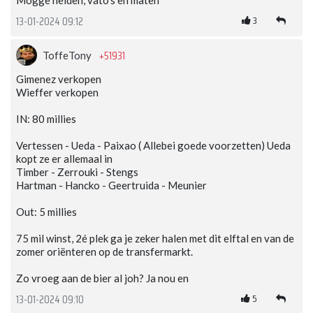
Mogge helden, vato’s en maten
3
13-01-2024 09:12
+51931
ToffeTony
Gimenez verkopen
Wieffer verkopen
IN: 80 millies
Vertessen - Ueda - Paixao ( Allebei goede voorzetten) Ueda
kopt ze er allemaal in
Timber - Zerrouki - Stengs
Hartman - Hancko - Geertruida - Meunier
Out: 5 millies
75 mil winst, 2é plek ga je zeker halen met dit elftal en van de
zomer oriënteren op de transfermarkt.
Zo vroeg aan de bier al joh? Ja nou en
5
13-01-2024 09:10