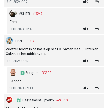
3
13-01-2024 09:21
+13247
VSNFR
Eens
0
13-01-2024 10:02
+21417
Liser
Wieffer hoort in de basis op het EK. Samen met Quinten en
Calvin op het middenveld.
5
13-01-2024 09:17
+36892
SuugLit
Kenner
2
13-01-2024 09:18
+242274
DagjesmensOpVakS