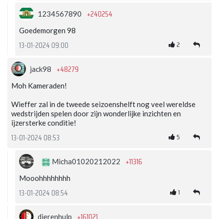
+240254
1234567890
Goedemorgen 98
2
13-01-2024 09:00
+48279
jack98
Moh Kameraden!
Wieffer zal in de tweede seizoenshelft nog veel wereldse
wedstrijden spelen door zijn wonderlijke inzichten en
ijzersterke conditie!
5
13-01-2024 08:53
+11316
Micha01020212022
Mooohhhhhhhh
1
13-01-2024 08:54
+161021
dierenhulp