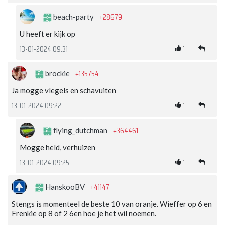
+28679
beach-party
U heeft er kijk op
1
13-01-2024 09:31
+135754
brockie
Ja mogge vlegels en schavuiten
1
13-01-2024 09:22
+364461
flying_dutchman
Mogge held, verhuizen
1
13-01-2024 09:25
+41147
HanskooBV
Stengs is momenteel de beste 10 van oranje. Wieffer op 6 en
Frenkie op 8 of 2 6en hoe je het wil noemen.