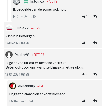
+77049
Tistogwa
Ik bedoelde van de zomer ook nog.
1
13-01-2024 09:03
+21145
Kuipje72
Zinninin in morgen!
1
13-01-2024 08:58
+207653
Paulus98
Ik ga er van uit dat er niemand vertrekt.
Beter ook voor ons, want geld maakt niet gelukkig.
5
13-01-2024 08:58
+161021
dierenhulp
Er gaat niemand en er komt niemand
1
13-01-2024 08:59