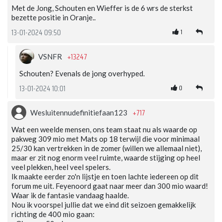
Met de Jong, Schouten en Wieffer is de 6 wrs de sterkst
bezette positie in Oranje..
1
13-01-2024 09:50
+13247
VSNFR
Schouten? Evenals de jong overhyped.
0
13-01-2024 10:01
+717
Wesluitennudefinitiefaan123
Wat een weelde mensen, ons team staat nu als waarde op
pakweg 309 mio met Mats op 18 terwijl die voor minimaal
25/30 kan vertrekken in de zomer (willen we allemaal niet),
maar er zit nog enorm veel ruimte, waarde stijging op heel
veel plekken, heel veel spelers.
Ik maakte eerder zo'n lijstje en toen lachte iedereen op dit
forum me uit. Feyenoord gaat naar meer dan 300 mio waard!
Waar ik de fantasie vandaag haalde.
Nou ik voorspel jullie dat we eind dit seizoen gemakkelijk
richting de 400 mio gaan: