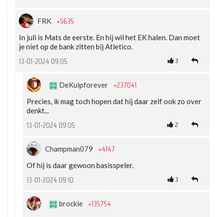
+5635
FRK
In juli is Mats de eerste. En hij wil het EK halen. Dan moet
je niet op de bank zitten bij Atletico.
3
13-01-2024 09:05
+237041
DeKuipforever
Precies, ik mag toch hopen dat hij daar zelf ook zo over
denkt...
2
13-01-2024 09:05
+4147
Champman079
Of hij is daar gewoon basisspeler.
3
13-01-2024 09:10
+135754
brockie