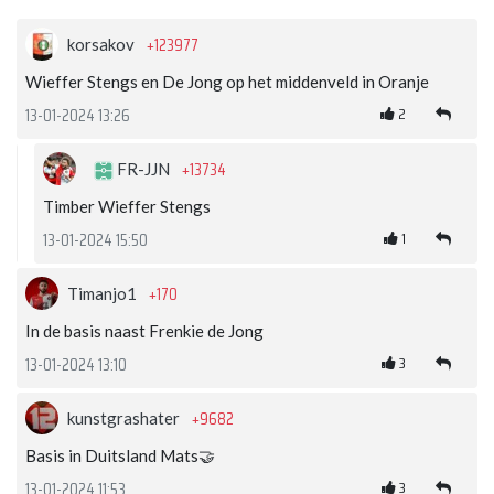
+123977
korsakov
Wieffer Stengs en De Jong op het middenveld in Oranje
2
13-01-2024 13:26
+13734
FR-JJN
Timber Wieffer Stengs
1
13-01-2024 15:50
+170
Timanjo1
In de basis naast Frenkie de Jong
3
13-01-2024 13:10
+9682
kunstgrashater
Basis in Duitsland Mats🤝
3
13-01-2024 11:53