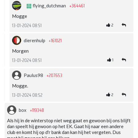
+364461
flying_dutchman
Mogge
2
13-01-2024 08:51
+161021
dierenhulp
Morgen
1
13-01-2024 08:51
+207653
Paulus98
Mogge.
2
13-01-2024 08:52
+119348
box
Als hij in de winterstop niet weg gaat en gewoon bij ons blijft
dan speelt hij gewoon op het EK. Gaat hij naar een andere
club en komt hij op d'r bank dan kan hij het vergeten. Dus