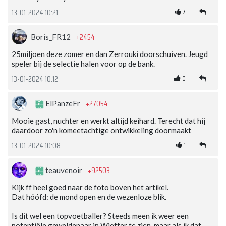
7
13-01-2024 10:21
+2454
Boris_FR12
25miljoen deze zomer en dan Zerrouki doorschuiven. Jeugd
speler bij de selectie halen voor op de bank.
0
13-01-2024 10:12
+27054
ElPanzeFr
Mooie gast, nuchter en werkt altijd keihard. Terecht dat hij
daardoor zo'n komeetachtige ontwikkeling doormaakt
1
13-01-2024 10:08
+92503
teauvenoir
Kijk ff heel goed naar de foto boven het artikel.
Dat hóófd: de mond open en de wezenloze blik.
Is dit wel een topvoetballer? Steeds meen ik weer een
potentiële geweldenaar in Wieffer te zien, maar als ik dat