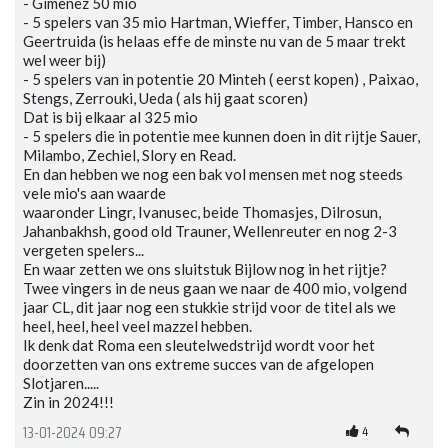
- Gimenez 50 mio
- 5 spelers van 35 mio Hartman, Wieffer, Timber, Hansco en
Geertruida (is helaas effe de minste nu van de 5 maar trekt
wel weer bij)
- 5 spelers van in potentie 20 Minteh ( eerst kopen) , Paixao,
Stengs, Zerrouki, Ueda ( als hij gaat scoren)
Dat is bij elkaar al 325 mio
- 5 spelers die in potentie mee kunnen doen in dit rijtje Sauer,
Milambo, Zechiel, Slory en Read.
En dan hebben we nog een bak vol mensen met nog steeds
vele mio's aan waarde
waaronder Lingr, Ivanusec, beide Thomasjes, Dilrosun,
Jahanbakhsh, good old Trauner, Wellenreuter en nog 2-3
vergeten spelers...
En waar zetten we ons sluitstuk Bijlow nog in het rijtje?
Twee vingers in de neus gaan we naar de 400 mio, volgend
jaar CL, dit jaar nog een stukkie strijd voor de titel als we
heel, heel, heel veel mazzel hebben.
Ik denk dat Roma een sleutelwedstrijd wordt voor het
doorzetten van ons extreme succes van de afgelopen
Slotjaren.....
Zin in 2024!!!
4
13-01-2024 09:27