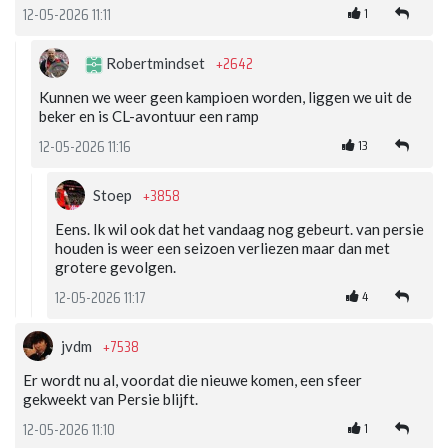
1
12-05-2026 11:11
+2642
Robertmindset
Kunnen we weer geen kampioen worden, liggen we uit de
beker en is CL-avontuur een ramp
13
12-05-2026 11:16
+3858
Stoep
Eens. Ik wil ook dat het vandaag nog gebeurt. van persie
houden is weer een seizoen verliezen maar dan met
grotere gevolgen.
4
12-05-2026 11:17
+7538
jvdm
Er wordt nu al, voordat die nieuwe komen, een sfeer
gekweekt van Persie blijft.
1
12-05-2026 11:10