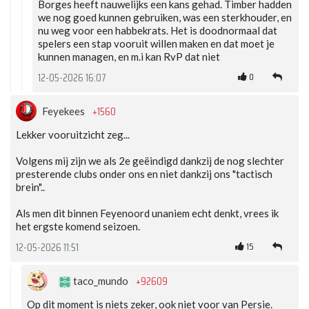
Borges heeft nauwelijks een kans gehad. Timber hadden
we nog goed kunnen gebruiken, was een sterkhouder, en
nu weg voor een habbekrats. Het is doodnormaal dat
spelers een stap vooruit willen maken en dat moet je
kunnen managen, en m.i kan RvP dat niet
0
12-05-2026 16:07
+1560
Feyekees
Lekker vooruitzicht zeg...
Volgens mij zijn we als 2e geëindigd dankzij de nog slechter
presterende clubs onder ons en niet dankzij ons "tactisch
brein"..
Als men dit binnen Feyenoord unaniem echt denkt, vrees ik
het ergste komend seizoen.
15
12-05-2026 11:51
+92609
taco_mundo
Op dit moment is niets zeker, ook niet voor van Persie.