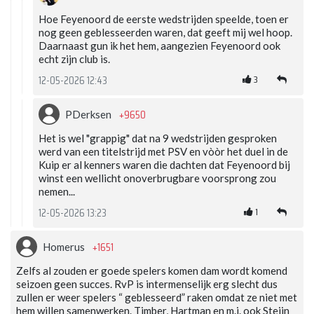
Hoe Feyenoord de eerste wedstrijden speelde, toen er
nog geen geblesseerden waren, dat geeft mij wel hoop.
Daarnaast gun ik het hem, aangezien Feyenoord ook
echt zijn club is.
3
12-05-2026 12:43
+9650
PDerksen
Het is wel "grappig" dat na 9 wedstrijden gesproken
werd van een titelstrijd met PSV en vòòr het duel in de
Kuip er al kenners waren die dachten dat Feyenoord bij
winst een wellicht onoverbrugbare voorsprong zou
nemen...
1
12-05-2026 13:23
+1651
Homerus
Zelfs al zouden er goede spelers komen dam wordt komend
seizoen geen succes. RvP is intermenselijk erg slecht dus
zullen er weer spelers “ geblesseerd” raken omdat ze niet met
hem willen samenwerken. Timber, Hartman en m.i. ook Steijn