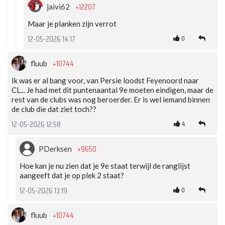
+12207
jaivi62
Maar je planken zijn verrot
0
12-05-2026 14:17
+10744
fluub
Ik was er al bang voor, van Persie loodst Feyenoord naar
CL... Je had met dit puntenaantal 9e moeten eindigen, maar de
rest van de clubs was nog beroerder. Er is wel iemand binnen
de club die dat ziet toch??
4
12-05-2026 12:58
+9650
PDerksen
Hoe kan je nu zien dat je 9e staat terwijl de ranglijst
aangeeft dat je op plek 2 staat?
0
12-05-2026 13:19
+10744
fluub