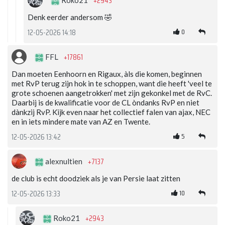
+2943
Roko21
Denk eerder andersom 🤣
0
12-05-2026 14:18
+17861
FFL
Dan moeten Eenhoorn en Rigaux, àls die komen, beginnen
met RvP terug zijn hok in te schoppen, want die heeft 'veel te
grote schoenen aangetrokken' met zijn gekonkel met de RvC.
Daarbij is de kwalificatie voor de CL òndanks RvP en niet
dànkzij RvP. Kijk even naar het collectief falen van ajax, NEC
en in iets mindere mate van AZ en Twente.
5
12-05-2026 13:42
+7137
alexnultien
de club is echt doodziek als je van Persie laat zitten
10
12-05-2026 13:33
+2943
Roko21