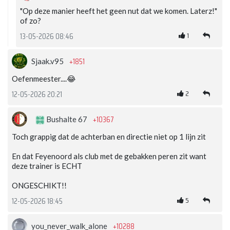
"Op deze manier heeft het geen nut dat we komen. Laterz!"
of zo?
1
13-05-2026 08:46
+1851
Sjaak.v95
Oefenmeester....😂
2
12-05-2026 20:21
+10367
Bushalte 67
Toch grappig dat de achterban en directie niet op 1 lijn zit
En dat Feyenoord als club met de gebakken peren zit want
deze trainer is ECHT
ONGESCHIKT!!
5
12-05-2026 18:45
+10288
you_never_walk_alone