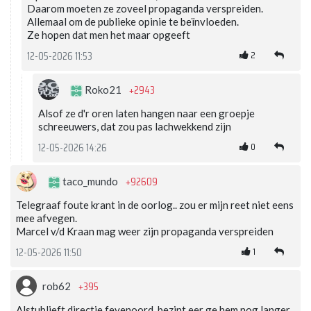
Daarom moeten ze zoveel propaganda verspreiden.
Allemaal om de publieke opinie te beïnvloeden.
Ze hopen dat men het maar opgeeft
2
12-05-2026 11:53
+2943
Roko21
Alsof ze d'r oren laten hangen naar een groepje
schreeuwers, dat zou pas lachwekkend zijn
0
12-05-2026 14:26
+92609
taco_mundo
Telegraaf foute krant in de oorlog.. zou er mijn reet niet eens
mee afvegen.
Marcel v/d Kraan mag weer zijn propaganda verspreiden
1
12-05-2026 11:50
+395
rob62
Alstublieft directie feyenoord ,bezint eer ge hem nog langer