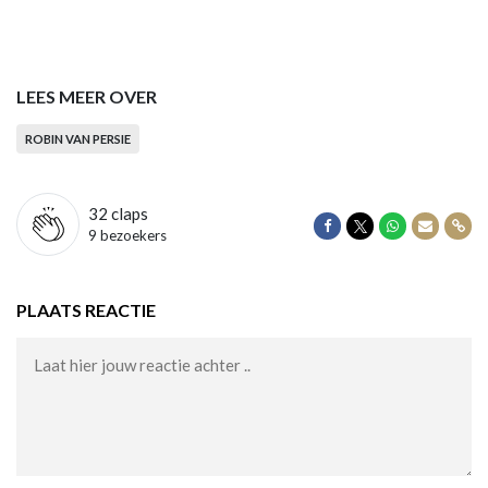
LEES MEER OVER
ROBIN VAN PERSIE
32
claps
Delen op Facebook
Delen op Twitter
Delen op Wha
Delen vi
Dele
9 bezoekers
PLAATS REACTIE