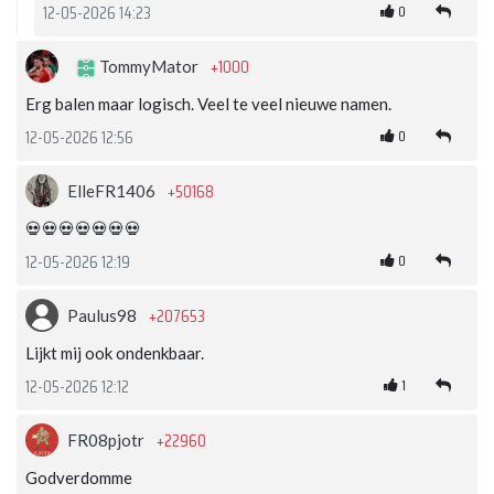
0
12-05-2026 14:23
+1000
TommyMator
Erg balen maar logisch. Veel te veel nieuwe namen.
0
12-05-2026 12:56
+50168
ElleFR1406
💀💀💀💀💀💀💀
0
12-05-2026 12:19
+207653
Paulus98
Lijkt mij ook ondenkbaar.
1
12-05-2026 12:12
+22960
FR08pjotr
Godverdomme