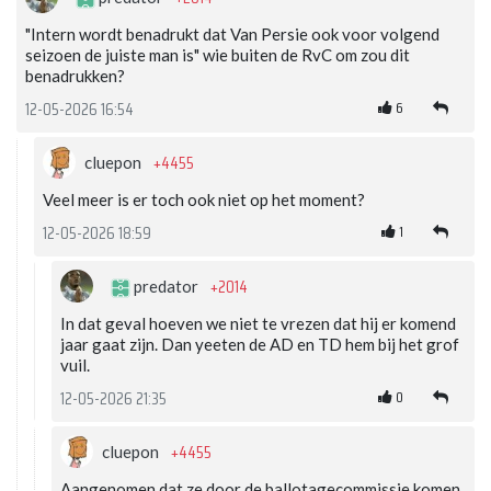
"Intern wordt benadrukt dat Van Persie ook voor volgend
seizoen de juiste man is" wie buiten de RvC om zou dit
benadrukken?
6
12-05-2026 16:54
+4455
cluepon
Veel meer is er toch ook niet op het moment?
1
12-05-2026 18:59
+2014
predator
In dat geval hoeven we niet te vrezen dat hij er komend
jaar gaat zijn. Dan yeeten de AD en TD hem bij het grof
vuil.
0
12-05-2026 21:35
+4455
cluepon
Aangenomen dat ze door de ballotagecommissie komen