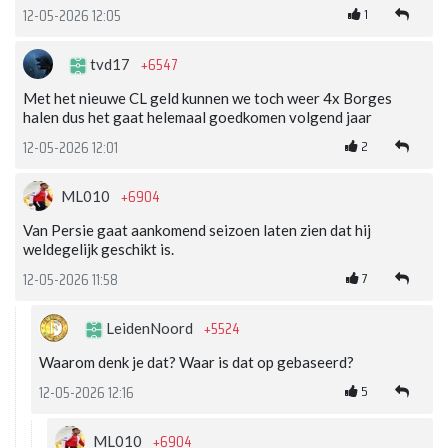
1
12-05-2026 12:05
+6547
tvd17
Met het nieuwe CL geld kunnen we toch weer 4x Borges
halen dus het gaat helemaal goedkomen volgend jaar
2
12-05-2026 12:01
+6904
ML010
Van Persie gaat aankomend seizoen laten zien dat hij
weldegelijk geschikt is.
7
12-05-2026 11:58
+5524
LeidenNoord
Waarom denk je dat? Waar is dat op gebaseerd?
5
12-05-2026 12:16
+6904
ML010