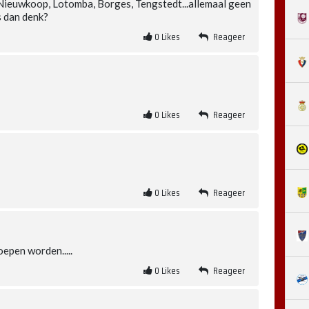
, Nieuwkoop, Lotomba, Borges, Tengstedt...allemaal geen
s dan denk?
0
Likes
Reageer
0
Likes
Reageer
0
Likes
Reageer
oepen worden.....
0
Likes
Reageer