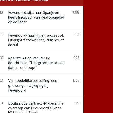
10
1098
Feyenoord kijkt naar Spanje en
heeft linksback van Real Sociedad
op de radar
:32
263
Feyenoord-huurlingen succesvol:
Ouarghi matchwinner, Plug houdt
de nul
:37
872
Analisten zien Van Persie
doorbreken: ''Het grootste talent
dat er rondloopt''
03
1735
Vermoedelijke opstelling: één
gedwongen wijziging bij
Feyenoord
53
239
Boulahrouz vertrekt 44 dagen na
overstap van Feyenoord alweer
bij Helmond Sport