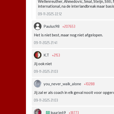
Wellenreuther, Ahmedovic, Smal, Steijn, Sliti
international, na de interlandbreak maar basi
09-11-2025 22:12
+207653
Paulus98
Het is niet best, maar nog niet afgelopen.
09-11-2025 21:41
+2153
K.T
Jij ook niet
09-11-2025 21:03
+10288
you_never_walk_alone
Jij zal er als coach in elk geval nooit voor opger
09-11-2025 21:03
+18773
kuurie69