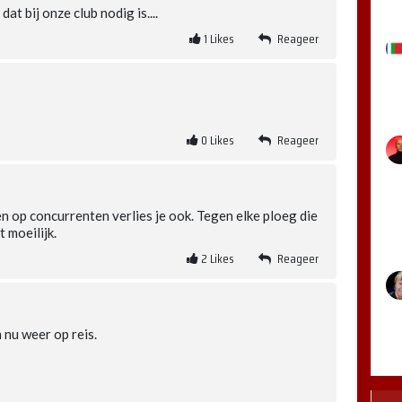
at bij onze club nodig is....
1
Likes
Reageer
0
Likes
Reageer
n op concurrenten verlies je ook. Tegen elke ploeg die
 moeilijk.
2
Likes
Reageer
 nu weer op reis.