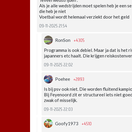
Teveel wedstrijden .
Als je alle wedstrijden moet spelen heb je een s
die heb je niet
Voetbal wordt helemaal verziekt door het geld
09-11-2025 21:54
+4305
RonSon
Programma is ook debiel. Maar ja dat is het ris
japanners etc haalt. Die krijgen reiskostenve
09-11-2025 22:02
+2893
Poehee
Is bij psv ook niet. Die worden fluitend kampi
Bij Feyenoord zit er structureel iets niet goed
zwak of misselijk.
09-11-2025 22:03
+4510
Goofy1973