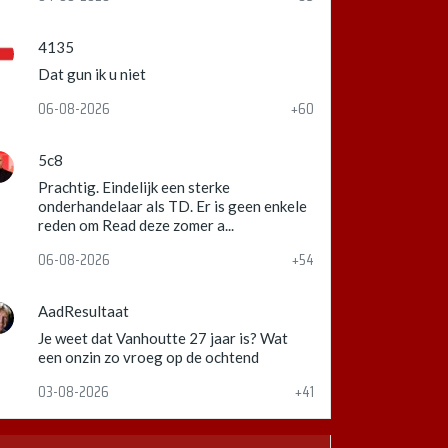
4135
Dat gun ik u niet
06-08-2026
+60
5c8
Prachtig. Eindelijk een sterke
onderhandelaar als TD. Er is geen enkele
reden om Read deze zomer a...
06-08-2026
+54
AadResultaat
Je weet dat Vanhoutte 27 jaar is? Wat
een onzin zo vroeg op de ochtend
03-08-2026
+41