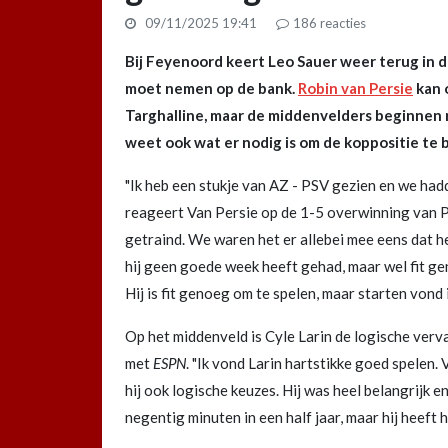
09/11/2025 19:41
186
reacties
Bij Feyenoord keert Leo Sauer weer terug in 
moet nemen op de bank.
Robin van Persie
kan 
Targhalline, maar de middenvelders beginnen n
weet ook wat er nodig is om de koppositie te
"Ik heb een stukje van AZ - PSV gezien en we hadd
reageert Van Persie op de 1-5 overwinning van PSV
getraind. We waren het er allebei mee eens dat het
hij geen goede week heeft gehad, maar wel fit gen
Hij is fit genoeg om te spelen, maar starten vond i
Op het middenveld is Cyle Larin de logische verva
met
ESPN
. "Ik vond Larin hartstikke goed spelen.
hij ook logische keuzes. Hij was heel belangrijk 
negentig minuten in een half jaar, maar hij heeft 