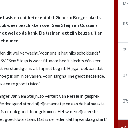
12:
de basis en dat betekent dat Goncalo Borges plaats
11:
ook weer beschikken over Sem Steijn en Oussama
og wel op de bank. De trainer legt zijn keuze uit en
 behouden.
09:
en dit wel verwacht. Voor ons is het niks schokkends",
. "Sem Steijn is weer fit, maar heeft slechts één keer
 verstandiger is als hij niet begint. Hij gaf ook aan dat
07
oeg is om in te vallen. Voor Targhalline geldt hetzelfde.
k een te groot risico."
nger van Sem Steijn, zo vertelt Van Persie in gesprek
07:
 Verdedigend stond hij zijn mannetje en aan de bal maakte
en is er ook goed door gekomen. Het waren zijn eerste
het goed doorstaan. Dat is de reden dat hij vandaag start."
VR