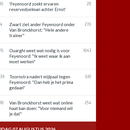
30
20
'Feyenoord zoekt ervaren
reservedoelman achter Ernst'
54
270
Zwart ziet ander Feyenoord onder
Van Bronckhorst: ''Hele andere
trainer''
15
1043
Ouarghi weet wat nodig is voor
Feyenoord: ''Ik weet waar ik aan
moet werken''
:39
610
Toornstra nadert mijlpaal tegen
Feyenoord: ''Dan heb je het prima
gedaan''
18
254
Van Bronckhorst weet wat online
haat kan doen: ''Voor niemand wil
je dat''
IJDAG 07 AUGUSTUS 2026