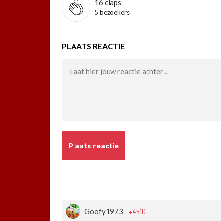
16
claps
5 bezoekers
PLAATS REACTIE
Plaats reactie
+4510
Goofy1973