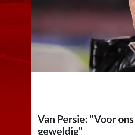
Van Persie: "Voor ons 
geweldig"