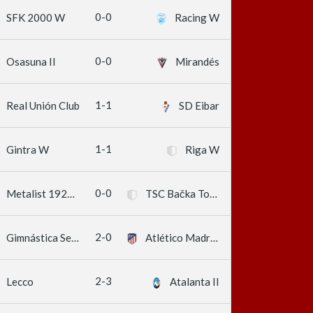
0-0
SFK 2000 W
Racing W
0-0
Osasuna II
Mirandés
1-1
Real Unión Club
SD Eibar
1-1
Gintra W
Riga W
0-0
Metalist 1925 Kharkiv W
TSC Bačka Topola
2-0
Gimnástica Segoviana
Atlético Madrid II
2-3
Lecco
Atalanta II