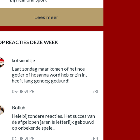
Lees meer
OP REACTIES DEZE WEEK
kotsmuiltje
Laat zondag maar komen of het nou
getier of hosanna word heb er zin in,
heeft lang genoeg geduurd!
06-08-2026
+81
Bolluh
Hele bijzondere reacties. Het succes van
de afgelopen jaren is letterlijk gebouwd
op onbekende spele...
04-08-2026
+69