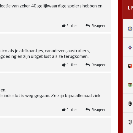
electie van zeker 40 gelijkwaardige spelers hebben en
L
2
Likes
Reageer
ico als je afrikaantjes, canadezen, australiers,
rgoeding en zijn uitgeblust als ze terugkomen.
0
Likes
Reageer
oen.
 sinds slot is weg gegaan. Ze zijn bijna allemaal ziek
0
Likes
Reageer