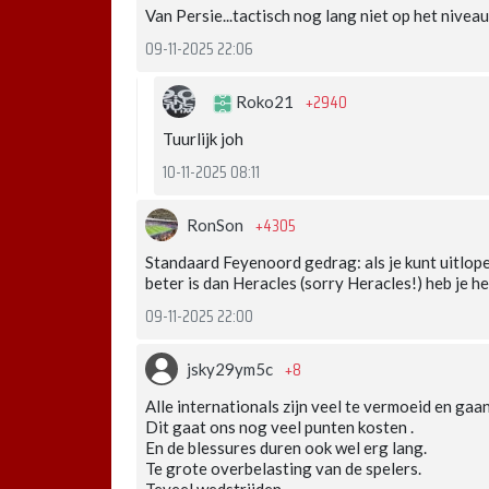
Van Persie...tactisch nog lang niet op het niveau d
09-11-2025 22:06
+2940
Roko21
Tuurlijk joh
10-11-2025 08:11
+4305
RonSon
Standaard Feyenoord gedrag: als je kunt uitlope
beter is dan Heracles (sorry Heracles!) heb je het
09-11-2025 22:00
+8
jsky29ym5c
Alle internationals zijn veel te vermoeid en gaan
Dit gaat ons nog veel punten kosten .
En de blessures duren ook wel erg lang.
Te grote overbelasting van de spelers.