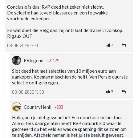
Conclusie is dus: RvP deed het zeker niet slecht.
De selectie had teveel blessures en een te zwakke
voorhoede en keeper.
En wat doet die Belg dan: hij ontslaat de trainer. Domkop.
Rigaux OUT
4
08-06-2026 15:51
+21429
FRlegend
Slot deed het met selecties van 10 miljoen euro aan
aankopen. Koeman misschien de helft. Van Persie duurste
selectie ooit gekregen.
5
08-06-2026 15:59
+233
CountryHenk
Haha, ben je niet gewend hè? Een doortastend bestuur.
Alle cijfers daargelaten heeft RvP natuurlijk 0 waarde
gecreeerd op het veld en was de spanning dit seizoen om
te snijden. Afscheid nemen is het juiste besluit geweest,