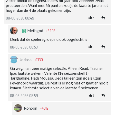
Zeker omdat de tegenstanders dit jaar ook zeeeeeer zwak
presteerden. Want met 65 punten zou je de laatste jaren niet
hoger dan de 4 de plaats gekomen zijn.
5
08-06-2026 08:49
+3493
Methgod
Denk dat de spelersgroep nu ook opgelucht is
2
08-06-2026 08:53
+1330
Jodasa
Ga weg man, zeer matige selectie. Alleen Read, Trauner
(pas laatste weken), Valente (1e seizoenshelft),
Targhalline, Hadj Moussa, Ueda (alleen zijn goals), zijn
Feyenoord waardig. De rest is er nog niet of gaat er nooit
komen. Slechtste selectie van de laatste 5 seizoenen.
3
08-06-2026 08:59
+4312
RonSon