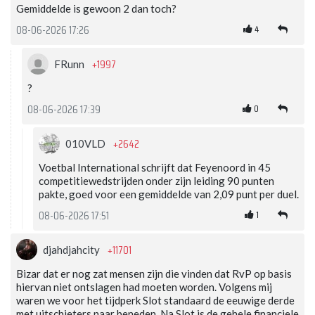
Gemiddelde is gewoon 2 dan toch?
4
08-06-2026 17:26
+1997
FRunn
?
0
08-06-2026 17:39
+2642
010VLD
Voetbal International schrijft dat Feyenoord in 45
competitiewedstrijden onder zijn leiding 90 punten
pakte, goed voor een gemiddelde van 2,09 punt per duel.
1
08-06-2026 17:51
+11701
djahdjahcity
Bizar dat er nog zat mensen zijn die vinden dat RvP op basis
hiervan niet ontslagen had moeten worden. Volgens mij
waren we voor het tijdperk Slot standaard de eeuwige derde
met uitschieters naar beneden. Na Slot is de gehele financiele