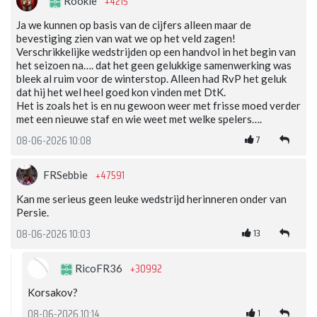
+4215
Rookie
Ja we kunnen op basis van de cijfers alleen maar de
bevestiging zien van wat we op het veld zagen!
Verschrikkelijke wedstrijden op een handvol in het begin van
het seizoen na…. dat het geen gelukkige samenwerking was
bleek al ruim voor de winterstop. Alleen had RvP het geluk
dat hij het wel heel goed kon vinden met DtK.
Het is zoals het is en nu gewoon weer met frisse moed verder
met een nieuwe staf en wie weet met welke spelers….
7
08-06-2026 10:08
+47591
FRSebbie
Kan me serieus geen leuke wedstrijd herinneren onder van
Persie.
13
08-06-2026 10:03
+30992
RicoFR36
Korsakov?
1
08-06-2026 10:14