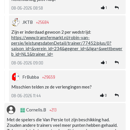
1
08-06-2026 08:58
+25684
JKTB
Zijn er inderdaad gewoon 2 per wedstrijd:
https://www.transfermarkt.nl/robin-van-
persie/leistungsdatenDetail/trainer/77452/plus/0?
saison_id=&verein_id=234&gegner_id=&liga=&wettbewer
b_id=NL1&trainer_id=
1
08-06-2026 09:00
+29659
FrBubba
Misschien telden ze de verlengingen mee?
0
08-06-2026 11:44
+213
Cornelis.B
Met de spelers die Van Persie tot zijn beschikking had.
Zouden andere trainers veel meer punten hebben gehaald.