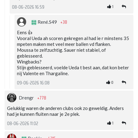
1
08-06-2026 16:59
+38
René.S49
Eens 👍
Vooral Ueda ah scoren gekregen al had ie r minstens 35
mpeten maken met veel meer ballen vd flanken.
Moussa te zelfzuchtig. Sauer niet stabiel, of
geblesseerd.
Wingbacks?
Stijn geblesseerd, voelde Ueda t best aan, dat kon beter
nij Valente en Thargaline.
0
09-06-2026 16:08
+778
Drengr
Gelukkig waren de anderen clubs ook zo geweldig. Anders
had je kunnen fluiten naar je 2e plek.
1
08-06-2026 11:02