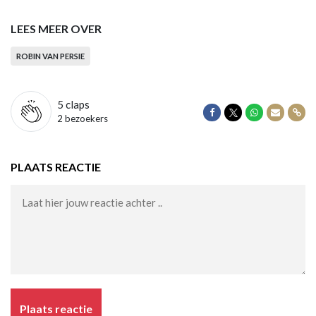
LEES MEER OVER
ROBIN VAN PERSIE
5
claps
Delen op Facebook
Delen op Twitter
Delen op Wha
Delen vi
Dele
2 bezoekers
PLAATS REACTIE
Plaats reactie