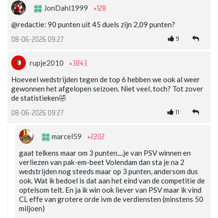
+128
JonDahl1999
@redactie: 90 punten uit 45 duels zijn 2,09 punten?
9
08-06-2026 09:27
+3843
rupje2010
Hoeveel wedstrijden tegen de top 6 hebben we ook al weer
gewonnen het afgelopen seizoen. Niet veel, toch? Tot zover
de statistieken🤣
11
08-06-2026 09:27
+2202
marcel59
gaat telkens maar om 3 punten....je van PSV winnen en
verliezen van pak-em-beet Volendam dan sta je na 2
wedstrijden nog steeds maar op 3 punten, andersom dus
ook. Wat ik bedoel is dat aan het eind van de competitie de
optelsom telt. En ja ik win ook liever van PSV maar ik vind
CL effe van grotere orde ivm de verdiensten (minstens 50
miljoen)