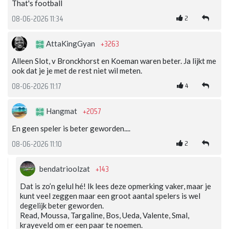
That's football
2
08-06-2026 11:34
+3263
AttaKingGyan
Alleen Slot, v Bronckhorst en Koeman waren beter. Ja lijkt me
ook dat je je met de rest niet wil meten.
4
08-06-2026 11:17
+2057
Hangmat
En geen speler is beter geworden....
2
08-06-2026 11:10
+143
bendatrioolzat
Dat is zo’n gelul hé! Ik lees deze opmerking vaker, maar je
kunt veel zeggen maar een groot aantal spelers is wel
degelijk beter geworden.
Read, Moussa, Targaline, Bos, Ueda, Valente, Smal,
krayeveld om er een paar te noemen.