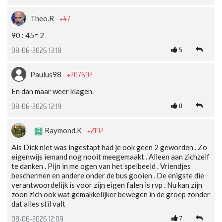
+47
Theo.R
90 : 45= 2
5
08-06-2026 13:18
+207692
Paulus98
En dan maar weer klagen.
0
08-06-2026 12:19
+2192
Raymond.K
Als Dick niet was ingestapt had je ook geen 2 geworden . Zo
eigenwijs iemand nog nooit meegemaakt . Alleen aan zichzelf
te danken . Pijn in me ogen van het spelbeeld . Vriendjes
beschermen en andere onder de bus gooien . De enigste die
verantwoordelijk is voor zijn eigen falen is rvp . Nu kan zijn
zoon zich ook wat gemakkelijker bewegen in de groep zonder
dat alles stil valt
7
08-06-2026 12:09