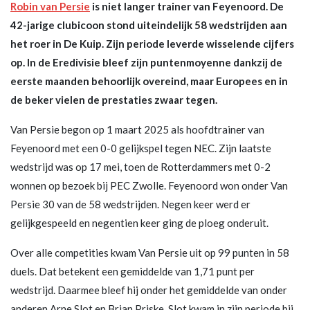
Robin van Persie
is niet langer trainer van Feyenoord. De
42-jarige clubicoon stond uiteindelijk 58 wedstrijden aan
het roer in De Kuip. Zijn periode leverde wisselende cijfers
op. In de Eredivisie bleef zijn puntenmoyenne dankzij de
eerste maanden behoorlijk overeind, maar Europees en in
de beker vielen de prestaties zwaar tegen.
Van Persie begon op 1 maart 2025 als hoofdtrainer van
Feyenoord met een 0-0 gelijkspel tegen NEC. Zijn laatste
wedstrijd was op 17 mei, toen de Rotterdammers met 0-2
wonnen op bezoek bij PEC Zwolle. Feyenoord won onder Van
Persie 30 van de 58 wedstrijden. Negen keer werd er
gelijkgespeeld en negentien keer ging de ploeg onderuit.
Over alle competities kwam Van Persie uit op 99 punten in 58
duels. Dat betekent een gemiddelde van 1,71 punt per
wedstrijd. Daarmee bleef hij onder het gemiddelde van onder
anderen Arne Slot en Brian Priske. Slot kwam in zijn periode bij