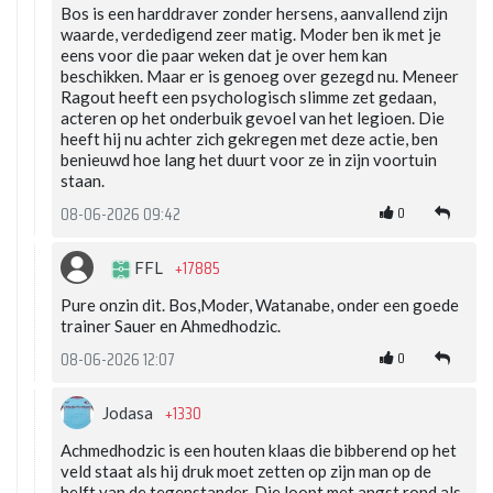
Bos is een harddraver zonder hersens, aanvallend zijn
waarde, verdedigend zeer matig. Moder ben ik met je
eens voor die paar weken dat je over hem kan
beschikken. Maar er is genoeg over gezegd nu. Meneer
Ragout heeft een psychologisch slimme zet gedaan,
acteren op het onderbuik gevoel van het legioen. Die
heeft hij nu achter zich gekregen met deze actie, ben
benieuwd hoe lang het duurt voor ze in zijn voortuin
staan.
0
08-06-2026 09:42
+17885
FFL
Pure onzin dit. Bos,Moder, Watanabe, onder een goede
trainer Sauer en Ahmedhodzic.
0
08-06-2026 12:07
+1330
Jodasa
Achmedhodzic is een houten klaas die bibberend op het
veld staat als hij druk moet zetten op zijn man op de
helft van de tegenstander. Die loopt met angst rond als