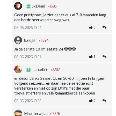
+1685
SxDean
Geen prietpraat, je ziet dat er dus al 7-8 maanden lang
een harde neerwaartse weg was.
5
08-06-2026 10:04
+4694
baldjkf
Ja de eerste 10 of laatste 24 🤡🤡🤡
2
08-06-2026 10:04
+2202
marcel59
en desondanks 2e met CL en 50-60 miljoen te krijgen
volgend seizoen.... en daarmee de selectie echt
versterken en niet op zijn DtK's met die paar
toevalstreffers en vele gemankeerde aankopen
0
08-06-2026 10:30
+12276
Mrunterwijst