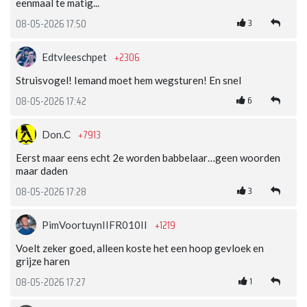
eenmaal te matig...
3
08-05-2026 17:50
+2306
Edtvleeschpet
Struisvogel! Iemand moet hem wegsturen! En snel
6
08-05-2026 17:42
+7913
Don.C
Eerst maar eens echt 2e worden babbelaar…geen woorden
maar daden
3
08-05-2026 17:28
+1219
PimVoortuynIIFR010II
Voelt zeker goed, alleen koste het een hoop gevloek en
grijze haren
1
08-05-2026 17:27