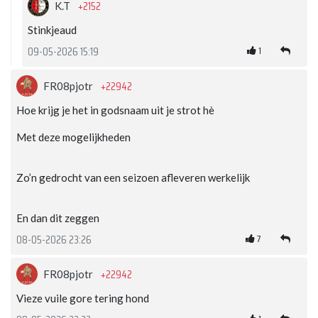
+2152
K.T
Stinkjeaud
1
09-05-2026 15:19
+22942
FR08pjotr
Hoe krijg je het in godsnaam uit je strot hè
Met deze mogelijkheden
Zo’n gedrocht van een seizoen afleveren werkelijk
En dan dit zeggen
7
08-05-2026 23:26
+22942
FR08pjotr
Vieze vuile gore tering hond