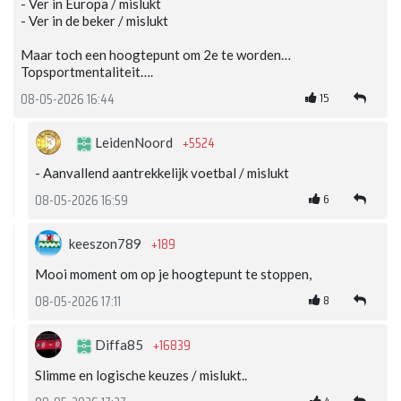
- Ver in Europa / mislukt
- Ver in de beker / mislukt
Maar toch een hoogtepunt om 2e te worden…
Topsportmentaliteit….
15
08-05-2026 16:44
+5524
LeidenNoord
- Aanvallend aantrekkelijk voetbal / mislukt
6
08-05-2026 16:59
+189
keeszon789
Mooi moment om op je hoogtepunt te stoppen,
8
08-05-2026 17:11
+16839
Diffa85
Slimme en logische keuzes / mislukt..
4