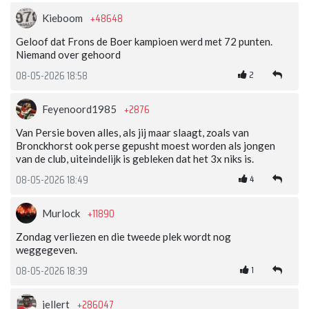
+48648
Kieboom
Geloof dat Frons de Boer kampioen werd met 72 punten.
Niemand over gehoord
2
08-05-2026 18:58
+2876
Feyenoord1985
Van Persie boven alles, als jij maar slaagt, zoals van
Bronckhorst ook perse gepusht moest worden als jongen
van de club, uiteindelijk is gebleken dat het 3x niks is.
4
08-05-2026 18:49
+11890
Murlock
Zondag verliezen en die tweede plek wordt nog
weggegeven.
1
08-05-2026 18:39
+286047
jellert