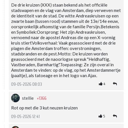
De drie kruizen (XXX) staan bekend als het officiële
stadswapen en de vlag van Amsterdam, diep verweven met
de identiteit van de stad. De witte Andreaskruisen op een
zwarte baan (tussen rood) stammen uit de 13e/14e eeuw,
oorspronkelijk afkomstig van de familie Persijn.Betekenis
en Symboliek:Oorsprong: Het zijn Andreaskruisen,
vernoemd naar de apostel Andreas die op een X-vormig
kruis stierf.Volksverhaal: Vaak geassocieerd met de drie
plagen die Amsterdam troffen: overstromingen,
stadsbranden en de pest.Motto: De kruizen worden
geassocieerd met de naoorlogse spreuk "Heldhaftig,
Vastberaden, Barmhartig".Toepassing: Ze zijn overal in
Amsterdam te vinden: op de vlag, op het Amsterdammertje
(paaltje), als tatoeage en in het logo van Ajax.
4
09-05-2026 08:03
+1366
stellie
Rot op met die 3 kut neuzen kruizen
5
09-05-2026 12:41