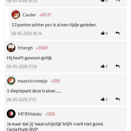
08-05-2026 18:00
+16537
Casder
13 punten achter psv is al een tijdje geleden.
0
08-05-2026 18:34
+31487
frbergh
Hij heeft gewoon gelijk
2
08-05-2026 17:59
+1281
maasstroompje
1 dieptepunt deze trainer.......
2
08-05-2026 17:57
+1266
MFRMaluku
Ja maar dat jij 'waarschijnlijk' blijft voelt niet goed.
Optieffuhh RVP