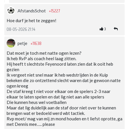
+15227
AfstandsSchot
Hoe durf je het te zeggen!
3
08-05-2026 21:14
+11638
petje
Dat moet je toch met natte ogen lezen?
Ik heb RvP als coach heel laag zitten.
Hij heeft t slechtste Feyenoord laten zien dat ik ooit heb
gezien
Ik vergeet niet snel maar ik heb wedstrijden in de Kuip
bekeken die zo ontzettend slecht waren dat je gewoon natte
ogen kreeg
De staf kreeg t niet voor elkaar om de spelers 2-3 naar
elkaar te laten spelen en dat lig niet aan alle spelers
Die kunnen heus wel voetballen
Maar dat lig duidelijk aan de staf door niet over te kunnen
brengen wat er bedoeld werd wbt tactiek.
Rvp moet/ mag van mij zn mond houden en t liefst oprotte, ga
met Dennis mee….. please