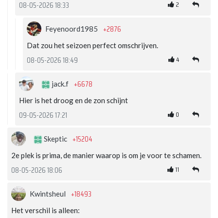
2
08-05-2026 18:33
+2876
Feyenoord1985
Dat zou het seizoen perfect omschrijven.
4
08-05-2026 18:49
+6678
jack.f
Hier is het droog en de zon schijnt
0
09-05-2026 17:21
+15204
Skeptic
2e plek is prima, de manier waarop is om je voor te schamen.
11
08-05-2026 18:06
+18493
Kwintsheul
Het verschil is alleen: