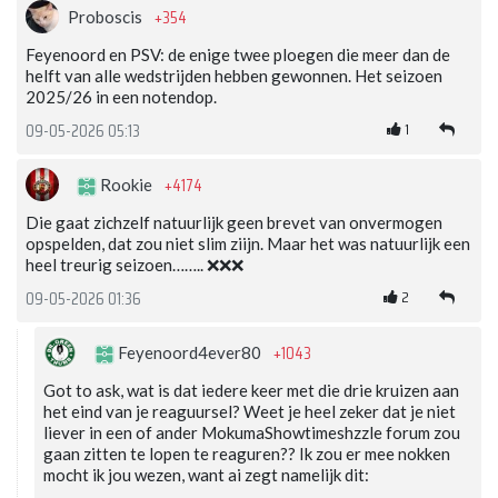
+354
Proboscis
Feyenoord en PSV: de enige twee ploegen die meer dan de
helft van alle wedstrijden hebben gewonnen. Het seizoen
2025/26 in een notendop.
1
09-05-2026 05:13
+4174
Rookie
Die gaat zichzelf natuurlijk geen brevet van onvermogen
opspelden, dat zou niet slim ziijn. Maar het was natuurlijk een
heel treurig seizoen…….. ❌❌❌
2
09-05-2026 01:36
+1043
Feyenoord4ever80
Got to ask, wat is dat iedere keer met die drie kruizen aan
het eind van je reaguursel? Weet je heel zeker dat je niet
liever in een of ander MokumaShowtimeshzzle forum zou
gaan zitten te lopen te reaguren?? Ik zou er mee nokken
mocht ik jou wezen, want ai zegt namelijk dit: