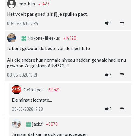
+3427
mrp_hlm
Het voelt pas goed, als jij je spullen pakt.
8
08-05-2026 17:24
+14420
No-one-likes-us
Je bent gewoon de beste van de slechtste
Als die andere hún normale niveau hadden gehaald had je nu
gewoon 7e gestaan #RvP OUT
9
08-05-2026 17:21
+56421
Geitekaas
De minst slechtste...
0
08-05-2026 17:28
+6678
jack.f
Ja maar dat kan je ook van ons zeggen