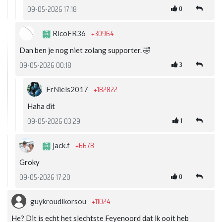
0
09-05-2026 17:18
+30964
RicoFR36
Dan ben je nog niet zolang supporter. 🤣
3
09-05-2026 00:18
+182822
FrNiels2017
Haha dit
1
09-05-2026 03:29
+6678
jack.f
Groky
0
09-05-2026 17:20
+11024
guykroudikorsou
He? Dit is echt het slechtste Feyenoord dat ik ooit heb