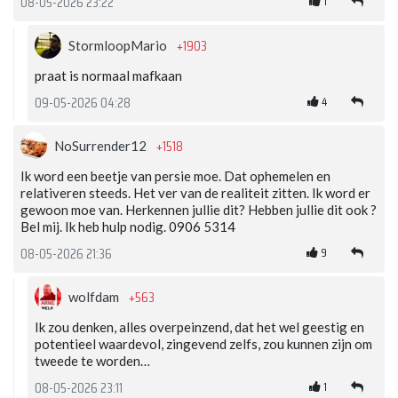
1
08-05-2026 23:22
+1903
StormloopMario
praat is normaal mafkaan
4
09-05-2026 04:28
+1518
NoSurrender12
Ik word een beetje van persie moe. Dat ophemelen en
relativeren steeds. Het ver van de realiteit zitten. Ik word er
gewoon moe van. Herkennen jullie dit? Hebben jullie dit ook ?
Bel mij. Ik heb hulp nodig. 0906 5314
9
08-05-2026 21:36
+563
wolfdam
Ik zou denken, alles overpeinzend, dat het wel geestig en
potentieel waardevol, zingevend zelfs, zou kunnen zijn om
tweede te worden…
1
08-05-2026 23:11