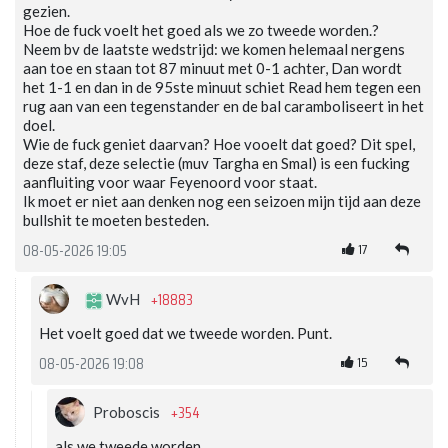
gezien.
Hoe de fuck voelt het goed als we zo tweede worden.?
Neem bv de laatste wedstrijd: we komen helemaal nergens
aan toe en staan tot 87 minuut met 0-1 achter, Dan wordt
het 1-1 en dan in de 95ste minuut schiet Read hem tegen een
rug aan van een tegenstander en de bal caramboliseert in het
doel.
Wie de fuck geniet daarvan? Hoe vooelt dat goed? Dit spel,
deze staf, deze selectie (muv Targha en Smal) is een fucking
aanfluiting voor waar Feyenoord voor staat.
Ik moet er niet aan denken nog een seizoen mijn tijd aan deze
bullshit te moeten besteden.
17
08-05-2026 19:05
+18883
WvH
Het voelt goed dat we tweede worden. Punt.
15
08-05-2026 19:08
+354
Proboscis
als we tweede worden