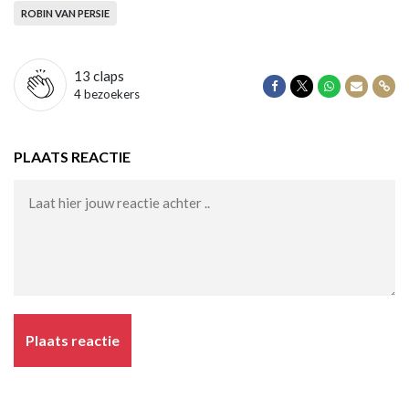
ROBIN VAN PERSIE
13
claps
Delen op Facebook
Delen op Twitter
Delen op Wha
Delen vi
Dele
4 bezoekers
PLAATS REACTIE
Plaats reactie