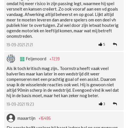
omdat hij meer risico in zijn passing legt, waarmee hij spel
versnelt en kansen creëert. Zo ook vooraf aan een vd goals
vandaag. Afwerking altijd beheerst en op goal. Lijkt altijd
meer te moeten leveren dan andere spelers om een deel vh
publiek hier te overtuigen. Zal wel door zijn ietwat houterig
ogende motoriek en leeftijd komen, maar wat mij betreft
onomstreden.
5
19-09-2021 21:21
+7239
Feijenoord
Als ik toch kritisch mag zijn.. Toornstra heeft vaak veel
balverlies maar kan later in een wedstrijd dit weer
compenseren met een prachtig goal of een assist. Daarom
snap ik de wisselende reacties ook wel. Hij is gewoon niet
altijd 90min scherp in de wedstrijd. Evengoed vind ik wel dat
hij in de basis moet, maar het kan zeker nog beter.
3
19-09-2021 19:23
+16486
maaartijn
De eerste helft verloor hij haast iedere bal op een gegeven