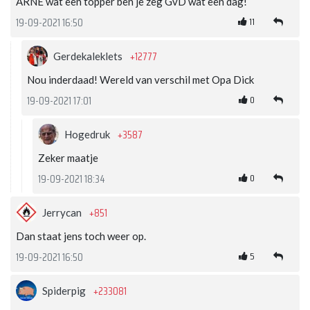
ARNE wat een topper ben je zeg GvD wat een dag!
11
19-09-2021 16:50
+12777
Gerdekaleklets
Nou inderdaad! Wereld van verschil met Opa Dick
0
19-09-2021 17:01
+3587
Hogedruk
Zeker maatje
0
19-09-2021 18:34
+851
Jerrycan
Dan staat jens toch weer op.
5
19-09-2021 16:50
+233081
Spiderpig