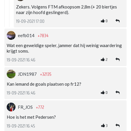
Zekers. Volgens FTM afkoopsom 2,8m (+ 20 biertjes
naar zijn hoofd geslingerd).
0
19-09-2021 17:00
+7834
eefb014
Wat een geweldige speler, jammer dat hij weinig waardering
krijgt soms.
2
19-09-2021 16:46
+32135
JDN1987
Kan iemand de goals plaatsen op fr12?
0
19-09-2021 16:46
+772
FR_JOS
Hoe is het met Pedersen?
3
19-09-2021 16:45