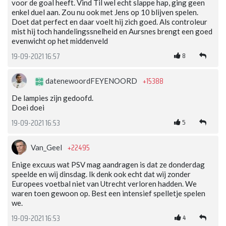
voor de goal heeft. Vind Til wel echt slappe hap, ging geen
enkel duel aan. Zou nu ook met Jens op 10 blijven spelen.
Doet dat perfect en daar voelt hij zich goed. Als controleur
mist hij toch handelingssnelheid en Aursnes brengt een goed
evenwicht op het middenveld
8
19-09-2021 16:57
+15388
datenewoordFEYENOORD
De lampies zijn gedoofd.
Doei doei
5
19-09-2021 16:53
+22495
Van_Geel
Enige excuus wat PSV mag aandragen is dat ze donderdag
speelde en wij dinsdag. Ik denk ook echt dat wij zonder
Europees voetbal niet van Utrecht verloren hadden. We
waren toen gewoon op. Best een intensief spelletje spelen
we.
4
19-09-2021 16:53