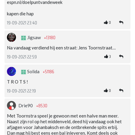
espn.nl/doelpuntvandeweek
kapen die hap
0
19-09-2021 23:40
+13180
Jigsaw
Na vandaag verdiend hij een straat: Jens Toornstraat…
3
19-09-2021 22:59
+51186
Solida
T R O T S !
0
19-09-2021 22:19
+8530
Drie90
Met Toornstra speel je gewoon met een halve man meer.
Naast zijn rol op het middenveld, deed hij vandaag ook het
afjagen voor Jahanbaksch en de ontbrekende spits erbij.
Dan mag hij best eens een bal inleveren. Komt deels ook