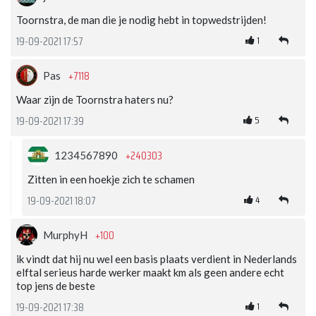
Toornstra, de man die je nodig hebt in topwedstrijden!
1
19-09-2021 17:57
+7118
Pas
Waar zijn de Toornstra haters nu?
5
19-09-2021 17:39
+240303
1234567890
Zitten in een hoekje zich te schamen
4
19-09-2021 18:07
+100
MurphyH
ik vindt dat hij nu wel een basis plaats verdient in Nederlands
elftal serieus harde werker maakt km als geen andere echt
top jens de beste
1
19-09-2021 17:38