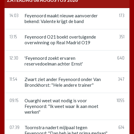
14:03
173
Feyenoord maakt nieuwe aanvoerder
bekend: Valente krijgt de band
13:15
351
Feyenoord O21 boekt overtuigende
overwinning op Real Madrid O19
12:30
640
'Feyenoord zoekt ervaren
reservedoelman achter Ernst'
11:54
347
Zwart ziet ander Feyenoord onder Van
Bronckhorst: ''Hele andere trainer''
09:15
1055
Ouarghi weet wat nodig is voor
Feyenoord: ''Ik weet waar ik aan moet
werken''
07:39
614
Toornstra nadert mijlpaal tegen
Feyenoord: ''Dan heb je het prima gedaan''