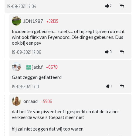
7
19-09-2021 17:04
+32135
JDN1987
Incidenten gebeuren… zoiets… of hij zegt tja een utrecht
wint ook flink van Feyenoord. Die dingen gebeuren. Dus
ook bij een psv
0
19-09-2021 17:06
+6678
jack.f
Gaat zeggen geflatteerd
1
19-09-2021 17:11
+5506
onraad
dat het 2e van pisvee heeft gespeeld en dat de trainer
verkeerde wissels toepast meer niet
hij zal niet zeggen dat wij top waren