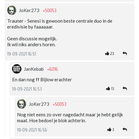
+50053
JoKer273
Trauner - Senesi is gewoon beste centrale duo in de
eredivisie by faaaaaar.
Geen discussie mogelijk.
Ik wil niks anders horen.
23
19-09-2021 16:51
+6016
JanKebab
En dan nog ff Bijlow erachter
13
19-09-2021 16:53
+50053
JoKer273
Nog niet eens zo over nagedacht maar je hebt gelijk
maat. Hoe bedoel je blok achterin.
3
19-09-2021 16:56