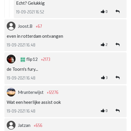
Echt? Gelukkig
0
19-09-2021 16:52
+67
Joost.B
even in rotterdam ontvangen
2
19-09-2021 16:48
+2173
flip12
de Toorn's fury...
3
19-09-2021 16:48
+12276
Mrunterwijst
Wat een heerlijke assist ook
0
19-09-2021 16:48
+656
Jatzan