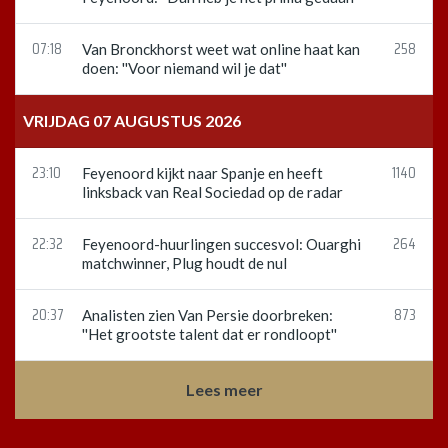
07:18
258
Van Bronckhorst weet wat online haat kan
doen: ''Voor niemand wil je dat''
VRIJDAG 07 AUGUSTUS 2026
23:10
1140
Feyenoord kijkt naar Spanje en heeft
linksback van Real Sociedad op de radar
22:32
264
Feyenoord-huurlingen succesvol: Ouarghi
matchwinner, Plug houdt de nul
20:37
873
Analisten zien Van Persie doorbreken:
''Het grootste talent dat er rondloopt''
Lees meer