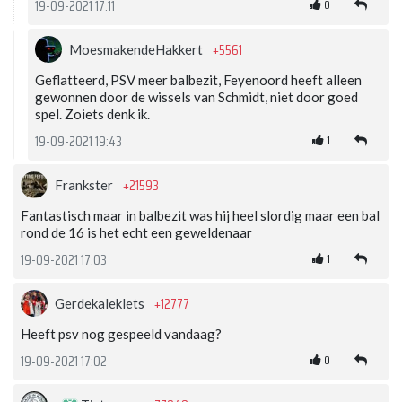
0
19-09-2021 17:11
+5561
MoesmakendeHakkert
Geflatteerd, PSV meer balbezit, Feyenoord heeft alleen
gewonnen door de wissels van Schmidt, niet door goed
spel. Zoiets denk ik.
1
19-09-2021 19:43
+21593
Frankster
Fantastisch maar in balbezit was hij heel slordig maar een bal
rond de 16 is het echt een geweldenaar
1
19-09-2021 17:03
+12777
Gerdekaleklets
Heeft psv nog gespeeld vandaag?
0
19-09-2021 17:02