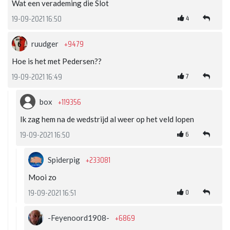
Wat een verademing die Slot
4
19-09-2021 16:50
+9479
ruudger
Hoe is het met Pedersen??
7
19-09-2021 16:49
+119356
box
Ik zag hem na de wedstrijd al weer op het veld lopen
6
19-09-2021 16:50
+233081
Spiderpig
Mooi zo
0
19-09-2021 16:51
+6869
-Feyenoord1908-