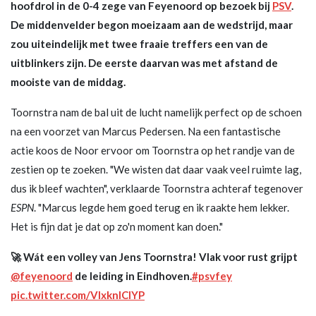
hoofdrol in de 0-4 zege van Feyenoord op bezoek bij
PSV
.
De middenvelder begon moeizaam aan de wedstrijd, maar
zou uiteindelijk met twee fraaie treffers een van de
uitblinkers zijn. De eerste daarvan was met afstand de
mooiste van de middag.
Toornstra nam de bal uit de lucht namelijk perfect op de schoen
na een voorzet van Marcus Pedersen. Na een fantastische
actie koos de Noor ervoor om Toornstra op het randje van de
zestien op te zoeken. "We wisten dat daar vaak veel ruimte lag,
dus ik bleef wachten", verklaarde Toornstra achteraf tegenover
ESPN
. "Marcus legde hem goed terug en ik raakte hem lekker.
Het is fijn dat je dat op zo'n moment kan doen."
🚀 Wát een volley van Jens Toornstra! Vlak voor rust grijpt
@feyenoord
de leiding in Eindhoven.
#psvfey
pic.twitter.com/VlxknlClYP