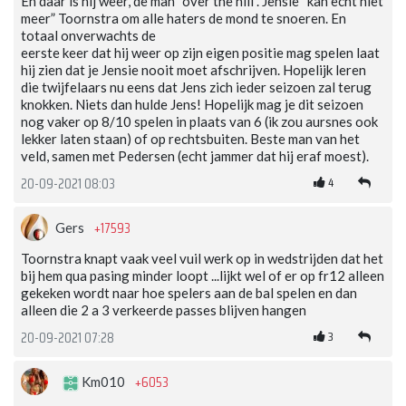
En daar is hij weer, de man “over the hill”. Jensie “kan echt niet
meer” Toornstra om alle haters de mond te snoeren. En
totaal onverwachts de
eerste keer dat hij weer op zijn eigen positie mag spelen laat
hij zien dat je Jensie nooit moet afschrijven. Hopelijk leren
die twijfelaars nu eens dat Jens zich ieder seizoen zal terug
knokken. Niets dan hulde Jens! Hopelijk mag je dit seizoen
nog vaker op 8/10 spelen in plaats van 6 (ik zou aursnes ook
lekker laten staan) of op rechtsbuiten. Beste man van het
veld, samen met Pedersen (echt jammer dat hij eraf moest).
4
20-09-2021 08:03
+17593
Gers
Toornstra knapt vaak veel vuil werk op in wedstrijden dat het
bij hem qua pasing minder loopt ...lijkt wel of er op fr12 alleen
gekeken wordt naar hoe spelers aan de bal spelen en dan
alleen die 2 a 3 verkeerde passes blijven hangen
3
20-09-2021 07:28
+6053
Km010