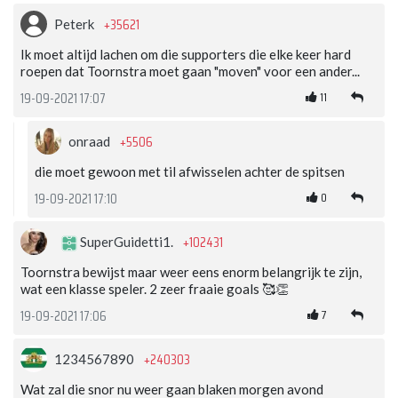
+35621
Peterk
Ik moet altijd lachen om die supporters die elke keer hard
roepen dat Toornstra moet gaan "moven" voor een ander...
11
19-09-2021 17:07
+5506
onraad
die moet gewoon met til afwisselen achter de spitsen
0
19-09-2021 17:10
+102431
SuperGuidetti1.
Toornstra bewijst maar weer eens enorm belangrijk te zijn,
wat een klasse speler. 2 zeer fraaie goals 🥰👏
7
19-09-2021 17:06
+240303
1234567890
Wat zal die snor nu weer gaan blaken morgen avond