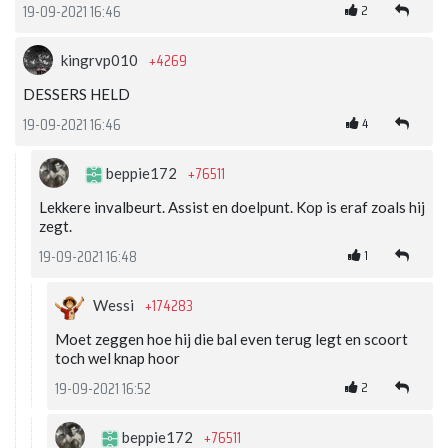
2
19-09-2021 16:46
+4269
kingrvp010
DESSERS HELD
4
19-09-2021 16:46
+76511
beppie172
Lekkere invalbeurt. Assist en doelpunt. Kop is eraf zoals hij
zegt.
1
19-09-2021 16:48
+174283
Wessi
Moet zeggen hoe hij die bal even terug legt en scoort
toch wel knap hoor
2
19-09-2021 16:52
+76511
beppie172