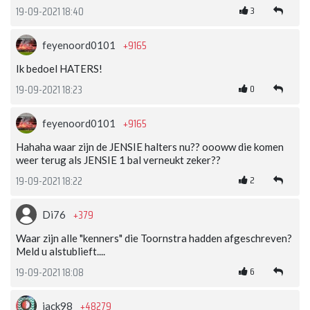
3
19-09-2021 18:40
+9165
feyenoord0101
Ik bedoel HATERS!
0
19-09-2021 18:23
+9165
feyenoord0101
Hahaha waar zijn de JENSIE halters nu?? oooww die komen
weer terug als JENSIE 1 bal verneukt zeker??
2
19-09-2021 18:22
+379
Di76
Waar zijn alle "kenners" die Toornstra hadden afgeschreven?
Meld u alstublieft....
6
19-09-2021 18:08
+48279
jack98