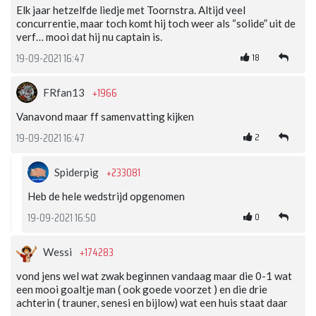
Elk jaar hetzelfde liedje met Toornstra. Altijd veel
concurrentie, maar toch komt hij toch weer als “solide” uit de
verf… mooi dat hij nu captain is.
18
19-09-2021 16:47
+1966
FRfan13
Vanavond maar ff samenvatting kijken
2
19-09-2021 16:47
+233081
Spiderpig
Heb de hele wedstrijd opgenomen
0
19-09-2021 16:50
+174283
Wessi
vond jens wel wat zwak beginnen vandaag maar die 0-1 wat
een mooi goaltje man ( ook goede voorzet ) en die drie
achterin ( trauner, senesi en bijlow) wat een huis staat daar