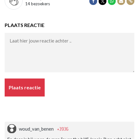
Delen op Facebook
Delen op Twitter
Delen op Wha
Delen vi
Dele
14 bezoekers
PLAATS REACTIE
Plaats reactie
+3936
woud_van_benen