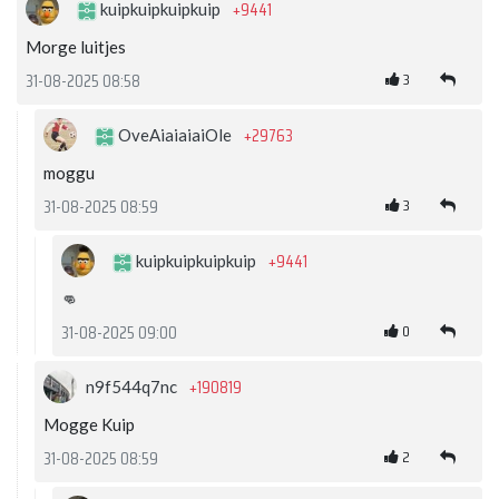
+9441
kuipkuipkuipkuip
Morge luitjes
3
31-08-2025 08:58
+29763
OveAiaiaiaiOle
moggu
3
31-08-2025 08:59
+9441
kuipkuipkuipkuip
👊
0
31-08-2025 09:00
+190819
n9f544q7nc
Mogge Kuip
2
31-08-2025 08:59