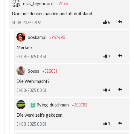
+21176
nick_feyenoord
Doet me denken aan iemand uit duitsland
6
31-08-2025 08:51
+257490
boskampi
Merkel?
3
31-08-2025 08:51
+326031
Sosss
Die Wehrmacht?
4
31-08-2025 08:51
+363782
flying_dutchman
Die werd zelfs gekozen.
3
31-08-2025 08:51