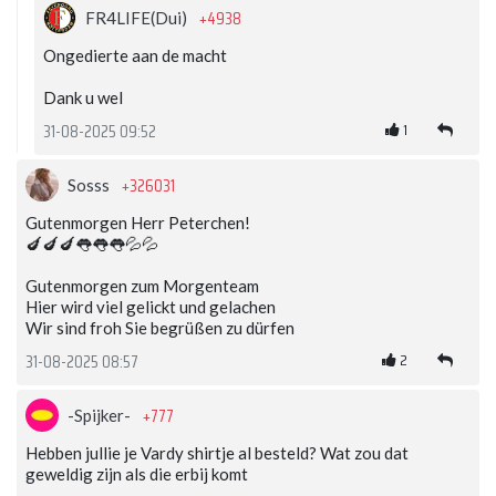
+4938
FR4LIFE(Dui)
Ongedierte aan de macht
Dank u wel
1
31-08-2025 09:52
+326031
Sosss
Gutenmorgen Herr Peterchen!
🍆🍆🍆👅👅👅💦💦
Gutenmorgen zum Morgenteam
Hier wird viel gelickt und gelachen
Wir sind froh Sie begrüßen zu dürfen
2
31-08-2025 08:57
+777
-Spijker-
Hebben jullie je Vardy shirtje al besteld? Wat zou dat
geweldig zijn als die erbij komt