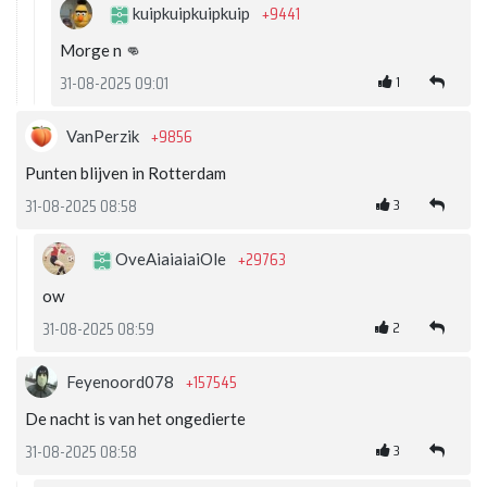
+9441
kuipkuipkuipkuip
Morge n 👊
1
31-08-2025 09:01
+9856
VanPerzik
Punten blijven in Rotterdam
3
31-08-2025 08:58
+29763
OveAiaiaiaiOle
ow
2
31-08-2025 08:59
+157545
Feyenoord078
De nacht is van het ongedierte
3
31-08-2025 08:58