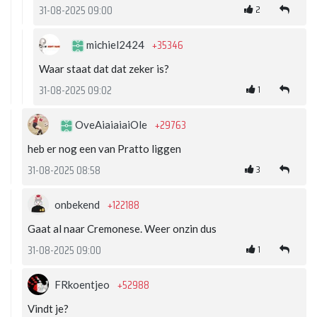
2
31-08-2025 09:00
+35346
michiel2424
Waar staat dat dat zeker is?
1
31-08-2025 09:02
+29763
OveAiaiaiaiOle
heb er nog een van Pratto liggen
3
31-08-2025 08:58
+122188
onbekend
Gaat al naar Cremonese. Weer onzin dus
1
31-08-2025 09:00
+52988
FRkoentjeo
Vindt je?