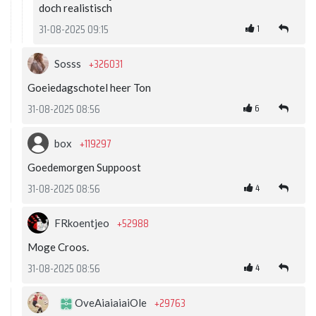
doch realistisch
1
31-08-2025 09:15
+326031
Sosss
Goeiedagschotel heer Ton
6
31-08-2025 08:56
+119297
box
Goedemorgen Suppoost
4
31-08-2025 08:56
+52988
FRkoentjeo
Moge Croos.
4
31-08-2025 08:56
+29763
OveAiaiaiaiOle