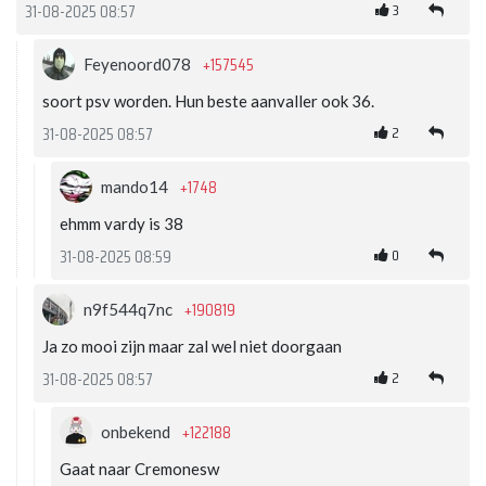
3
31-08-2025 08:57
+157545
Feyenoord078
soort psv worden. Hun beste aanvaller ook 36.
2
31-08-2025 08:57
+1748
mando14
ehmm vardy is 38
0
31-08-2025 08:59
+190819
n9f544q7nc
Ja zo mooi zijn maar zal wel niet doorgaan
2
31-08-2025 08:57
+122188
onbekend
Gaat naar Cremonesw