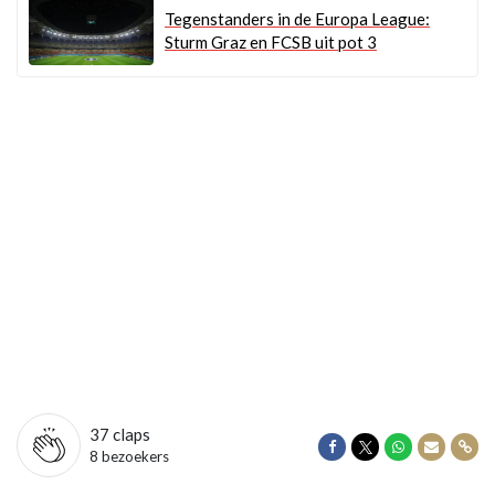
Tegenstanders in de Europa League:
Sturm Graz en FCSB uit pot 3
37
claps
Delen op Facebook
Delen op Twitter
Delen op Wha
Delen vi
Dele
8 bezoekers