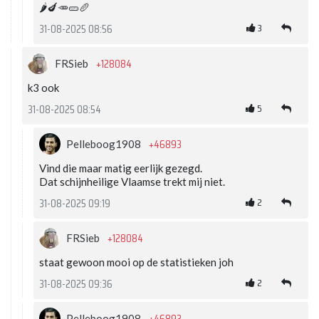
🌶🍆🥕🥒🥖
3
31-08-2025 08:56
+128084
FRSieb
k3 ook
5
31-08-2025 08:54
+46893
Pelleboog1908
Vind die maar matig eerlijk gezegd.
Dat schijnheilige Vlaamse trekt mij niet.
2
31-08-2025 09:19
+128084
FRSieb
staat gewoon mooi op de statistieken joh
2
31-08-2025 09:36
Pelleboog1908