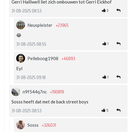
Gerri Halliwell liet zich ombouwen tot Gerri Eickhof
3
31-08-2025 08:53
+23965
Neuspleister
😂
1
31-08-2025 08:55
+46893
Pelleboog1908
Eyl
1
31-08-2025 09:18
+190819
n9f544q7nc
Sosss heeft dat met de back street boys
5
31-08-2025 08:53
+326031
Sosss