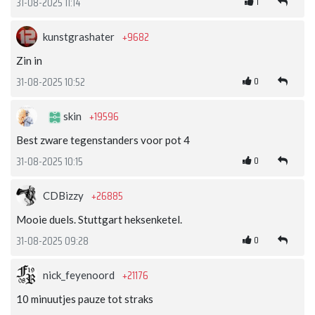
1
31-08-2025 11:14
+9682
kunstgrashater
Zin in
0
31-08-2025 10:52
+19596
skin
Best zware tegenstanders voor pot 4
0
31-08-2025 10:15
+26885
CDBizzy
Mooie duels. Stuttgart heksenketel.
0
31-08-2025 09:28
+21176
nick_feyenoord
10 minuutjes pauze tot straks