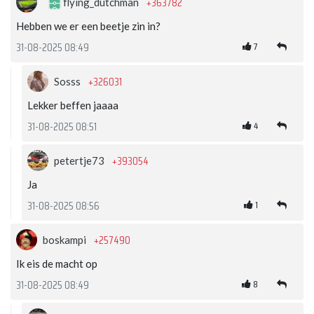
+363782
flying_dutchman
Hebben we er een beetje zin in?
7
31-08-2025 08:49
+326031
Sosss
Lekker beffen jaaaa
4
31-08-2025 08:51
+393054
petertje73
Ja
1
31-08-2025 08:56
+257490
boskampi
Ik eis de macht op
8
31-08-2025 08:49