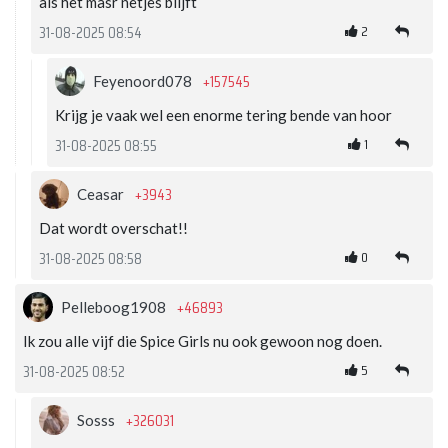
als het masr netjes blijft
2
31-08-2025 08:54
+157545
Feyenoord078
Krijg je vaak wel een enorme tering bende van hoor
1
31-08-2025 08:55
+3943
Ceasar
Dat wordt overschat!!
0
31-08-2025 08:58
+46893
Pelleboog1908
Ik zou alle vijf die Spice Girls nu ook gewoon nog doen.
5
31-08-2025 08:52
+326031
Sosss