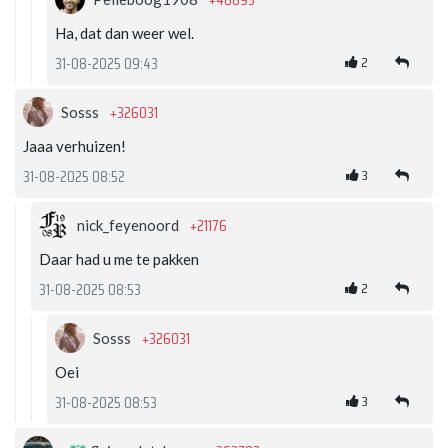
+46893
Ha, dat dan weer wel.
2
31-08-2025 09:43
+326031
Sosss
Jaaa verhuizen!
3
31-08-2025 08:52
+21176
nick_feyenoord
Daar had u me te pakken
2
31-08-2025 08:53
+326031
Sosss
Oei
3
31-08-2025 08:53