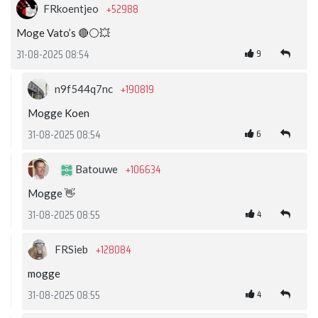
+52988
FRkoentjeo
Moge Vato’s 🔴⚪️💥
9
31-08-2025 08:54
+190819
n9f544q7nc
Mogge Koen
6
31-08-2025 08:54
+106634
Batouwe
Mogge 👋
4
31-08-2025 08:55
+128084
FRSieb
mogge
4
31-08-2025 08:55