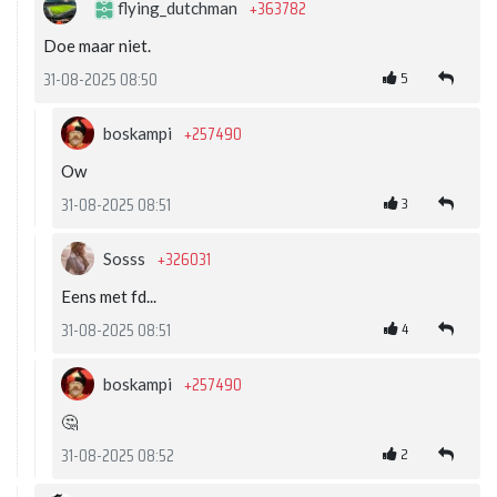
+363782
flying_dutchman
Doe maar niet.
5
31-08-2025 08:50
+257490
boskampi
Ow
3
31-08-2025 08:51
+326031
Sosss
Eens met fd...
4
31-08-2025 08:51
+257490
boskampi
🤔
2
31-08-2025 08:52