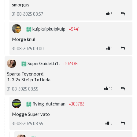
smorgus
3
31-08-2025 08:57
+9441
kuipkuipkuipkuip
Morge knul
1
31-08-2025 09:00
+102336
SuperGuidetti1.
Sparta Feyenoord.
1-3 2x Steijn 1x Ueda.
10
31-08-2025 08:55
+363782
flying_dutchman
Mogge Super vato
8
31-08-2025 08:55