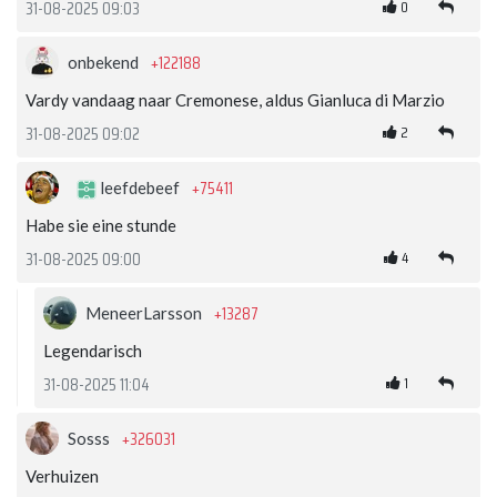
0
31-08-2025 09:03
+122188
onbekend
Vardy vandaag naar Cremonese, aldus Gianluca di Marzio
2
31-08-2025 09:02
+75411
leefdebeef
Habe sie eine stunde
4
31-08-2025 09:00
+13287
MeneerLarsson
Legendarisch
1
31-08-2025 11:04
+326031
Sosss
Verhuizen