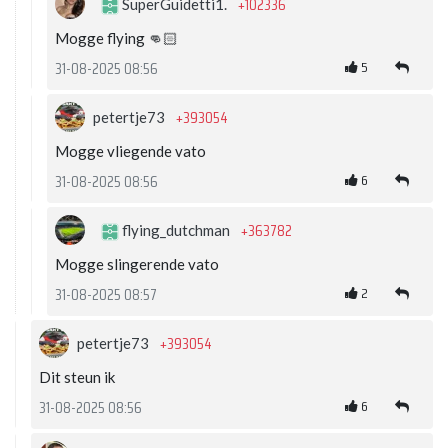
+102336
SuperGuidetti1.
Mogge flying 👊🏻
5
31-08-2025 08:56
+393054
petertje73
Mogge vliegende vato
6
31-08-2025 08:56
+363782
flying_dutchman
Mogge slingerende vato
2
31-08-2025 08:57
+393054
petertje73
Dit steun ik
6
31-08-2025 08:56