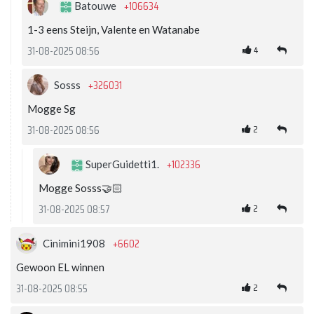
+106634
Batouwe
1-3 eens Steijn, Valente en Watanabe
4
31-08-2025 08:56
+326031
Sosss
Mogge Sg
2
31-08-2025 08:56
+102336
SuperGuidetti1.
Mogge Sosss🤝🏻
2
31-08-2025 08:57
+6602
Cinimini1908
Gewoon EL winnen
2
31-08-2025 08:55