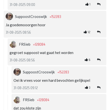
1
31-08-2025 09:00
+152283
SuppoostCrooswijk
Ja goedemooorgen hoor
12
31-08-2025 08:56
+128084
FRSieb
gegroet suppoost wat gaat het worden
6
31-08-2025 08:56
+152283
SuppoostCrooswijk
Oei ik vrees voor een hard bevochten gelijkspel
3
31-08-2025 09:12
+128084
FRSieb
dat zou klote zijn