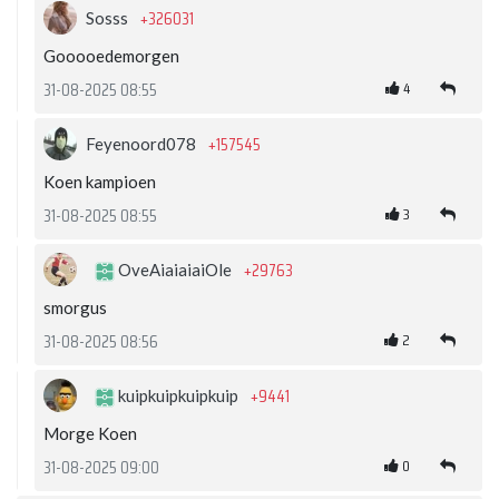
+326031
Sosss
Gooooedemorgen
4
31-08-2025 08:55
+157545
Feyenoord078
Koen kampioen
3
31-08-2025 08:55
+29763
OveAiaiaiaiOle
smorgus
2
31-08-2025 08:56
+9441
kuipkuipkuipkuip
Morge Koen
0
31-08-2025 09:00