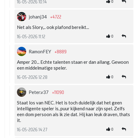
0
16-05-2026 10:14
+4722
johanj34
Net als Slory,.. ook plafond bereikt...
0
16-05-2026 11:12
+8889
RamonFEY
Amper 20... Echte talenten staan er dan allang. Gewoon
een middelmatige speler.
0
16-05-2026 12:28
+11090
Peter.v37
Staat los van NEC. Het is toch duidelijk dat het geen
intelligente speler is, puur kijkend naar zijn spel. Zelfs
een dom persoon als ik zie dat. Hij kan leuk draven, thats
it.
0
16-05-2026 14:27