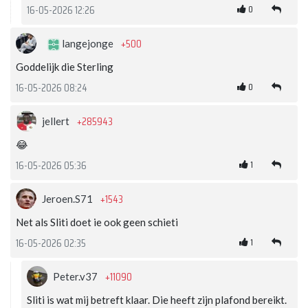
0
16-05-2026 12:26
+500
langejonge
Goddelijk die Sterling
0
16-05-2026 08:24
+285943
jellert
😂
1
16-05-2026 05:36
+1543
Jeroen.S71
Net als Sliti doet ie ook geen schieti
1
16-05-2026 02:35
+11090
Peter.v37
Sliti is wat mij betreft klaar. Die heeft zijn plafond bereikt.