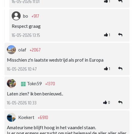
1
16-05-2026 11:01
+917
bo
Respect graag
1
16-05-2026 13:15
+2067
olaf
Misschien z'n laatste wedstrijd als prof in Europa
1
16-05-2026 10:47
+1370
Tokn59
Laten zien? ik ben benieuwd..
0
16-05-2026 10:33
+6910
Koekert
Amateurisme blijft hoog in het vaandel staan.
Is er nog ergens eerzucht om niet helemaal de aller aller aller