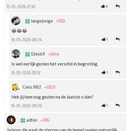
4
15-05-2026 21:30
+500
langejonge
😂😂😂
1
16-05-2026 08:24
+5644
Ekte69
Is wel eerlijk gezien het verschil in begroting.
1
16-05-2026 09:12
+12631
Cees.R82
Heb jij hem nog gezien na de laatste x dan?
1
16-05-2026 09:29
+3116
adfen
Ja hoor die gaat de sterren van de hemel spelen natuurlijk