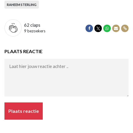
RAHEEM STERLING
62
claps
Delen op Facebook
Delen op Twitter
Delen op Wha
Delen vi
Dele
9 bezoekers
PLAATS REACTIE
Plaats reactie