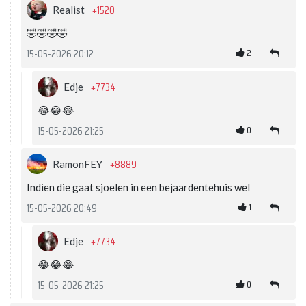
+1520
Realist
🤣🤣🤣🤣
2
15-05-2026 20:12
+7734
Edje
😂😂😂
0
15-05-2026 21:25
+8889
RamonFEY
Indien die gaat sjoelen in een bejaardentehuis wel
1
15-05-2026 20:49
+7734
Edje
😂😂😂
0
15-05-2026 21:25