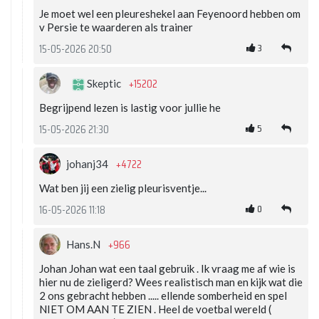
Je moet wel een pleureshekel aan Feyenoord hebben om
v Persie te waarderen als trainer
3
15-05-2026 20:50
+15202
Skeptic
Begrijpend lezen is lastig voor jullie he
5
15-05-2026 21:30
+4722
johanj34
Wat ben jij een zielig pleurisventje...
0
16-05-2026 11:18
+966
Hans.N
Johan Johan wat een taal gebruik . Ik vraag me af wie is
hier nu de zieligerd? Wees realistisch man en kijk wat die
2 ons gebracht hebben ..... ellende somberheid en spel
NIET OM AAN TE ZIEN . Heel de voetbal wereld (