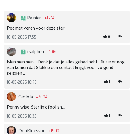
+1574
Rainier
Pec met veren voor deze ster
0
16-05-2026 17:55
+1060
tsalphen
Man man man... Denk je dat je alles gehad hebt....ik zie er nog
van komen dat Slakkie een contact krijgt voor volgend
seizoen ..
1
16-05-2026 16:45
+2004
Giolola
Penny wise, Sterling foolish...
1
16-05-2026 16:32
+1990
DonKloessoe