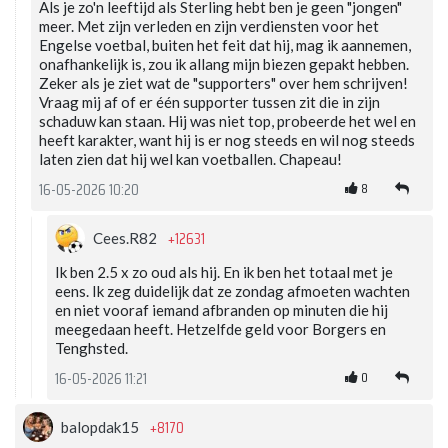
Als je zo'n leeftijd als Sterling hebt ben je geen "jongen"
meer. Met zijn verleden en zijn verdiensten voor het
Engelse voetbal, buiten het feit dat hij, mag ik aannemen,
onafhankelijk is, zou ik allang mijn biezen gepakt hebben.
Zeker als je ziet wat de "supporters" over hem schrijven!
Vraag mij af of er één supporter tussen zit die in zijn
schaduw kan staan. Hij was niet top, probeerde het wel en
heeft karakter, want hij is er nog steeds en wil nog steeds
laten zien dat hij wel kan voetballen. Chapeau!
8
16-05-2026 10:20
+12631
Cees.R82
Ik ben 2.5 x zo oud als hij. En ik ben het totaal met je
eens. Ik zeg duidelijk dat ze zondag afmoeten wachten
en niet vooraf iemand afbranden op minuten die hij
meegedaan heeft. Hetzelfde geld voor Borgers en
Tenghsted.
0
16-05-2026 11:21
+8170
balopdak15