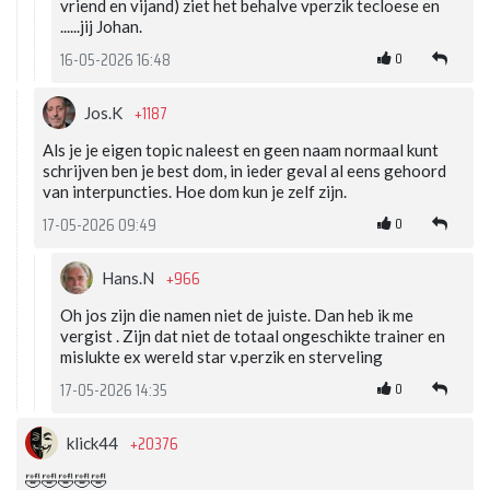
vriend en vijand) ziet het behalve vperzik tecloese en
......jij Johan.
0
16-05-2026 16:48
+1187
Jos.K
Als je je eigen topic naleest en geen naam normaal kunt
schrijven ben je best dom, in ieder geval al eens gehoord
van interpuncties. Hoe dom kun je zelf zijn.
0
17-05-2026 09:49
+966
Hans.N
Oh jos zijn die namen niet de juiste. Dan heb ik me
vergist . Zijn dat niet de totaal ongeschikte trainer en
mislukte ex wereld star v.perzik en sterveling
0
17-05-2026 14:35
+20376
klick44
🤣🤣🤣🤣🤣