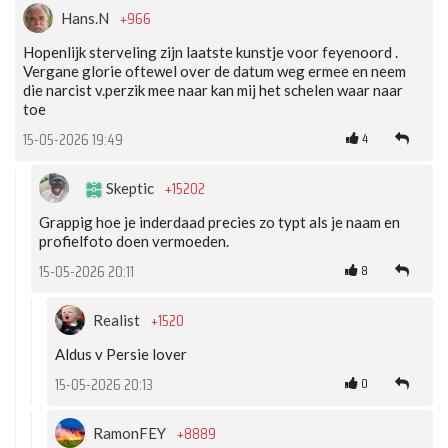
+966
Hans.N
Hopenlijk sterveling zijn laatste kunstje voor feyenoord .
Vergane glorie oftewel over de datum weg ermee en neem
die narcist v.perzik mee naar kan mij het schelen waar naar
toe
4
15-05-2026 19:49
+15202
Skeptic
Grappig hoe je inderdaad precies zo typt als je naam en
profielfoto doen vermoeden.
8
15-05-2026 20:11
+1520
Realist
Aldus v Persie lover
0
15-05-2026 20:13
+8889
RamonFEY