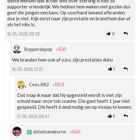
Beste mensen wat ik hier lees over Sterling is niet zo
supporter vriendelijk. We hebben hem weken niet gezien dus
geef die jongen een kans. Op voorhand iemand afbranden
doe je niet. Kijk eerst naar zijn prestatie en brand hem dan af
als het niks is.
12
16-05-2026 09:39
+1030
Ropperdepop
We branden hem ook af o.b.v. zijn prestaties duhu
3
16-05-2026 10:01
+12631
Cees.R82
Dat snap ik maar dat hij opgesteld wordt is niet zijn
schuld maar onze tob coache. Die gast heeft 1 jaar niet
gespeeld. Die heeft 6 mnd nodig om op niveau te komen.
0
17-05-2026 09:47
+5661
dehelvandeurne