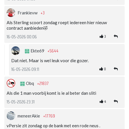
+3
Frankievw
Als Sterling scoort zondag roept iedereen hier nieuw
contract aanbieden🤣
3
16-05-2026 00:06
+5644
Ekte69
Dat niet. Maar is wel leuk voor die gozer.
0
16-05-2026 09:11
+21837
Obq
Als die 1 man voorbij komt is ie al beter dan sliti
4
15-05-2026 23:31
+17769
meneerAkie
vPersie zit zondag op de bank met een rode neus .