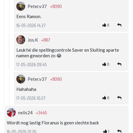
+11090
Peter.v37
Eens Ramon.
0
16-05-2026 14:27
+1187
Jos.K
Leuk hé die spellingcontrole Saver en Sluiting aparte
namen geworden zo 😂
0
17-05-2026 09:45
+11090
Peter.v37
Hahahaha
0
17-05-2026 10:27
+3445
nelis24
Wordt nog lastig Floranus is geen slechte back
1
16-05-2026 01:26