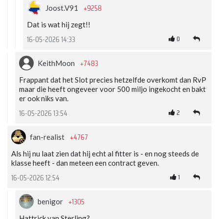
+9258
Joost.V91
Dat is wat hij zegt!!
0
16-05-2026 14:33
+7483
KeithMoon
Frappant dat het Slot precies hetzelfde overkomt dan RvP
maar die heeft ongeveer voor 500 miljo ingekocht en bakt
er ook niks van.
2
16-05-2026 13:54
+4767
fan-realist
Als hij nu laat zien dat hij echt al fitter is - en nog steeds de
klasse heeft - dan meteen een contract geven.
1
16-05-2026 12:54
+1305
benigor
Hattrick van Sterling?